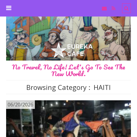
No Travel, No Life! Let's Go To See The
New World.
Browsing Category :
HAITI
06/20/2026