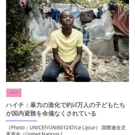
HAITI
ハイチ：暴力の激化で約68万人の子どもたち
が国内避難を余儀なくされている
（Photo：UNICEF/UNI601247/Le Lijour） 国際連合児
童基金（United Nations I…