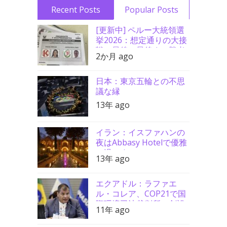
Recent Posts
Popular Posts
[更新中] ペルー大統領選
挙2026：想定通りの大接
戦、最後の最後まで勝者
2か月 ago
分からず
日本：東京五輪との不思
議な縁
13年 ago
イラン：イスファハンの
夜はAbbasy Hotelで優雅
に過ごす
13年 ago
エクアドル：ラファエ
ル・コレア、COP21で国
際環境司法裁判所の創設
11年 ago
を要請