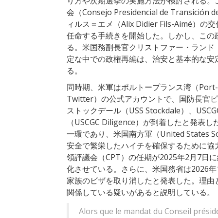
り方や次期選挙の実施方法が検討される。
会（Consejo Presidencial de Tra
ィルス＝エメ（Alix Didier Fils-
任命する手続きを開始した。しかし、この
る。米国務副長官クリストファー・ランド（Chr
定な中での政権再編は、治安と基本的な安
る。
同時期、米軍はポルトープランス湾（Port-
Twitter）の公式アカウントで、国防長官ピ
ストックデール（USS Stockdale）、US
（USCGC Diligence）が到着したと発表
一環であり、米国南方軍（United States
安全で繁栄したハイチを確保するために協
領評議会（CPT）の任期が2025年2月7
化させている。さらに、米国務省は2026年
家族のビザを取り消したと発表した。理由
関係している疑いがあると説明している。
Alors que le mandat du Conseil présiden