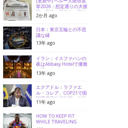
[更新中] ペルー大統領選
挙2026：想定通りの大接
戦、最後の最後まで勝者
2か月 ago
分からず
日本：東京五輪との不思
議な縁
13年 ago
イラン：イスファハンの
夜はAbbasy Hotelで優雅
に過ごす
13年 ago
エクアドル：ラファエ
ル・コレア、COP21で国
際環境司法裁判所の創設
11年 ago
を要請
HOW TO KEEP FIT
WHILE TRAVELING