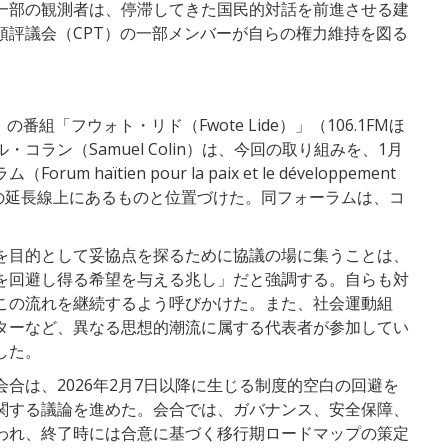
一部の観測者は、停滞してきた国民的対話を前進させる建
領評議会（CPT）の一部メンバーが自らの権力維持を図る
の番組「フウォト・リド（Fwote Lide）」（106.1FMほ
ラン（Samuel Colin）は、今回の取り組みを、1月
aïtien pour la paix et le développement
内対話の延長線上にあるものと位置づけた。同フォーラムは、コ
。
を目的として妥協点を探るために協議の場に集うことは、
を回避し得る希望を与える兆し」だと強調する。自らも対
この流れを継続するよう呼びかけた。また、社会運動組
ターなど、異なる思想的潮流に属する代表者が参加してい
した。
合は、2026年2月7日以降に生じる制度的空白の回避を
関する議論を進めた。会合では、ガバナンス、安全保障、
われ、終了時には合意に基づく移行期ロードマップの策定