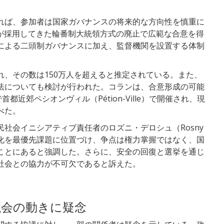
れば、参加者は国家ガバナンスの将来的な方向性を慎重に
）が採用してきた輪番制大統領方式の廃止で広範な合意を得
による二頭制ガバナンスに加え、監督機関を設置する体制
、その数は150万人を超えると推定されている。また、
法についても検討が行われた。コランは、合意形成の可能
都近郊ペシオンヴィル（Pétion-Ville）で開催され、現
べた。
社会イニシアティブ責任者のロズニ・デロシュ（Rosny
争強化を最優先課題に位置づけ、争点は権力掌握ではなく、国
ことにあると強調した。さらに、安全の回復と選挙を通じ
社会との協力が不可欠であると訴えた。
議会の動きに疑念