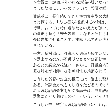
を背景に、評価が分かれる議論の場となっ
とした統治モデルをめぐっては、賛否が鋭
賛成派は、長年続いてきた権力集中型の大
と指摘する。1人に権限を集約する体制は
行期においては特に危険だとの見方が強い
の暴走を防ぐ「安全装置」になると評価さ
会に参加させることで、排除されてきた声
されている。
一方、反対派は、評議会が選挙を経ていな
を選出するのかが不透明なままでは正統性
あるとの懸念が根強い。さらに、評議会内
速な対応が困難になる可能性も指摘されて
こうした賛否の対立の根底には、過去に暫
ある。評議会方式も同じ道をたどるのでは
名大統領評議会案をめぐる論争は、制度設
選挙にたどり着けるのか」という、ハイチ
こうした中、暫定大統領評議会（CPT）