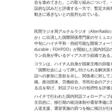
合を進めてきた。この取り組みについて、
設的な試みだと評価する一方で、暫定大統
動きに過ぎないとの批判も出ている。
民間ラジオ局アルテルラジオ（AlterRadio）
か）に出演した国際関係専門家のサミュエル・コ
中旬にハイチ平和・持続可能な開発フォーラム（Forum h
durable：FOHPDD）が開始した国
ラン自身が率いるディアスポラ組織である
コランは、ハイチ人自身が国家主権の回復
「国際社会によって押し付けられる解決策
話への参加に意欲を示し、関係者に対して
織、政治団体、労働組合、市民社会のアク
る点を挙げ、対話プロセスの包摂性を評価
ハイチで行われた国内対話フォローアップ会
主目的に、移行期の統治体制や選挙準備に
人道支援、選挙実施の四つを軸に検討が行