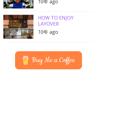
10年 ago
HOW TO ENJOY
LAYOVER
10年 ago
Buy Me a Coffee