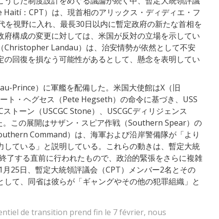
こうした制度設計をめぐる議論が続く中、暫定大統領評議
nsición de Haití：CPT）は、現首相のアリックス・ディディエ・フ
Aimé）の交代を視野に入れ、最長30日以内に暫定政府の新たな首相を
政府構成の変更に対しては、米国が反対の立場を示してい
istopher Landau）は、治安情勢が依然として不安
定の回復を損なう可能性があるとして、懸念を表明してい
au-Prince）に軍艦を配備した。米国大使館はX（旧
ート・ヘグセス（Pete Hegseth）の命令に基づき、USS
CGCストーン（USCGC Stone）、USCGCディリジェンス
した。この展開はサザン・スピア作戦（Southern Spear）の
 Southern Command）は、海軍および沿岸警備隊が「より
力している」と説明している。これらの動きは、暫定大統
日に終了する直前に行われたもので、政治的緊張をさらに複雑
1月25日、暫定大統領評議会（CPT）メンバー2名とその
として、同省は彼らが「ギャングやその他の犯罪組織」と
tiel de transition prend fin le 7 février, nous