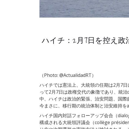
ハイチ：2月7日を控え
（Photo: @ActualidadRT）
ハイチでは憲法上、大統領の任期は2月7日
って2月7日は政権交代の象徴であり、統
中、ハイチは政治的緊張、治安問題、国際
今まさに、移行期の統治体制と治安維持を
ハイチ国内対話フォローアップ会合（dialogu
構成される大統領評議会（collège prés