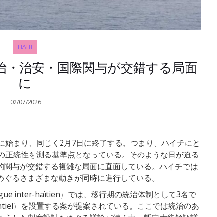
HAITI
政治・治安・国際関与が交錯する局面
に
02/07/2026
に始まり、同じく2月7日に終了する。つまり、ハイチにと
治の正統性を測る基準点となっている。そのような日が迫る
的関与が交錯する複雑な局面に直面している。ハイチでは
めぐるさまざまな動きが同時に進行している。
e inter-haïtien）では、移行期の統治体制として3名で
identiel）を設置する案が提案されている。ここでは統治のあ