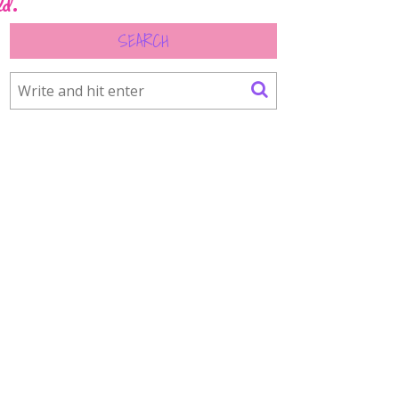
ld.
SEARCH