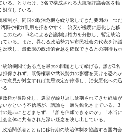
ている。とりわけ、3名で構成される大統領評議会案を軸
く対立している。
統領制が、同国の政治危機を繰り返してきた要因の一つだ
、汚職や権力乱用を招きやすく、治安が極度に悪化した移
。このため、3名による合議制は権力を分散し、暫定統治
れている。また、異なる政治勢力や市民社会の代表を評議
を反映し、最低限の政治的合意を確保できるとの期待も示
い統治機関である点を最大の問題として挙げる。誰が3名
は担保されず、既得権層や武装勢力の影響を受ける恐れが
部で意見が対立すれば意思決定が停滞し、治安悪化への迅
いる。
定政権が長期化し、選挙が繰り返し延期されてきた経験が
ないかという不信感が、議論を一層先鋭化させている。3
計の是非にとどまらず、「誰を信頼できるのか」「本当に
社会全体に共有された深い疑念を映し出している。
は、政治関係者とともに移行期の統治体制を協議する国内会