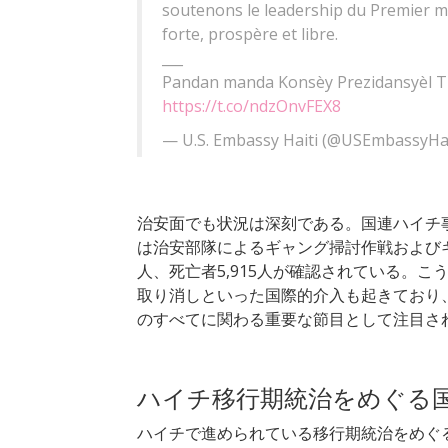
soutenons le leadership du Premier min
forte, prospère et libre.
___
Pandan manda Konsèy Prezidansyèl Tra
https://t.co/ndzOnvFEX8
— U.S. Embassy Haiti (@USEmbassyHai
治安面でも状況は深刻である。国連ハイチ事務所（Ofi
は治安部隊によるギャング掃討作戦およびギ
人、死亡者5,915人が確認されている。
取り消しといった国際的介入も起きており
のすべてに関わる重要な節目として注目さ
ハイチ移行期統治をめぐる
ハイチで進められている移行期統治をめぐ