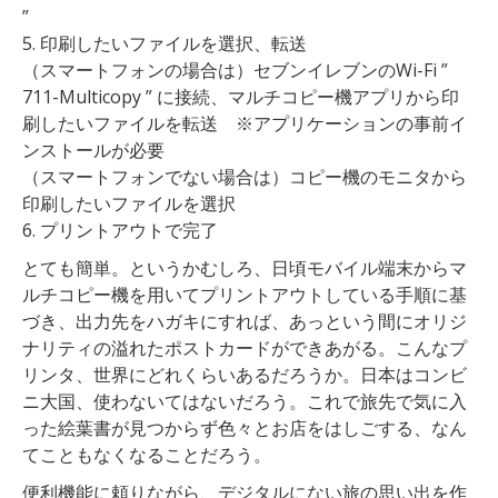
”
5. 印刷したいファイルを選択、転送
（スマートフォンの場合は）セブンイレブンのWi-Fi ”
711-Multicopy ” に接続、マルチコピー機アプリから印
刷したいファイルを転送 ※アプリケーションの事前イ
ンストールが必要
（スマートフォンでない場合は）コピー機のモニタから
印刷したいファイルを選択
6. プリントアウトで完了
とても簡単。というかむしろ、日頃モバイル端末からマ
ルチコピー機を用いてプリントアウトしている手順に基
づき、出力先をハガキにすれば、あっという間にオリジ
ナリティの溢れたポストカードができあがる。こんなプ
リンタ、世界にどれくらいあるだろうか。日本はコンビ
ニ大国、使わないてはないだろう。これで旅先で気に入
った絵葉書が見つからず色々とお店をはしごする、なん
てこともなくなることだろう。
便利機能に頼りながら、デジタルにない旅の思い出を作