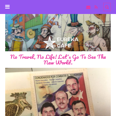
No Travel, No Life! Let's Go To See The
New World.