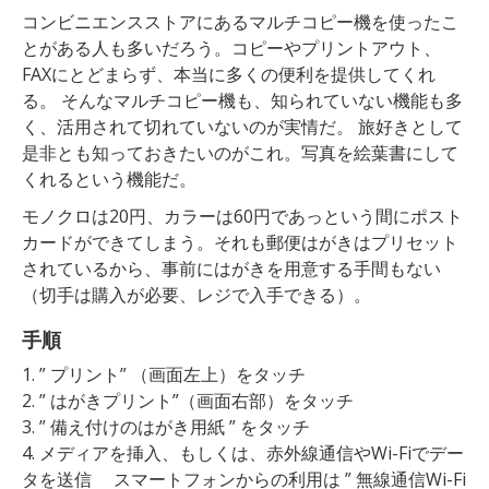
コンビニエンスストアにあるマルチコピー機を使ったこ
とがある人も多いだろう。コピーやプリントアウト、
FAXにとどまらず、本当に多くの便利を提供してくれ
る。 そんなマルチコピー機も、知られていない機能も多
く、活用されて切れていないのが実情だ。 旅好きとして
是非とも知っておきたいのがこれ。写真を絵葉書にして
くれるという機能だ。
モノクロは20円、カラーは60円であっという間にポスト
カードができてしまう。それも郵便はがきはプリセット
されているから、事前にはがきを用意する手間もない
（切手は購入が必要、レジで入手できる）。
手順
1. ” プリント” （画面左上）をタッチ
2. ” はがきプリント”（画面右部）をタッチ
3. ” 備え付けのはがき用紙 ” をタッチ
4. メディアを挿入、もしくは、赤外線通信やWi-Fiでデー
タを送信 スマートフォンからの利用は ” 無線通信Wi-Fi