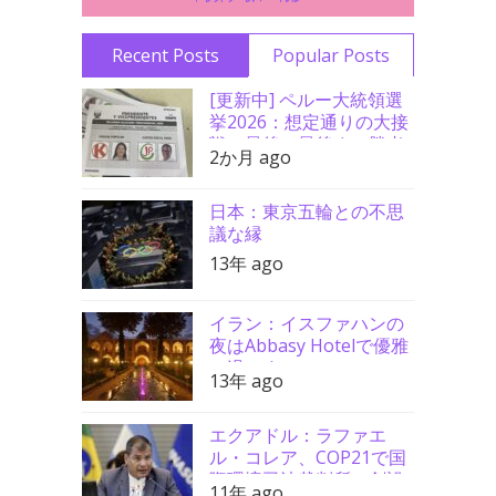
Recent Posts
Popular Posts
[更新中] ペルー大統領選
挙2026：想定通りの大接
戦、最後の最後まで勝者
2か月 ago
分からず
日本：東京五輪との不思
議な縁
13年 ago
イラン：イスファハンの
夜はAbbasy Hotelで優雅
に過ごす
13年 ago
エクアドル：ラファエ
ル・コレア、COP21で国
際環境司法裁判所の創設
11年 ago