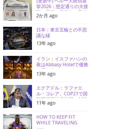
[更新中] ペルー大統領選
挙2026：想定通りの大接
戦、最後の最後まで勝者
2か月 ago
分からず
日本：東京五輪との不思
議な縁
13年 ago
イラン：イスファハンの
夜はAbbasy Hotelで優雅
に過ごす
13年 ago
エクアドル：ラファエ
ル・コレア、COP21で国
際環境司法裁判所の創設
11年 ago
を要請
HOW TO KEEP FIT
WHILE TRAVELING