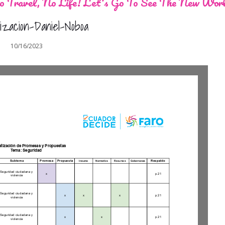
 Travel, No Life! Let's Go To See The New Wor
izacion-Daniel-Noboa
10/16/2023