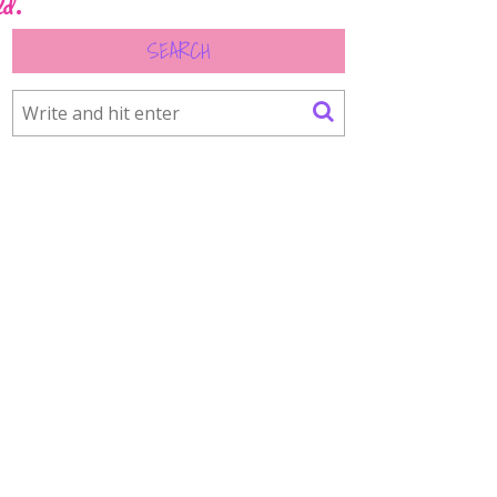
ld.
SEARCH