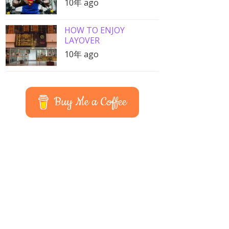
10年 ago
HOW TO ENJOY
LAYOVER
10年 ago
Buy Me a Coffee