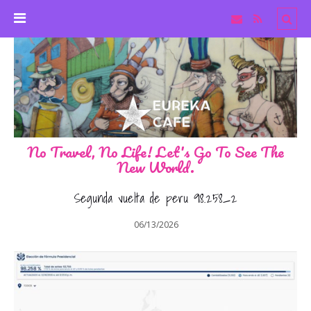
No Travel, No Life! Let's Go To See The
New World.
Segunda vuelta de peru 98.258_2
06/13/2026