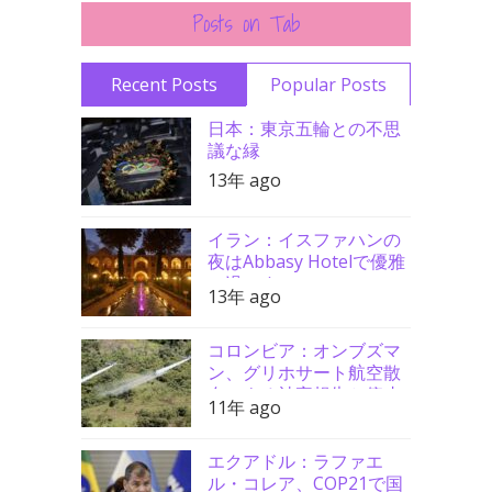
Posts on Tab
Recent Posts
Popular Posts
日本：東京五輪との不思
議な縁
13年 ago
イラン：イスファハンの
夜はAbbasy Hotelで優雅
に過ごす
13年 ago
コロンビア：オンブズマ
ン、グリホサート航空散
布による被害報告と停止
11年 ago
要請支持
エクアドル：ラファエ
ル・コレア、COP21で国