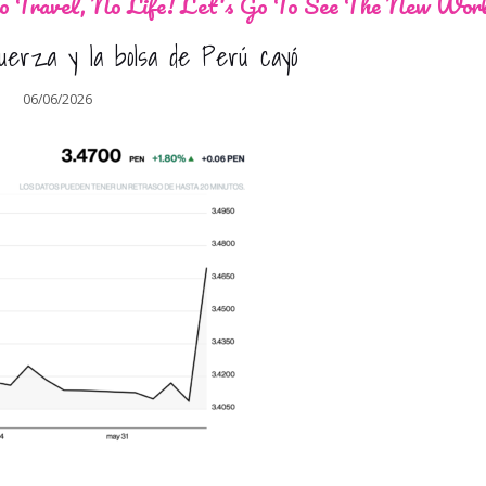
 Travel, No Life! Let's Go To See The New Wor
 fuerza y la bolsa de Perú cayó
06/06/2026