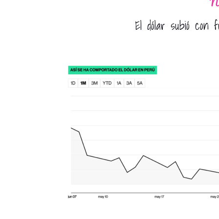
No
El dólar subió con