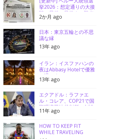
[更新中] ペルー大統領選
挙2026：想定通りの大接
戦、最後の最後まで勝者
2か月 ago
分からず
日本：東京五輪との不思
議な縁
13年 ago
イラン：イスファハンの
夜はAbbasy Hotelで優雅
に過ごす
13年 ago
エクアドル：ラファエ
ル・コレア、COP21で国
際環境司法裁判所の創設
11年 ago
を要請
HOW TO KEEP FIT
WHILE TRAVELING