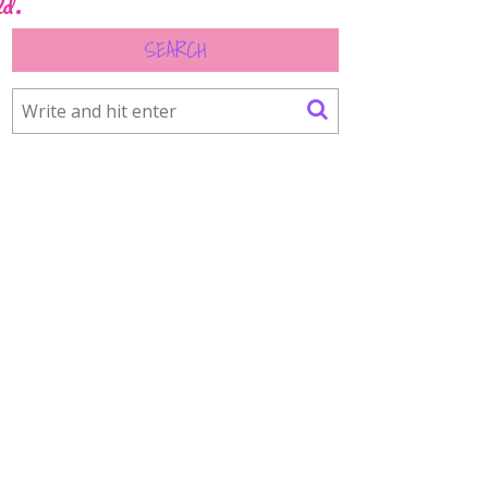
ld.
SEARCH