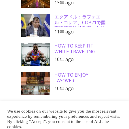
13年 ago
エクアドル：ラファエ
ル・コレア、COP21で国
際環境司法裁判所の創設
11年 ago
を要請
HOW TO KEEP FIT
WHILE TRAVELING
10年 ago
HOW TO ENJOY
LAYOVER
10年 ago
We use cookies on our website to give you the most relevant
Buy Me a Coffee
experience by remembering your preferences and repeat visits.
By clicking “Accept”, you consent to the use of ALL the
cookies.