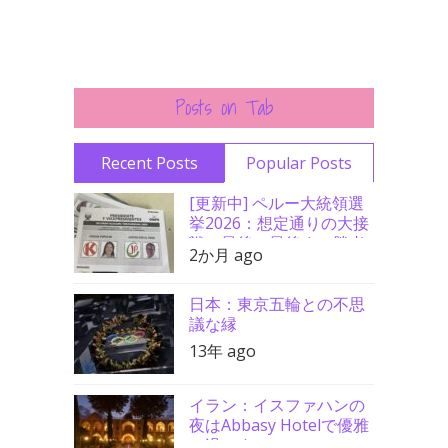
Posts on Tab
Recent Posts
Popular Posts
[更新中] ペルー大統領選
挙2026：想定通りの大接
戦、最後の最後まで勝者
2か月 ago
分からず
日本：東京五輪との不思
議な縁
13年 ago
イラン：イスファハンの
夜はAbbasy Hotelで優雅
に過ごす