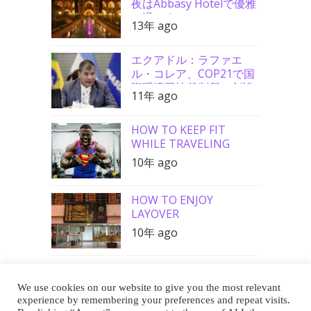
夜はAbbasy Hotelで優雅
に過ごす
13年 ago
エクアドル：ラファエ
ル・コレア、COP21で国
際環境司法裁判所の創設
11年 ago
を要請
HOW TO KEEP FIT
WHILE TRAVELING
10年 ago
HOW TO ENJOY
LAYOVER
10年 ago
We use cookies on our website to give you the most relevant
Buy Me a Coffee
experience by remembering your preferences and repeat visits.