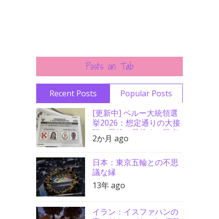
Posts on Tab
Recent Posts
Popular Posts
[更新中] ペルー大統領選
挙2026：想定通りの大接
戦、最後の最後まで勝者
2か月 ago
分からず
日本：東京五輪との不思
議な縁
13年 ago
イラン：イスファハンの