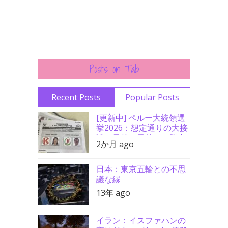
Posts on Tab
Recent Posts
Popular Posts
[更新中] ペルー大統領選
挙2026：想定通りの大接
戦、最後の最後まで勝者
2か月 ago
分からず
日本：東京五輪との不思
議な縁
13年 ago
イラン：イスファハンの