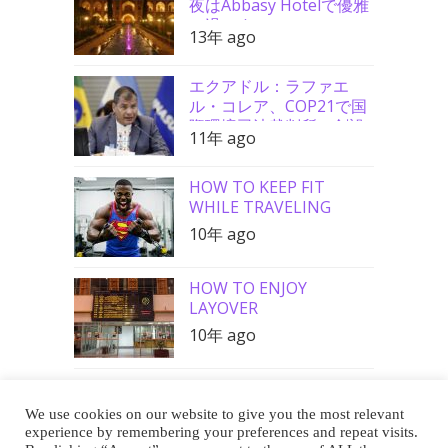
夜はAbbasy Hotelで優雅
に過ごす
13年 ago
エクアドル：ラファエ
ル・コレア、COP21で国
際環境司法裁判所の創設
11年 ago
を要請
HOW TO KEEP FIT
WHILE TRAVELING
10年 ago
HOW TO ENJOY
LAYOVER
10年 ago
We use cookies on our website to give you the most relevant
Buy Me a Coffee
experience by remembering your preferences and repeat visits.