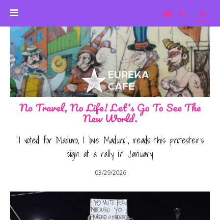
No Travel, No Life! Let's Go To See The
New World.
“I voted for Maduro, I love Maduro”, reads this protester’s
sign at a rally in January
03/29/2026