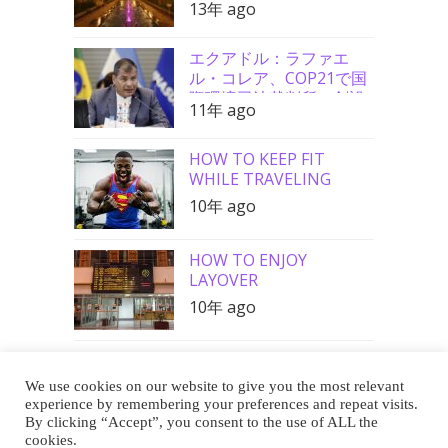
13年 ago
エクアドル：ラファエ
ル・コレア、COP21で国
際環境司法裁判所の創設
11年 ago
を要請
HOW TO KEEP FIT
WHILE TRAVELING
10年 ago
HOW TO ENJOY
LAYOVER
10年 ago
We use cookies on our website to give you the most relevant
Buy Me a Coffee
experience by remembering your preferences and repeat visits.
By clicking “Accept”, you consent to the use of ALL the
cookies.