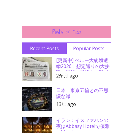
Posts on Tab
Recent Posts
Popular Posts
[更新中] ペルー大統領選
挙2026：想定通りの大接
戦、最後の最後まで勝者
2か月 ago
分からず
日本：東京五輪との不思
議な縁
13年 ago
イラン：イスファハンの
夜はAbbasy Hotelで優雅
に過ごす