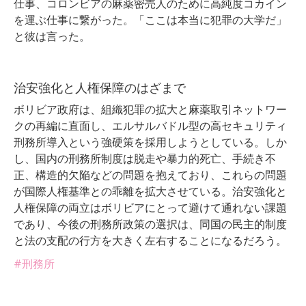
仕事、コロンビアの麻薬密売人のために高純度コカイン
を運ぶ仕事に繋がった。「ここは本当に犯罪の大学だ」
と彼は言った。
治安強化と人権保障のはざまで
ボリビア政府は、組織犯罪の拡大と麻薬取引ネットワー
クの再編に直面し、エルサルバドル型の高セキュリティ
刑務所導入という強硬策を採用しようとしている。しか
し、国内の刑務所制度は脱走や暴力的死亡、手続き不
正、構造的欠陥などの問題を抱えており、これらの問題
が国際人権基準との乖離を拡大させている。治安強化と
人権保障の両立はボリビアにとって避けて通れない課題
であり、今後の刑務所政策の選択は、同国の民主的制度
と法の支配の行方を大きく左右することになるだろう。
#刑務所