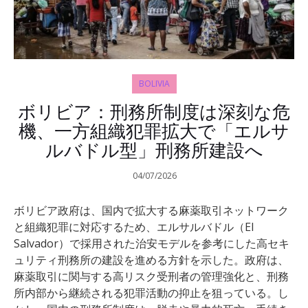
BOLIVIA
ボリビア：刑務所制度は深刻な危
機、一方組織犯罪拡大で「エルサ
ルバドル型」刑務所建設へ
04/07/2026
ボリビア政府は、国内で拡大する麻薬取引ネットワーク
と組織犯罪に対応するため、エルサルバドル（El
Salvador）で採用された治安モデルを参考にした高セキ
ュリティ刑務所の建設を進める方針を示した。政府は、
麻薬取引に関与する高リスク受刑者の管理強化と、刑務
所内部から継続される犯罪活動の抑止を狙っている。し