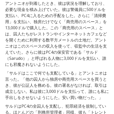
アントニオが到着したとき、彼は状況を理解しており、
必要な現金を積み上げていた。彼は警備員に500ドルを
支払い、PC4に入るための手配をした。さらに「清掃費
用」を支払い、独房だけでなく「商売用のスペース」を
13,000ドルで購入した。この「商売用のスペース」と
は、囚人たちがレストランやインターネットカフェなど
を開くために利用する数平方メートルの土地だ。アント
ニオはこのスペースの収入を使って、収監中の生活を支
えていた。さらに彼はPC4の保安官である「サルド
（Sarudo）」と呼ばれる人物に3,000ドルを支払い、誰
にも邪魔されないようにした。
「サルドはここで何でも支配している」とアントニオは
言った。「他の囚人から独房や商売用スペースを買うと
き、彼が公証人を務める。彼の署名がなければ、取引は
成立しない。私は彼に3,000ドルを支払って、誰にも私に
手出しをさせないようにした。安い買い物だった。」
サルドはPC4の全囚人を支配し、犯罪経済を規制してい
る。ほとんどの「刑務所管理者」同様、彼も「トレント