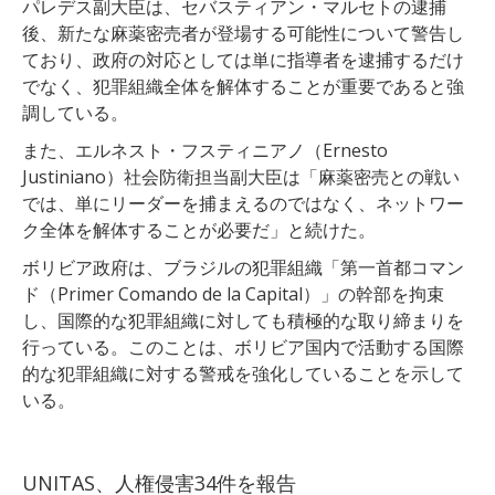
パレデス副大臣は、セバスティアン・マルセトの逮捕
後、新たな麻薬密売者が登場する可能性について警告し
ており、政府の対応としては単に指導者を逮捕するだけ
でなく、犯罪組織全体を解体することが重要であると強
調している。
また、エルネスト・フスティニアノ（Ernesto
Justiniano）社会防衛担当副大臣は
「麻薬密売との戦い
では、単にリーダーを捕まえるのではなく、ネットワー
ク全体を解体することが必要だ」と続けた。
ボリビア政府は、ブラジルの犯罪組織「第一首都コマン
ド（Primer Comando de la Capital）」の幹部を拘束
し、国際的な犯罪組織に対しても積極的な取り締まりを
行っている。このことは、ボリビア国内で活動する国際
的な犯罪組織に対する警戒を強化していることを示して
いる。
UNITAS、人権侵害34件を報告