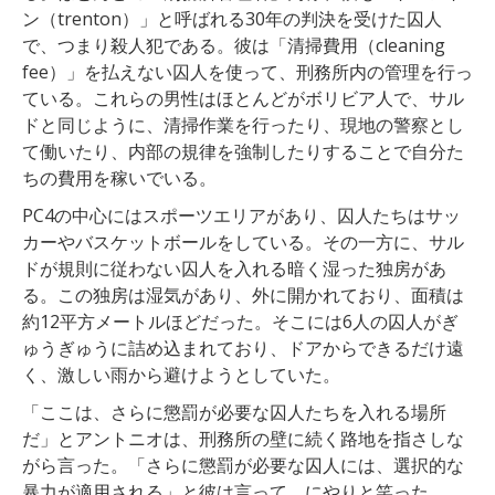
ン（trenton）」と呼ばれる30年の判決を受けた囚人
で、つまり殺人犯である。彼は「清掃費用（cleaning
fee）」を払えない囚人を使って、刑務所内の管理を行っ
ている。これらの男性はほとんどがボリビア人で、サル
ドと同じように、清掃作業を行ったり、現地の警察とし
て働いたり、内部の規律を強制したりすることで自分た
ちの費用を稼いでいる。
PC4の中心にはスポーツエリアがあり、囚人たちはサッ
カーやバスケットボールをしている。その一方に、サル
ドが規則に従わない囚人を入れる暗く湿った独房があ
る。この独房は湿気があり、外に開かれており、面積は
約12平方メートルほどだった。そこには6人の囚人がぎ
ゅうぎゅうに詰め込まれており、ドアからできるだけ遠
く、激しい雨から避けようとしていた。
「ここは、さらに懲罰が必要な囚人たちを入れる場所
だ」とアントニオは、刑務所の壁に続く路地を指さしな
がら言った。「さらに懲罰が必要な囚人には、選択的な
暴力が適用される」と彼は言って、にやりと笑った。