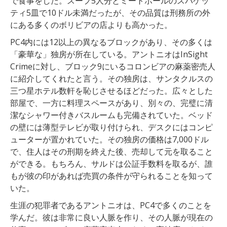
で食事をした。スープ5人分とミートボールのスパゲッ
ティ5皿で10ドル未満だったが、その品質は刑務所の外
にある多くのボリビアの店よりも高かった。
PC4内には12以上の異なるブロックがあり、その多くは
「豪華な」独房が所在している。アントニオはInSight
Crimeに対し、ブロック9にいるコロンビアの麻薬密売人
に紹介してくれたと言う。その独房は、サンタクルスの
三つ星ホテル数軒を恥じさせるほどだった。広々とした
部屋で、一方に料理スペースがあり、別々の、完璧に清
潔なシャワー付きバスルームも完備されていた。ベッド
の壁には薄型テレビが取り付けられ、デスクにはコンピ
ューターが置かれていた。その独房の価格は7,000ドル
で、住人はその刑期を終えた後、売却して元を取ること
ができる。もちろん、サルドは公証手数料を取るが、誰
もが彼の印があれば売買の条件が守られることを知って
いた。
生涯の犯罪者であるアントニオは、PC4で多くのことを
学んだ。彼は非常に良い人脈を作り、その人脈が現在の