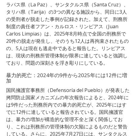
ラパス県（La Paz）、サンタクルス県（Santa Cruz）、
タリハ県（Tarija）の3つの異なる施設から、同日に3人
の受刑者が脱走した事例が記録された。加えて、刑務所
制度の責任者フアン・カルロス・リンピアス（Juan
Carlos Limpias）は、2025年8月時点で全国の刑務所で
20件の脱走が発生し、そのうち12人は再拘束されたもの
の、5人は現在も逃走中であると報告した。リンピアス
は、現状の刑務所管理体制が限界に達していると強調し
ており、問題の深刻さを浮き彫りにしている。
暴力的死亡：2024年の9件から2025年には12件に増
加
国民擁護官事務所（Defensoría del Pueblo）が発表した
拷問防止国家メカニズムの年次報告によると、2024年に
は9件だった刑務所内での暴力的死亡が、2025年にはす
でに12件に達していると報告されている。国民擁護官
は、暴力の増加が構造的な管理不全と深く関係してお
り、これは刑務所の管理体制の欠陥によるものだと警告
している。さらに、2025年7月27日には、サンタクルス