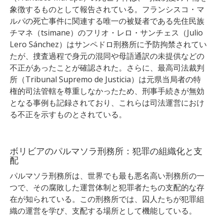
象徴するものとして報告されている。フランシスコ・マ
ルパの死亡事件に関連する唯一の被疑者である先住民族
チマネ（tsimane）のフリオ・レロ・サンチェス（Julio
Lero Sánchez）はサンペドロ刑務所に予防拘禁されてい
たが、捜査過程で身元の混同や母語通訳の未提供などの
不正があったことが確認された。さらに、最高司法裁判
所（Tribunal Supremo de Justicia）は元県当局者の特
権的司法管轄を尊重しなかったため、刑事手続きが無効
となる事例も記録されており、これらは司法運営におけ
る不正を示すものとされている。
ボリビアのパルマソラ刑務所：犯罪の組織化と支
配
パルマソラ刑務所は、世界でも最も悪名高い刑務所の一
つで、その腐敗した運営体制と犯罪者たちの支配的な存
在が知られている。この刑務所では、囚人たちが犯罪組
織の運営を学び、支配する場所として機能している。