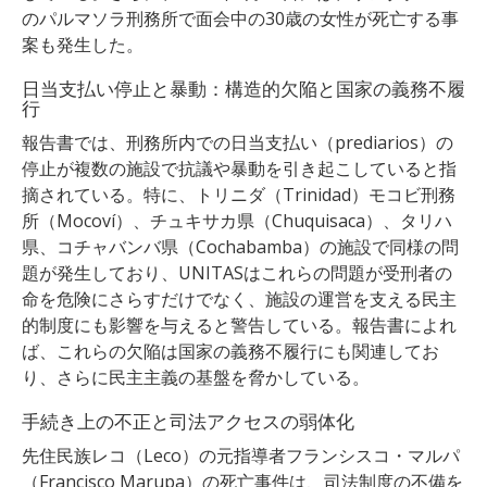
のパルマソラ刑務所で面会中の30歳の女性が死亡する事
案も発生した。
日当支払い停止と暴動：構造的欠陥と国家の義務不履
行
報告書では、刑務所内での日当支払い（prediarios）の
停止が複数の施設で抗議や暴動を引き起こしていると指
摘されている。特に、トリニダ（Trinidad）モコビ刑務
所（Mocoví）、チュキサカ県（Chuquisaca）、タリハ
県、コチャバンバ県（Cochabamba）の施設で同様の問
題が発生しており、UNITASはこれらの問題が受刑者の
命を危険にさらすだけでなく、施設の運営を支える民主
的制度にも影響を与えると警告している。報告書によれ
ば、これらの欠陥は国家の義務不履行にも関連してお
り、さらに民主主義の基盤を脅かしている。
手続き上の不正と司法アクセスの弱体化
先住民族レコ（Leco）の元指導者フランシスコ・マルパ
（Francisco Marupa）の死亡事件は、司法制度の不備を