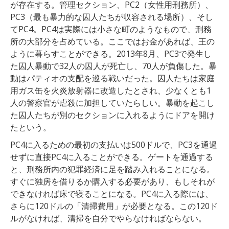
が存在する。管理セクション、PC2（女性用刑務所）、
PC3（最も暴力的な囚人たちが収容される場所）、そし
てPC4。PC4は実際には小さな町のようなもので、刑務
所の大部分を占めている。ここではお金があれば、王の
ように暮らすことができる。2013年8月、PC3で発生し
た囚人暴動で32人の囚人が死亡し、70人が負傷した。暴
動はパティオの支配を巡る戦いだった。囚人たちは家庭
用ガス缶を火炎放射器に改造したとされ、少なくとも1
人の警察官が虐殺に加担していたらしい。暴動を起こし
た囚人たちが別のセクションに入れるようにドアを開け
たという。
PC4に入るための最初の支払いは500ドルで、PC3を通過
せずに直接PC4に入ることができる。ゲートを通過する
と、刑務所内の犯罪経済に足を踏み入れることになる。
すぐに独房を借りるか購入する必要があり、もしそれが
できなければ床で寝ることになる。PC4に入る際には、
さらに120ドルの「清掃費用」が必要となる。この120ド
ルがなければ、清掃を自分でやらなければならない。