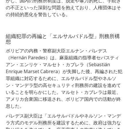
かし、国内の刑務所制度は、脱走や暴力的死亡、手続き
の不正といった深刻な問題を抱えており、人権団体はそ
の持続的悪化を警告している。
組織犯罪の再編と「エルサルバドル型」刑務所構
想
ボリビアの内務・警察副大臣エルナン・パレデス
（Hernán Paredes）は、麻薬組織の指導者セバスティ
アン・エンリケ・マルセト・カブレラ（Sebastián
Enrique Marset Cabrera）が失脚した後、再編された犯
罪組織に対応するために、エルサルバドル型やネルソ
ン・マンデラ型の高セキュリティ刑務所の建設を進めて
いることを明らかにした。マルセト・カブレラは最近、
アメリカ合衆国に移送され、ボリビア国内での活動が終
息した。
パレデス副大臣は「
エルサルバドルやネルソン・マンデ
ラ方式のモデル刑務所を建設するために、政府は強力な