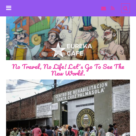
No Travel, No Life! Let's Go To See The
New World.