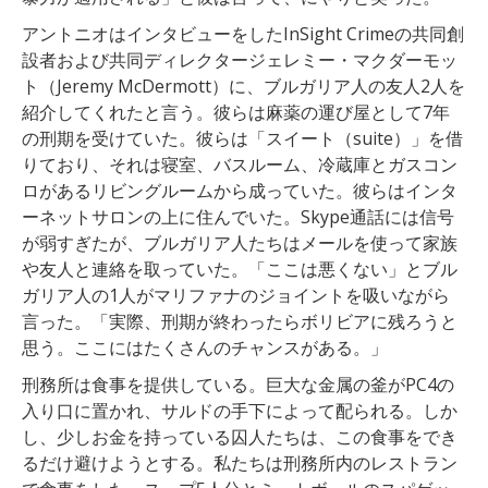
アントニオはインタビューをしたInSight Crimeの共同創
設者および共同ディレクタージェレミー・マクダーモッ
ト（Jeremy McDermott）に、ブルガリア人の友人2人を
紹介してくれたと言う。彼らは麻薬の運び屋として7年
の刑期を受けていた。彼らは「スイート（suite）」を借
りており、それは寝室、バスルーム、冷蔵庫とガスコン
ロがあるリビングルームから成っていた。彼らはインタ
ーネットサロンの上に住んでいた。Skype通話には信号
が弱すぎたが、ブルガリア人たちはメールを使って家族
や友人と連絡を取っていた。「ここは悪くない」とブル
ガリア人の1人がマリファナのジョイントを吸いながら
言った。「実際、刑期が終わったらボリビアに残ろうと
思う。ここにはたくさんのチャンスがある。」
刑務所は食事を提供している。巨大な金属の釜がPC4の
入り口に置かれ、サルドの手下によって配られる。しか
し、少しお金を持っている囚人たちは、この食事をでき
るだけ避けようとする。私たちは刑務所内のレストラン