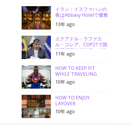
イラン：イスファハンの
夜はAbbasy Hotelで優雅
に過ごす
13年 ago
エクアドル：ラファエ
ル・コレア、COP21で国
際環境司法裁判所の創設
11年 ago
を要請
HOW TO KEEP FIT
WHILE TRAVELING
10年 ago
HOW TO ENJOY
LAYOVER
10年 ago