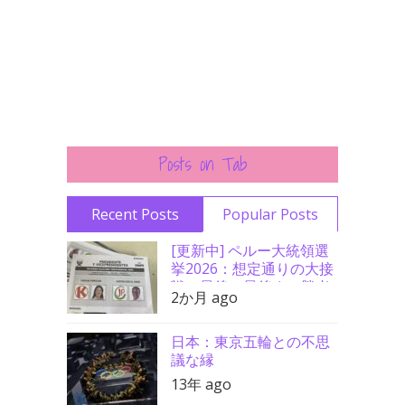
Posts on Tab
Recent Posts
Popular Posts
[更新中] ペルー大統領選
挙2026：想定通りの大接
戦、最後の最後まで勝者
2か月 ago
分からず
日本：東京五輪との不思
議な縁
13年 ago