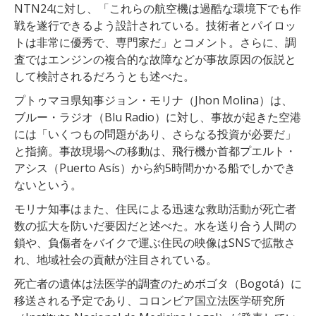
NTN24に対し、「これらの航空機は過酷な環境下でも作
戦を遂行できるよう設計されている。技術者とパイロッ
トは非常に優秀で、専門家だ」とコメント。さらに、調
査ではエンジンの複合的な故障などが事故原因の仮説と
して検討されるだろうとも述べた。
プトゥマヨ県知事ジョン・モリナ（Jhon Molina）は、
ブルー・ラジオ（Blu Radio）に対し、事故が起きた空港
には「いくつもの問題があり、さらなる投資が必要だ」
と指摘。事故現場への移動は、飛行機か首都プエルト・
アシス（Puerto Asís）から約5時間かかる船でしかでき
ないという。
モリナ知事はまた、住民による迅速な救助活動が死亡者
数の拡大を防いだ要因だと述べた。水を送り合う人間の
鎖や、負傷者をバイクで運ぶ住民の映像はSNSで拡散さ
れ、地域社会の貢献が注目されている。
死亡者の遺体は法医学的調査のためボゴタ（Bogotá）に
移送される予定であり、コロンビア国立法医学研究所