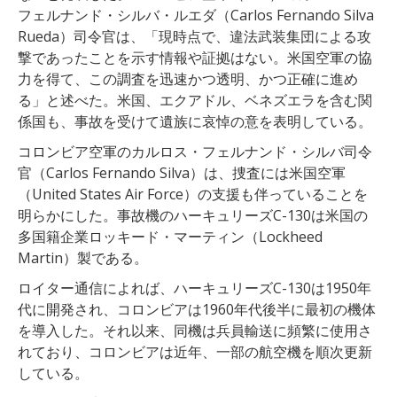
フェルナンド・シルバ・ルエダ（Carlos Fernando Silva
Rueda）司令官は、「現時点で、違法武装集団による攻
撃であったことを示す情報や証拠はない。米国空軍の協
力を得て、この調査を迅速かつ透明、かつ正確に進め
る」と述べた。米国、エクアドル、ベネズエラを含む関
係国も、事故を受けて遺族に哀悼の意を表明している。
コロンビア空軍のカルロス・フェルナンド・シルバ司令
官（Carlos Fernando Silva）は、捜査には米国空軍
（United States Air Force）の支援も伴っていることを
明らかにした。事故機のハーキュリーズC-130は米国の
多国籍企業ロッキード・マーティン（Lockheed
Martin）製である。
ロイター通信によれば、ハーキュリーズC-130は1950年
代に開発され、コロンビアは1960年代後半に最初の機体
を導入した。それ以来、同機は兵員輸送に頻繁に使用さ
れており、コロンビアは近年、一部の航空機を順次更新
している。