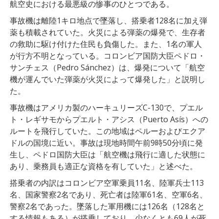
航空史における最悪級の惨事のひとつである。
事故機は離陸1キロ地点で墜落し、搭乗者128名に加え弾
薬も積載されていた。火災による弾薬の爆発で、生存者
の救助に駆け付けた住民も負傷した。また、1名の軍人
が行方不明となっている。コロンビア国防大臣ペドロ・
サンチェス（Pedro Sánchez）は、爆発について「航空
機が運んでいた弾薬が火災によって爆発した」と説明し
た。
事故機はアメリカ製のハーキュリーズC-130で、プエル
ト・レギサモからプエルト・アシス（Puerto Asís）への
ルートを飛行していた。この地域はペルーおよびエクア
ドルの国境に近い。事故は現地時間午前9時50分頃に発
生し、ペドロ国防大臣は「航空機は飛行に適した状態に
あり、乗務員も適正な資格を有していた」と述べた。
搭乗者の内訳はコロンビア空軍乗員11名、陸軍兵士113
名、国家警察2名であり、死亡者は陸軍61名、空軍6名、
警察2名であった。墜落した軍用機には126名（128名と
する情報もある）が搭乗しており、少なくとも69人が死