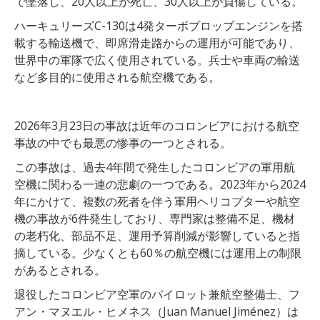
で墜落し、20人以上が死亡、30人以上が負傷している。
ハーキュリーズC-130は4発ターボプロップエンジンを搭
載する輸送機で、即席滑走路からの運用が可能であり、
世界中の軍隊で広く使用されている。兵士や車両の輸送
など多目的に使用される航空機である。
2026年3月23日の事故は近年のコロンビアにおける航空
事故の中でも最悪の惨事の一つとされる。
この事故は、過去4年間で発生したコロンビアの軍用航
空機に関わる一連の悲劇の一つである。2023年から2024
年にかけて、複数の死者を伴う軍用ヘリコプターや航空
機の事故が6件発生しており、専門家は整備不足、機材
の老朽化、部品不足、運用予算削減が影響していると指
摘している。少なくとも60％の航空機には運用上の制限
があるとされる。
退役したコロンビア空軍のパイロット兼航空整備士、フ
アン・マヌエル・ヒメネス（Juan Manuel Jiménez）は