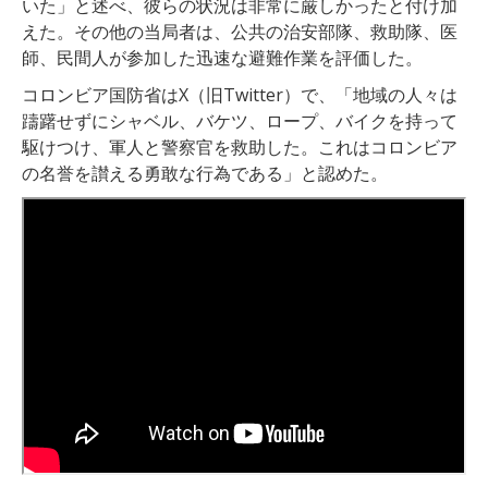
いた」と述べ、彼らの状況は非常に厳しかったと付け加
えた。その他の当局者は、公共の治安部隊、救助隊、医
師、民間人が参加した迅速な避難作業を評価した。
コロンビア国防省はX（旧Twitter）で、「地域の人々は
躊躇せずにシャベル、バケツ、ロープ、バイクを持って
駆けつけ、軍人と警察官を救助した。これはコロンビア
の名誉を讃える勇敢な行為である」と認めた。