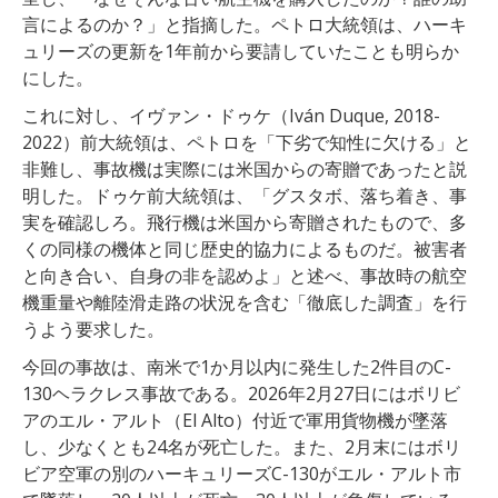
言によるのか？」と指摘した。ペトロ大統領は、ハーキ
ュリーズの更新を1年前から要請していたことも明らか
にした。
これに対し、イヴァン・ドゥケ（Iván Duque, 2018-
2022）前大統領は、ペトロを「下劣で知性に欠ける」と
非難し、事故機は実際には米国からの寄贈であったと説
明した。ドゥケ前大統領は、「グスタボ、落ち着き、事
実を確認しろ。飛行機は米国から寄贈されたもので、多
くの同様の機体と同じ歴史的協力によるものだ。被害者
と向き合い、自身の非を認めよ」と述べ、事故時の航空
機重量や離陸滑走路の状況を含む「徹底した調査」を行
うよう要求した。
今回の事故は、南米で1か月以内に発生した2件目のC-
130ヘラクレス事故である。2026年2月27日にはボリビ
アのエル・アルト（El Alto）付近で軍用貨物機が墜落
し、少なくとも24名が死亡した。また、2月末にはボリ
ビア空軍の別のハーキュリーズC-130がエル・アルト市