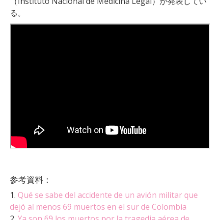
（Instituto Nacional de Medicina Legal）が発表してい
る。
参考資料：
1.
Qué se sabe del accidente de un avión militar que
dejó al menos 69 muertos en el sur de Colombia
2.
Ya son 69 los muertos por la tragedia aérea de