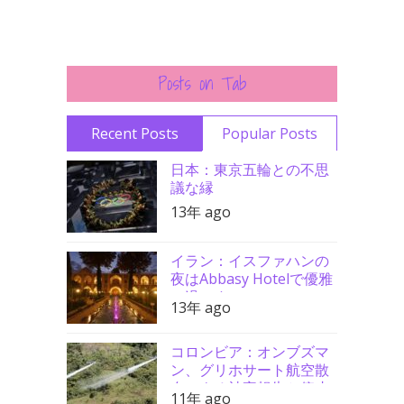
Posts on Tab
Recent Posts
Popular Posts
日本：東京五輪との不思
議な縁
13年 ago
イラン：イスファハンの
夜はAbbasy Hotelで優雅
に過ごす
13年 ago
コロンビア：オンブズマ
ン、グリホサート航空散
布による被害報告と停止
11年 ago