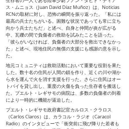
生存者の一人である陸軍少尉フアン・ダビド・ディア
ス・ムニョス（Juan David Díaz Muñoz）は、Noticias
RCNの取材に対し、恐怖の瞬間を振り返った。「私には
最高の兵士たちがいる。困難な状況であっても常に立ち
向かう兵士たちだ」と述べ、自身と仲間が炎が広がる
中、瓦礫の間で負傷者の救助を試みたことを語った。
「彼らがいなければ、負傷者の大部分を救出できなかっ
た」と述べ、現地住民の無償の支援にも感謝の意を示し
た。
地元コミュニティは救助活動において重要な役割を果た
した。数十名の住民が人間の鎖を作り、近くの川や湖か
ら水を運んで火を消す支援を行った。さらに住民はオー
トバイを貸し出し、重度の火傷を負った生存者を搬送し
た。プエルト・レギサモの病院は、多数の負傷者の到着
により一時的に機能が逼迫した。
プエルト・レギサモ政府書記官カルロス・クラロス
（Carlos Claros）は、カラコル・ラジオ（Caracol
Radio）のインタビューで「衝突前に飛び降りた若者も