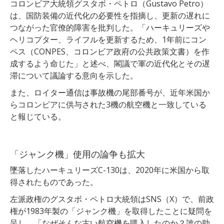
コロンビア大統領グスタボ・ペトロ（Gustavo Petro）
は、国防装備の近代化の必要性を指摘し、更新の遅れに
つながった官僚的障害を批判した。「ハーキュリーズや
ヘリコプター、ライフルを更新するため、1年前にコン
ペス（CONPES、コロンビア政府の公共政策文書）を作
成するよう命じた」と述べ、閣議で軍の近代化とその遅
滞について議論する意向を示した。
また、ロイター通信は事故機の尾部番号が、近年米国か
らコロンビアに供与された3機の航空機と一致している
と報じている。
「ジャンク機」使用の論争も拡大
墜落したハーキュリーズC-130は、2020年に米国から取
得されたものであった。
左派政権のグスタボ・ペトロ大統領はSNS（X）で、前政
権が1983年製の「ジャンク機」を取得したことに疑問を
呈し、「なぜそんな古い航空機を購入したのか？誰の助