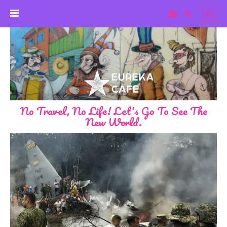
No Travel, No Life! Let's Go To See The
New World.