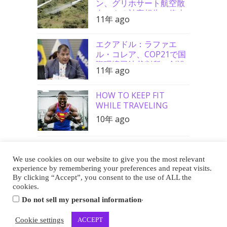
ン、グリホサート航空散
布による被害報告と停止
11年 ago
要請支持
エクアドル：ラファエ
ル・コレア、COP21で国
際環境司法裁判所の創設
11年 ago
を要請
HOW TO KEEP FIT
WHILE TRAVELING
10年 ago
We use cookies on our website to give you the most relevant
Buy Me a Coffee
experience by remembering your preferences and repeat visits.
By clicking “Accept”, you consent to the use of ALL the
cookies.
.
Do not sell my personal information
Copyright 2013-2026 EUREKA CAFE
Cookie settings
ACCEPT