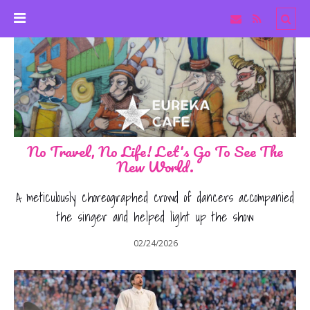
No Travel, No Life! Let's Go To See The
New World.
A meticulously choreographed crowd of dancers accompanied
the singer and helped light up the show
02/24/2026