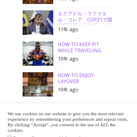
エクアドル：ラファエ
ル・コレア、COP21で国
際環境司法裁判所の創設
11年 ago
を要請
HOW TO KEEP FIT
WHILE TRAVELING
10年 ago
HOW TO ENJOY
LAYOVER
10年 ago
We use cookies on our website to give you the most relevant
Buy Me a Coffee
experience by remembering your preferences and repeat visits.
By clicking “Accept”, you consent to the use of ALL the
cookies.