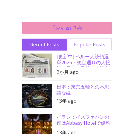
Posts on Tab
Recent Posts
Popular Posts
[更新中] ペルー大統領選
挙2026：想定通りの大接
戦、最後の最後まで勝者
2か月 ago
分からず
日本：東京五輪との不思
議な縁
13年 ago
イラン：イスファハンの
夜はAbbasy Hotelで優雅
に過ごす
13年 ago