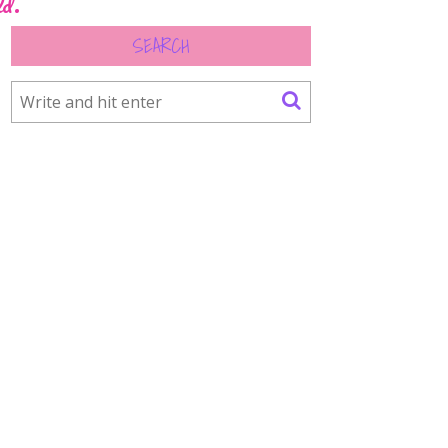
ld.
SEARCH