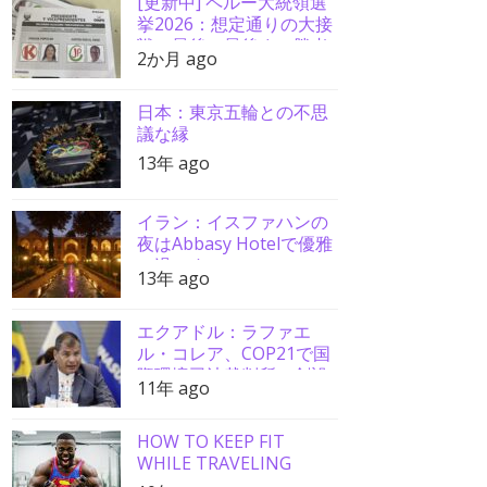
[更新中] ペルー大統領選
挙2026：想定通りの大接
戦、最後の最後まで勝者
2か月 ago
分からず
日本：東京五輪との不思
議な縁
13年 ago
イラン：イスファハンの
夜はAbbasy Hotelで優雅
に過ごす
13年 ago
エクアドル：ラファエ
ル・コレア、COP21で国
際環境司法裁判所の創設
11年 ago
を要請
HOW TO KEEP FIT
WHILE TRAVELING