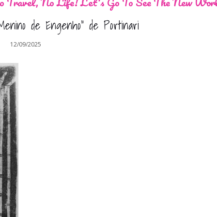
 Travel, No Life! Let's Go To See The New Wor
 “Menino de Engenho” de Portinari
12/09/2025