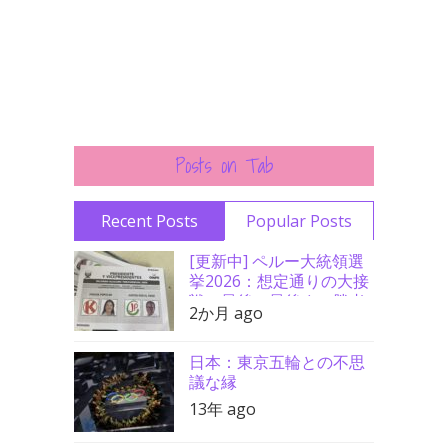
Posts on Tab
Recent Posts
Popular Posts
[更新中] ペルー大統領選
挙2026：想定通りの大接
戦、最後の最後まで勝者
2か月 ago
分からず
日本：東京五輪との不思
議な縁
13年 ago