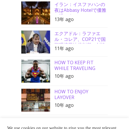
イラン：イスファハンの
夜はAbbasy Hotelで優雅
に過ごす
13年 ago
エクアドル：ラファエ
ル・コレア、COP21で国
際環境司法裁判所の創設
11年 ago
を要請
HOW TO KEEP FIT
WHILE TRAVELING
10年 ago
HOW TO ENJOY
LAYOVER
10年 ago
We use cookies on our website to give you the most relevant