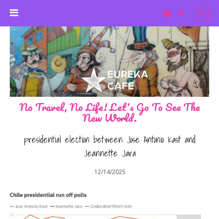
No Travel, No Life! Let's Go To See The
New World.
presidential election between Jose Antonio Kast and
Jeannette Jara
12/14/2025