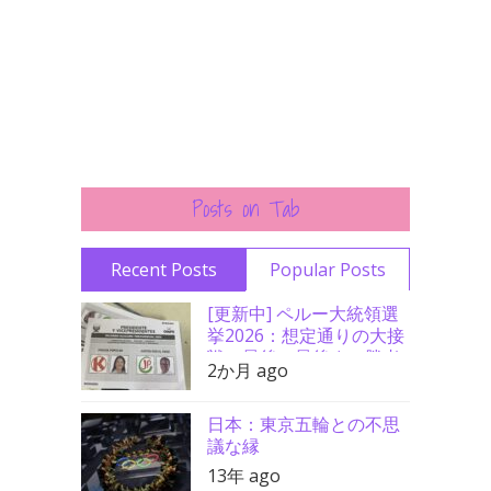
Posts on Tab
Recent Posts
Popular Posts
[更新中] ペルー大統領選
挙2026：想定通りの大接
戦、最後の最後まで勝者
2か月 ago
分からず
日本：東京五輪との不思
議な縁
13年 ago