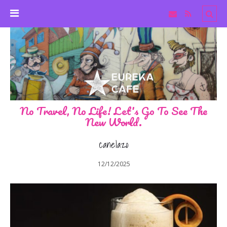
No Travel, No Life! Let's Go To See The
New World.
canelazo
12/12/2025