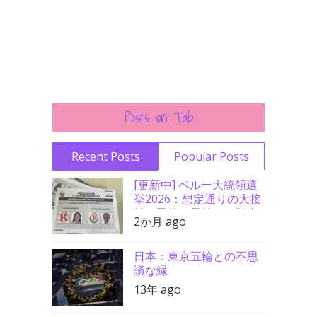
Posts on Tab
Recent Posts
Popular Posts
[更新中] ペルー大統領選
挙2026：想定通りの大接
戦、最後の最後まで勝者
2か月 ago
分からず
日本：東京五輪との不思
議な縁
13年 ago