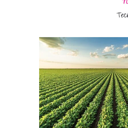
No
Tecn