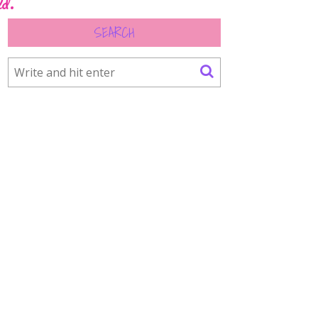
ld.
SEARCH