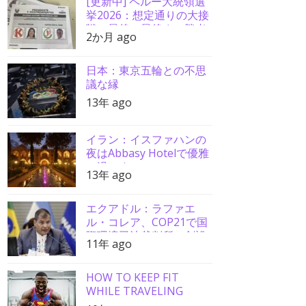
[更新中] ペルー大統領選
挙2026：想定通りの大接
戦、最後の最後まで勝者
2か月 ago
分からず
日本：東京五輪との不思
議な縁
13年 ago
イラン：イスファハンの
夜はAbbasy Hotelで優雅
に過ごす
13年 ago
エクアドル：ラファエ
ル・コレア、COP21で国
際環境司法裁判所の創設
11年 ago
を要請
HOW TO KEEP FIT
WHILE TRAVELING