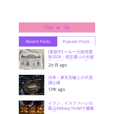
Posts on Tab
Recent Posts
Popular Posts
[更新中] ペルー大統領選
挙2026：想定通りの大接
戦、最後の最後まで勝者
2か月 ago
分からず
日本：東京五輪との不思
議な縁
13年 ago
イラン：イスファハンの
夜はAbbasy Hotelで優雅
に過ごす