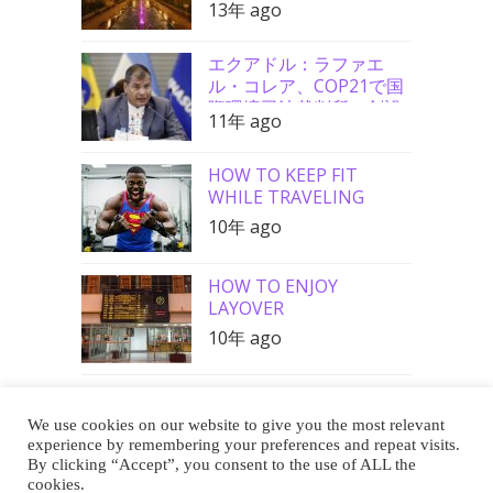
13年 ago
エクアドル：ラファエ
ル・コレア、COP21で国
際環境司法裁判所の創設
11年 ago
を要請
HOW TO KEEP FIT
WHILE TRAVELING
10年 ago
HOW TO ENJOY
LAYOVER
10年 ago
We use cookies on our website to give you the most relevant
Buy Me a Coffee
experience by remembering your preferences and repeat visits.
By clicking “Accept”, you consent to the use of ALL the
cookies.