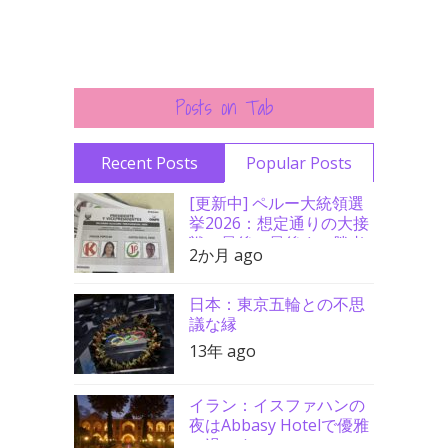
Posts on Tab
Recent Posts
Popular Posts
[更新中] ペルー大統領選
挙2026：想定通りの大接
戦、最後の最後まで勝者
2か月 ago
分からず
日本：東京五輪との不思
議な縁
13年 ago
イラン：イスファハンの
夜はAbbasy Hotelで優雅
に過ごす