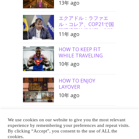
13年 ago
エクアドル：ラファエ
ル・コレア、COP21で国
際環境司法裁判所の創設
11年 ago
を要請
HOW TO KEEP FIT
WHILE TRAVELING
10年 ago
HOW TO ENJOY
LAYOVER
10年 ago
We use cookies on our website to give you the most relevant
Buy Me a Coffee
experience by remembering your preferences and repeat visits.
By clicking “Accept”, you consent to the use of ALL the
cookies.