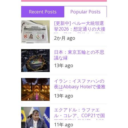
Recent Posts
Popular Posts
[更新中] ペルー大統領選
挙2026：想定通りの大接
戦、最後の最後まで勝者
2か月 ago
分からず
日本：東京五輪との不思
議な縁
13年 ago
イラン：イスファハンの
夜はAbbasy Hotelで優雅
に過ごす
13年 ago
エクアドル：ラファエ
ル・コレア、COP21で国
際環境司法裁判所の創設
11年 ago
を要請