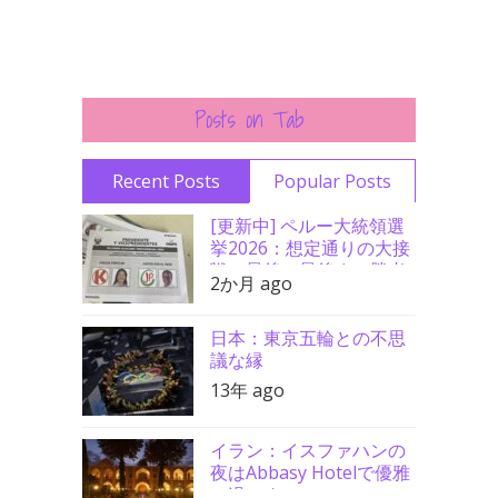
Posts on Tab
Recent Posts
Popular Posts
[更新中] ペルー大統領選
挙2026：想定通りの大接
戦、最後の最後まで勝者
2か月 ago
分からず
日本：東京五輪との不思
議な縁
13年 ago
イラン：イスファハンの
夜はAbbasy Hotelで優雅
に過ごす