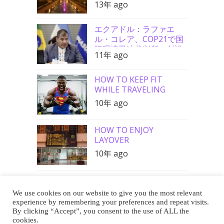
13年 ago
エクアドル：ラファエ
ル・コレア、COP21で国
際環境司法裁判所の創設
11年 ago
を要請
HOW TO KEEP FIT
WHILE TRAVELING
10年 ago
HOW TO ENJOY
LAYOVER
10年 ago
We use cookies on our website to give you the most relevant
Buy Me a Coffee
experience by remembering your preferences and repeat visits.
By clicking “Accept”, you consent to the use of ALL the
cookies.