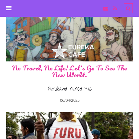
No Travel, No Life! Let's Go To See The
New World.
Furukawa nunca mas
06/04/2025