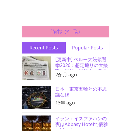
Posts on Tab
Recent Posts
Popular Posts
[更新中] ペルー大統領選
挙2026：想定通りの大接
戦、最後の最後まで勝者
2か月 ago
分からず
日本：東京五輪との不思
議な縁
13年 ago
イラン：イスファハンの
夜はAbbasy Hotelで優雅
に過ごす