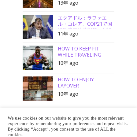
13年 ago
エクアドル：ラファエ
ル・コレア、COP21で国
際環境司法裁判所の創設
11年 ago
を要請
HOW TO KEEP FIT
WHILE TRAVELING
10年 ago
HOW TO ENJOY
LAYOVER
10年 ago
We use cookies on our website to give you the most relevant
Buy Me a Coffee
experience by remembering your preferences and repeat visits.
By clicking “Accept”, you consent to the use of ALL the
cookies.