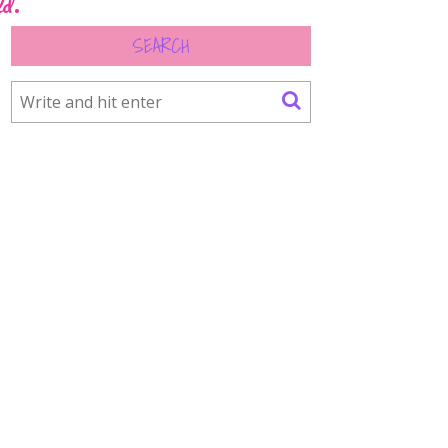
ld.
SEARCH