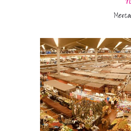
No
Mercad