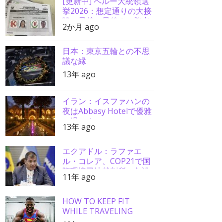
[更新中] ペルー大統領選
挙2026：想定通りの大接
戦、最後の最後まで勝者
2か月 ago
分からず
日本：東京五輪との不思
議な縁
13年 ago
イラン：イスファハンの
夜はAbbasy Hotelで優雅
に過ごす
13年 ago
エクアドル：ラファエ
ル・コレア、COP21で国
際環境司法裁判所の創設
11年 ago
を要請
HOW TO KEEP FIT
WHILE TRAVELING