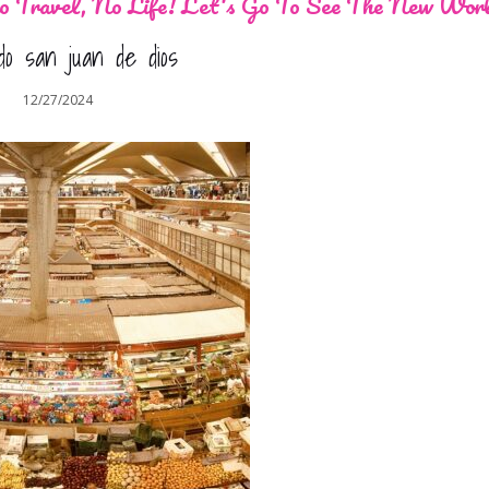
 Travel, No Life! Let's Go To See The New Wor
o san juan de dios
12/27/2024