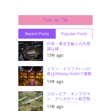
Posts on Tab
Recent Posts
Popular Posts
日本：東京五輪との不思
議な縁
13年 ago
イラン：イスファハンの
夜はAbbasy Hotelで優雅
に過ごす
13年 ago
コロンビア：オンブズマ
ン、グリホサート航空散
布による被害報告と停止
11年 ago
要請支持