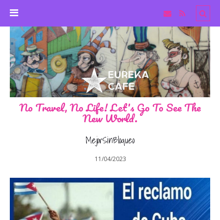
No Travel, No Life! Let's Go To See The
New World.
MejorSinBloqueo
11/04/2023