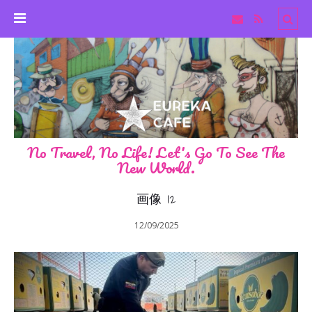
No Travel, No Life! Let's Go To See The
New World.
画像 12
12/09/2025