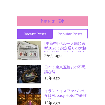
Posts on Tab
Recent Posts
Popular Posts
[更新中] ペルー大統領選
挙2026：想定通りの大接
戦、最後の最後まで勝者
2か月 ago
分からず
日本：東京五輪との不思
議な縁
13年 ago
イラン：イスファハンの
夜はAbbasy Hotelで優雅
に過ごす
13年 ago