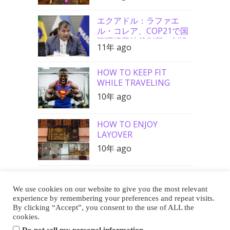
エクアドル：ラファエ
ル・コレア、COP21で国
際環境司法裁判所の創設
11年 ago
を要請
HOW TO KEEP FIT
WHILE TRAVELING
10年 ago
HOW TO ENJOY
LAYOVER
10年 ago
We use cookies on our website to give you the most relevant
Buy Me a Coffee
experience by remembering your preferences and repeat visits.
By clicking “Accept”, you consent to the use of ALL the
cookies.
.