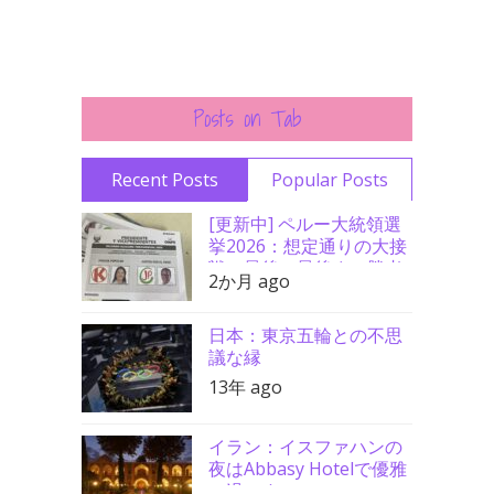
Posts on Tab
Recent Posts
Popular Posts
[更新中] ペルー大統領選
挙2026：想定通りの大接
戦、最後の最後まで勝者
2か月 ago
分からず
日本：東京五輪との不思
議な縁
13年 ago
イラン：イスファハンの
夜はAbbasy Hotelで優雅
に過ごす