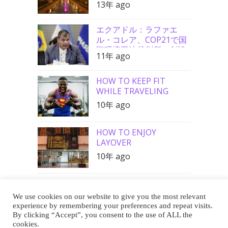
13年 ago
エクアドル：ラファエ
ル・コレア、COP21で国
際環境司法裁判所の創設
11年 ago
を要請
HOW TO KEEP FIT
WHILE TRAVELING
10年 ago
HOW TO ENJOY
LAYOVER
10年 ago
We use cookies on our website to give you the most relevant
Buy Me a Coffee
experience by remembering your preferences and repeat visits.
By clicking “Accept”, you consent to the use of ALL the
cookies.