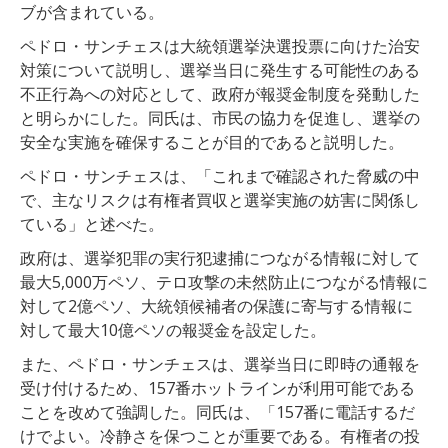
ブが含まれている。
ペドロ・サンチェスは大統領選挙決選投票に向けた治安
対策について説明し、選挙当日に発生する可能性のある
不正行為への対応として、政府が報奨金制度を発動した
と明らかにした。同氏は、市民の協力を促進し、選挙の
安全な実施を確保することが目的であると説明した。
ペドロ・サンチェスは、「これまで確認された脅威の中
で、主なリスクは有権者買収と選挙実施の妨害に関係し
ている」と述べた。
政府は、選挙犯罪の実行犯逮捕につながる情報に対して
最大5,000万ペソ、テロ攻撃の未然防止につながる情報に
対して2億ペソ、大統領候補者の保護に寄与する情報に
対して最大10億ペソの報奨金を設定した。
また、ペドロ・サンチェスは、選挙当日に即時の通報を
受け付けるため、157番ホットラインが利用可能である
ことを改めて強調した。同氏は、「157番に電話するだ
けでよい。冷静さを保つことが重要である。有権者の投