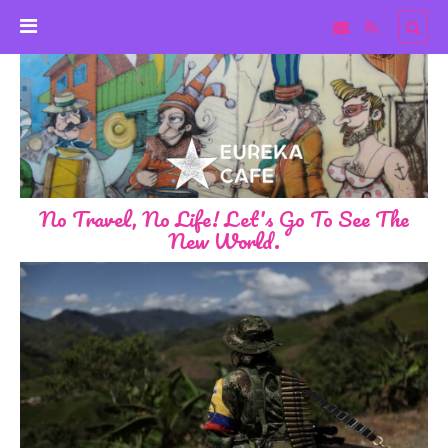
No Travel, No Life! Let's Go To See The
New World.