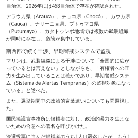
自治体、2026年には468自治体で存在が確認された。
アラウカ県（Arauca）、チョコ県（Chocó）、カウカ県
（Cauca）、ナリーニョ県、プトゥマヨ県
（Putumayo）、カタトゥンボ地域では複数の武装組織
が同時に存在し、危険が集中している。
南西部で続く干渉、早期警戒システムで監視
マリンは、武装組織による干渉について「全国的に広が
っているとは言えない」としながらも、「有権者への圧
力を生み出していることは確かであり、早期警戒システ
ム（Sistema de Alertas Tempranas）の監視対象になっ
ている」と述べた。
また、選挙期間中の政治的言葉遣いについても問題視し
た。
国民擁護官事務所は候補者に対し、政治的暴力を生まな
いための合意への署名を呼びかけた。
決選投票に進んだ候補者のうち1人は署名したが、もう1