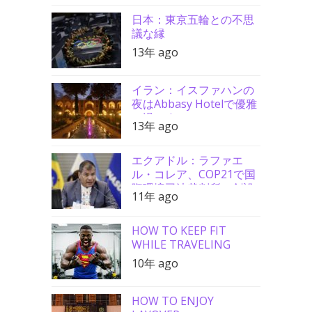
日本：東京五輪との不思
議な縁
13年 ago
イラン：イスファハンの
夜はAbbasy Hotelで優雅
に過ごす
13年 ago
エクアドル：ラファエ
ル・コレア、COP21で国
際環境司法裁判所の創設
11年 ago
を要請
HOW TO KEEP FIT
WHILE TRAVELING
10年 ago
HOW TO ENJOY