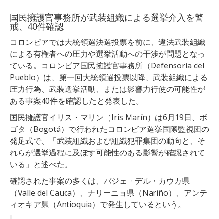
国民擁護官事務所が武装組織による選挙介入を警
戒、40件確認
コロンビアでは大統領選決選投票を前に、違法武装組織
による有権者への圧力や選挙活動への干渉が問題となっ
ている。コロンビア国民擁護官事務所（Defensoría del
Pueblo）は、第一回大統領選投票以降、武装組織による
圧力行為、武装選挙活動、または影響力行使の可能性が
ある事案40件を確認したと発表した。
国民擁護官イリス・マリン（Iris Marín）は6月19日、ボ
ゴタ（Bogotá）で行われたコロンビア選挙国際監視団の
発足式で、「武装組織および組織犯罪集団の動向と、そ
れらが選挙過程に及ぼす可能性のある影響が確認されて
いる」と述べた。
確認された事案の多くは、バジェ・デル・カウカ県
（Valle del Cauca）、ナリーニョ県（Nariño）、アンテ
ィオキア県（Antioquia）で発生しているという。