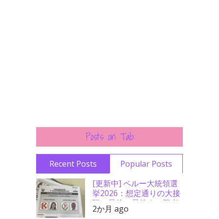
Posts on Tab
Recent Posts
Popular Posts
[更新中] ペルー大統領選
挙2026：想定通りの大接
戦、最後の最後まで勝者
2か月 ago
分からず