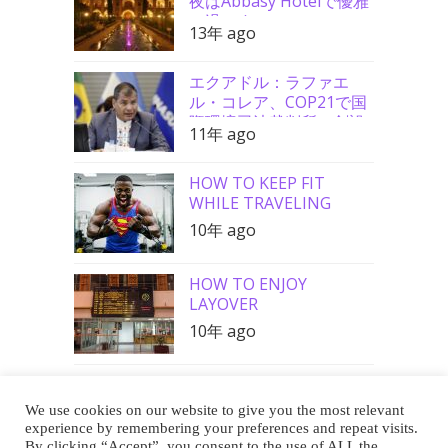
夜はAbbasy Hotelで優雅
に過ごす
13年 ago
エクアドル：ラファエ
ル・コレア、COP21で国
際環境司法裁判所の創設
11年 ago
を要請
HOW TO KEEP FIT
WHILE TRAVELING
10年 ago
HOW TO ENJOY
LAYOVER
10年 ago
We use cookies on our website to give you the most relevant
Buy Me a Coffee
experience by remembering your preferences and repeat visits.
By clicking “Accept”, you consent to the use of ALL the