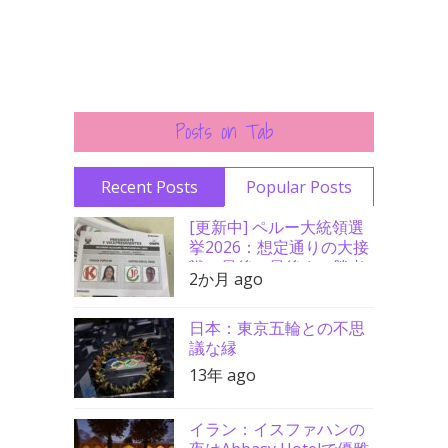
Posts on Tab
Recent Posts
Popular Posts
[更新中] ペルー大統領選
挙2026：想定通りの大接
戦、最後の最後まで勝者
2か月 ago
分からず
日本：東京五輪との不思
議な縁
13年 ago
イラン：イスファハンの