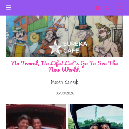
No Travel, No Life! Let's Go To See The
New World.
Moisés Caicedo
06/30/2026