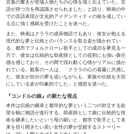
言葉の響きが登場人物たちの心情を強く伝えていた。言
語が持つ力を再認識させられました」と語り、映画の中
での言語表現が文化的アイデンティティの核を成してい
る点に強く感銘を受けたことを述べた。
また、映画はクララの成長物語でもあり、彼女が抱える
現代的な夢と伝統とのバランスを取る姿が描かれてい
る。都市でフォルクローレ歌手としての成功を夢見る一
方で、彼女は伝統的な助産師としての役割にも強い責任
感を感じており、その間で揺れ動く心情がリアルに描か
れている。観客の一人は、「クララの心の葛藤に共感し
た。彼女が自分の夢を追いながらも、家族や伝統を大切
にしている姿が印象的でした」と感想を述べた。
『コンドルの娘』の新たな視点
本作は伝統の継承と都市的な夢という二つの対立する欲
望を軸に物語が進行する。助産師として娘に伝統的な技
術を継承したいという母の願いと、都市で歌手として未
来を切り開きたい若い女性の夢が交錯するストーリー