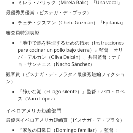
ミレラ・バリック（Mirela Balic）『Una vocal』
最優秀男優賞（ビスナガ・デ・プラタ）
チェテ・グスマン（Chete Guzmán）『Epifanía』
審査員特別表彰
『地中で鶏を料理するための指示（Instrucciones
para cocinar un pollo bajo tierra）』監督：オリ
バ・デルカン（Oliva Delcán）、共同監督：ナチ
ョ・サンチェス（Nacho Sánchez）
観客賞（ビスナガ・デ・プラタ／最優秀短編フィクショ
ン）
『静かな湖（El lago silente）』監督：バロ・ロペ
ス（Varo López）
イベロアメリカ短編部門
最優秀イベロアメリカ短編賞（ビスナガ・デ・プラタ）
『家族の日曜日（Domingo familiar）』監督：