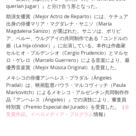
querían jugar）』と分け合う形となった。
助演女優賞（Mejor Actriz de Reparto）には、ケチュア
出身の俳優マリア・マグダレナ・サニソ（María
Magdalena Sanizo）が選ばれた。サニソは、ボリビ
ア、ペルー、ウルグアイの共同制作である『コンドルの
娘（La hija cóndor）』に出演している。本作は作曲家
セルヒオ・プルデンシオ（Cergio Prudencio）とマルセ
ロ・ゲレロ（Marcelo Guerrero）による音楽により、最
優秀音楽賞（Mejor Música Original）も受賞した。
メキシコの俳優アンヘレス・プラダル（Ángeles
Pradal）は、映画監督パウラ・マルコヴィッチ（Paula
Markovitch）によるメキシコ・アルゼンチン共同制作作
品『アンヘレス（Ángeles）』での演技により、審査員
特別賞（Premio Especial del Jurado）を受賞した。（
全
受賞作品
、
イベロメディア・プログラム
情報）