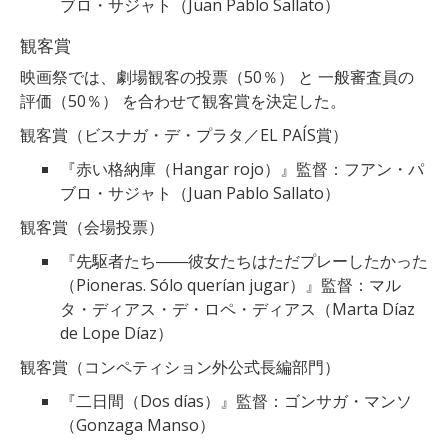
ブロ・サジャト（Juan Pablo Sallato）
観客賞
映画祭では、劇場観客の投票（50％） と 一般審査員の
評価（50％） を合わせて観客賞を決定した。
観客賞（ビスナガ・デ・プラタ／EL PAÍS賞）
『赤い格納庫（Hangar rojo）』監督：フアン・パ
ブロ・サジャト（Juan Pablo Sallato）
観客賞（会場投票）
『先駆者たち――彼女たちはただプレーしたかった
（Pioneras. Sólo querían jugar）』監督：マル
タ・ディアス・デ・ロペ・ディアス（Marta Díaz
de Lope Díaz）
観客賞（コンペティション外公式長編部門）
『二日間（Dos días）』監督：ゴンサガ・マンソ
（Gonzaga Manso）