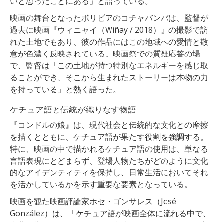
いと思ったことにある」と語っている。
映画の舞台となったボリビアのコチャバンバは、監督が
過去に映画『ウィニャイ（Wiñay / 2018）』の撮影で訪
れた土地でもあり、彼の作品にはこの地域への愛情と敬
意が色濃く反映されている。映画祭での質疑応答の場
で、監督は「この土地が持つ特別なエネルギーを感じ取
ることができ、そこから生まれたストーリーは本物の力
を持っている」と熱く語った。
ケチュア語と伝統が織りなす物語
『コンドルの娘』は、現代社会と伝統的な文化との摩擦
を描くとともに、ケチュア語が果たす役割を強調する。
特に、映画の中で描かれるケチュア語の使用は、単なる
言語表現にとどまらず、登場人物たちがどのように文化
的なアイデンティティを保持し、日常生活においてそれ
を活かしているかを示す重要な要素となっている。
映画を観た映画評論家ホセ・ゴンサレス（José
González）は、「ケチュア語が映画全体に流れる中で、