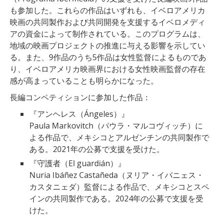
も参加した。これらの作品はいずれも、イベロアメリカ
映画の共同製作および共同開発を支援するイベロメディ
アの資金によって制作されている。このプログラムは、
地域の映画プロジェクトの推進に与える影響を示してい
る。また、9作品のうち5作品は女性監督によるものであ
り、イベロアメリカ映画界における女性映画監督の存在
感が高まっていることも明らかになった。
長編コンペティションに参加した作品：
『アンヘレス（Ángeles）』
Paula Markovitch（パウラ・マルコヴィッチ）に
よる作品で、メキシコとアルゼンチンの共同製作で
ある。2021年の公募で支援を受けた。
『守護者（El guardián）』
Nuria Ibáñez Castañeda（ヌリア・イバニェス・
カスタニェダ）監督による作品で、メキシコとスペ
インの共同製作である。2024年の公募で支援を受
けた。