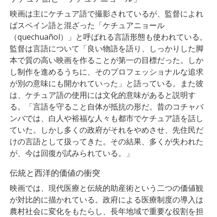
映画は主にケチュア語で撮影されているが、監督によれ
ばスペイン語と混ざった「ケチュアニョール
（quechuañol）」と呼ばれる言語形態も使われている。
監督は言語について
「良い物語を語り、しっかりした脚
本で質の高い映画を作ることが第一の目標だった。しか
し制作を進めるうちに、そのプロフェッショナルな追求
が別の意味にも開かれていった」と語っている。
また彼
は、ケチュア語の使用には文化的意味があると説明す
る。
「言語を守ること自体が抵抗の形だ。昔のコチャバ
ンバでは、白人や裕福な人々も都市でケチュア語を話し
ていた。しかし多くの政府がそれをやめさせ、先住民だ
けの言語として扱ってきた。その結果、多くが失われた
が、今は回復が試みられている。」
伝統と西洋的価値の衝突
映画では、現代医療と伝統的助産術という二つの価値観
が対比的に描かれている。政府による医療制度の導入は
農村社会に変化をもたらし、長年地域で重要な役割を担