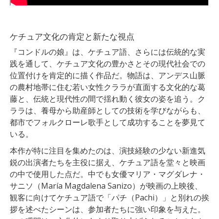
ケチュア文化の肯定と新たな視点
『コンドルの娘』は、ケチュア語、さらには伝統的な実
践を通して、ケチュア文化の豊かさとその現代社会での
位置付けを肯定的に描く作品だ。物語は、アンデス山脈
の農村地帯に住む若い女性クララが直面する文化的な葛
藤と、伝統と現代性の間で揺れ動く彼女の姿を追う。ク
ララは、養母から助産師としての技術を学びながらも、
都市でフォルクローレ歌手として成功することを夢見て
いる。
本作が特に注目を集めたのは、演技経験の少ない新進気
鋭の出演者たちを主役に据え、ケチュア語を堂々と映画
の中で使用した点だ。中でも女優マリア・マグダレナ・
サニソ（María Magdalena Sanizo）が映画の上映後、
観客に向けてケチュア語で「パチ（Pachi）」と別れの挨
拶を述べたシーンは、参加者たちに強い印象を与えた。