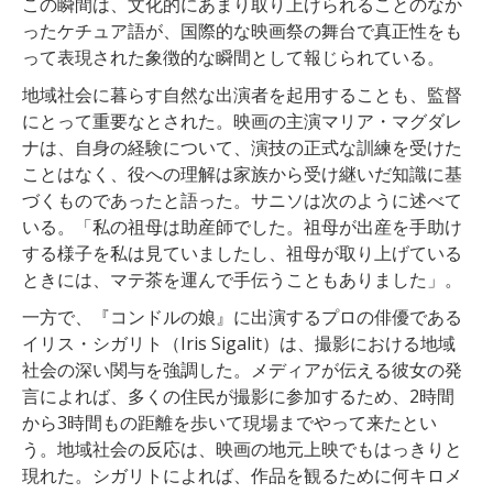
この瞬間は、文化的にあまり取り上げられることのなか
ったケチュア語が、国際的な映画祭の舞台で真正性をも
って表現された象徴的な瞬間として報じられている。
地域社会に暮らす自然な出演者を起用することも、監督
にとって重要なとされた。映画の主演マリア・マグダレ
ナは、自身の経験について、演技の正式な訓練を受けた
ことはなく、役への理解は家族から受け継いだ知識に基
づくものであったと語った。サニソは次のように述べて
いる。「私の祖母は助産師でした。祖母が出産を手助け
する様子を私は見ていましたし、祖母が取り上げている
ときには、マテ茶を運んで手伝うこともありました」。
一方で、『コンドルの娘』に出演するプロの俳優である
イリス・シガリト（Iris Sigalit）は、撮影における地域
社会の深い関与を強調した。メディアが伝える彼女の発
言によれば、多くの住民が撮影に参加するため、2時間
から3時間もの距離を歩いて現場までやって来たとい
う。地域社会の反応は、映画の地元上映でもはっきりと
現れた。シガリトによれば、作品を観るために何キロメ