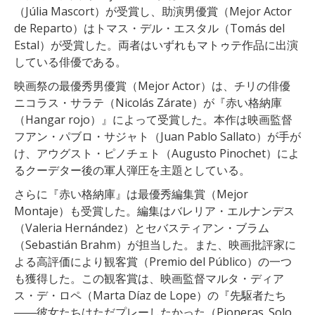
（Júlia Mascort）が受賞し、助演男優賞（Mejor Actor
de Reparto）はトマス・デル・エスタル（Tomás del
Estal）が受賞した。両者はいずれもマトゥテ作品に出演
している俳優である。
映画祭の最優秀男優賞（Mejor Actor）は、チリの俳優
ニコラス・サラテ（Nicolás Zárate）が『赤い格納庫
（Hangar rojo）』によって受賞した。本作は映画監督
フアン・パブロ・サジャト（Juan Pablo Sallato）が手が
け、アウグスト・ピノチェト（Augusto Pinochet）によ
るクーデター後の軍人弾圧を主題としている。
さらに『赤い格納庫』は最優秀編集賞（Mejor
Montaje）も受賞した。編集はバレリア・エルナンデス
（Valeria Hernández）とセバスティアン・ブラム
（Sebastián Brahm）が担当した。また、映画批評家に
よる高評価により観客賞（Premio del Público）の一つ
も獲得した。この観客賞は、映画監督マルタ・ディア
ス・デ・ロペ（Marta Díaz de Lope）の『先駆者たち
――彼女たちはただプレーしたかった（Pioneras. Solo