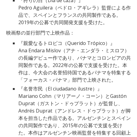
『狩りの日（Día de caza）』
Pedro Aguilera（ペドロ・アギレラ）監督による作
品で、スペインとフランスの共同製作である。
2019年の公募で共同開発支援を受けた。
映画祭の並行部門で上映作品：
『親愛なるトロピコ（Querido Trópico）』
Ana Endara Mislov（アナ・エンダラ・ミスロフ）
の長編デビュー作であり、パナマとコロンビアの共
同製作である。2022年の公募で支援を受けた。本
作は、今大会の名誉招待国であるパナマを特集する
「フォーカス・パナマ」部門で上映された。
『名誉市民（El ciudadano ilustre）』
Mariano Cohn（マリアーノ・コーン）とGastón
Duprat（ガストン・ドゥプラット）が監督し、
Andrés Duprat（アンドレス・ドゥプラット）が脚
本を担当した作品である。アルゼンチンとスペイン
の共同製作であり、2015年の公募で支援を受け
た。本作はアルゼンチン映画監督を特集する回顧上