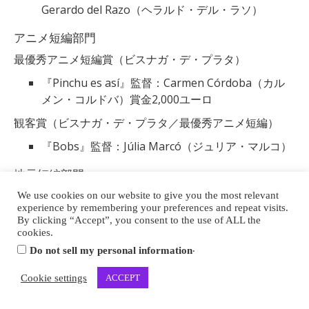
Gerardo del Razo（ヘラルド・デル・ラソ）
アニメ短編部門
最優秀アニメ短編賞（ビスナガ・デ・プラタ）
『Pinchu es así』監督：Carmen Córdoba（カル
メン・コルドバ）賞金2,000ユーロ
観客賞（ビスナガ・デ・プラタ／最優秀アニメ短編）
『Bobs』監督：Júlia Marcó（ジュリア・マルコ）
地元短編部門
最優秀短編賞（ビスナガ・デ・プラタ）
We use cookies on our website to give you the most relevant
experience by remembering your preferences and repeat visits.
『Las desqueridas』監督：Charlie García
By clicking “Accept”, you consent to the use of ALL the
cookies.
Villalba（チャーリー・ガルシア・ビジャルバ）、
.
Do not sell my personal information
Gonzalo Ruiz Esteban（ゴンサロ・ルイス・エス
テバン）
Cookie settings
ACCEPT
観客賞（ビスナガ・デ・プラタ／最優秀短編）