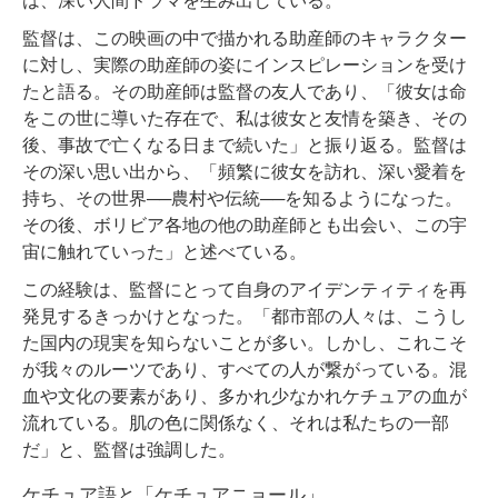
は、深い人間ドラマを生み出している。
監督は、この映画の中で描かれる助産師のキャラクター
に対し、実際の助産師の姿にインスピレーションを受け
たと語る。その助産師は監督の友人であり、「彼女は命
をこの世に導いた存在で、私は彼女と友情を築き、その
後、事故で亡くなる日まで続いた」と振り返る。監督は
その深い思い出から、「頻繁に彼女を訪れ、深い愛着を
持ち、その世界──農村や伝統──を知るようになった。
その後、ボリビア各地の他の助産師とも出会い、この宇
宙に触れていった」と述べている。
この経験は、監督にとって自身のアイデンティティを再
発見するきっかけとなった。「都市部の人々は、こうし
た国内の現実を知らないことが多い。しかし、これこそ
が我々のルーツであり、すべての人が繋がっている。混
血や文化の要素があり、多かれ少なかれケチュアの血が
流れている。肌の色に関係なく、それは私たちの一部
だ」と、監督は強調した。
ケチュア語と「ケチュアニョール」