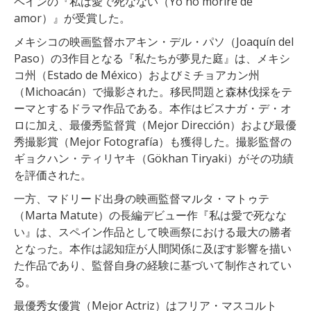
ペインの『私は愛で死なない（Yo no moriré de
amor）』が受賞した。
メキシコの映画監督ホアキン・デル・パソ（Joaquín del
Paso）の3作目となる『私たちが夢見た庭』は、メキシ
コ州（Estado de México）およびミチョアカン州
（Michoacán）で撮影された。移民問題と森林伐採をテ
ーマとするドラマ作品である。本作はビスナガ・デ・オ
ロに加え、最優秀監督賞（Mejor Dirección）および最優
秀撮影賞（Mejor Fotografía）も獲得した。撮影監督の
ギョクハン・ティリヤキ（Gökhan Tiryaki）がその功績
を評価された。
一方、マドリード出身の映画監督マルタ・マトゥテ
（Marta Matute）の長編デビュー作『私は愛で死なな
い』は、スペイン作品として映画祭における最大の勝者
となった。本作は認知症が人間関係に及ぼす影響を描い
た作品であり、監督自身の経験に基づいて制作されてい
る。
最優秀女優賞（Mejor Actriz）はフリア・マスコルト