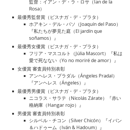
監督：イアン・デ・ラ・ロサ（Ian de la
Rosa）
最優秀監督賞（ビスナガ・デ・プラタ）
ホアキン・デル・パソ（Joaquín del Paso）
『私たちが夢見た庭（El jardín que
soñamos）』
最優秀女優賞（ビスナガ・デ・プラタ）
フリア・マスコルト（Júlia Mascort）『私は
愛で死なない（Yo no moriré de amor）』
女優賞 審査員特別表彰
アンヘレス・プラダル（Ángeles Pradal）
『アンヘレス（Ángeles）』
最優秀男優賞（ビスナガ・デ・プラタ）
ニコラス・サラテ（Nicolás Zárate）『赤い
格納庫（Hangar rojo）』
男優賞 審査員特別表彰
シルベル・チコン（Silver Chicón）『イバン
＆ハドゥーム（Iván & Hadoum）』