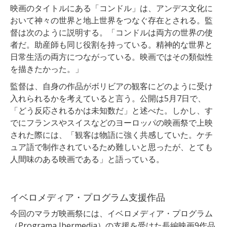
映画のタイトルにある「コンドル」は、アンデス文化に
おいて神々の世界と地上世界をつなぐ存在とされる。監
督は次のように説明する。
「コンドルは両方の世界の使
者だ。助産師も同じ役割を持っている。精神的な世界と
日常生活の両方につながっている。映画ではその類似性
を描きたかった。」
監督は、自身の作品がボリビアの観客にどのように受け
入れられるかを考えていると言う。公開は5月7日で、
「どう反応されるかは未知数だ」と述べた。しかし、す
でにフランスやスイスなどのヨーロッパの映画祭で上映
された際には、「観客は物語に強く共感していた。ケチ
ュア語で制作されているため難しいと思ったが、とても
人間味のある映画である」と語っている。
イベロメディア・プログラム支援作品
今回のマラガ映画祭には、イベロメディア・プログラム
（Programa Ibermedia）の支援を受けた長編映画9作品