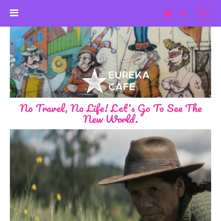
No Travel, No Life! Let's Go To See The
New World.