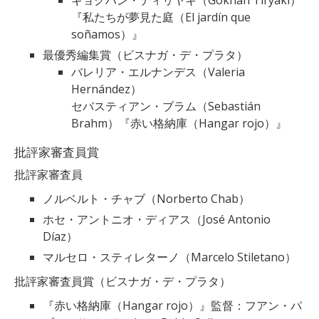
ギョクハン・ティリヤキ（Gökhan Tiryaki）
『私たちが夢見た庭（El jardín que
soñamos）』
最優秀編集賞（ビスナガ・デ・プラタ）
バレリア・エルナンデス（Valeria
Hernández）
セバスティアン・ブラム（Sebastián
Brahm）『赤い格納庫（Hangar rojo）』
批評家審査員賞
批評家審査員
ノルベルト・チャブ（Norberto Chab）
ホセ・アントニオ・ディアス（José Antonio
Díaz）
マルセロ・スティレターノ（Marcelo Stiletano）
批評家審査員賞（ビスナガ・デ・プラタ）
『赤い格納庫（Hangar rojo）』監督：フアン・パ