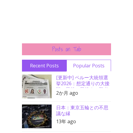
Posts on Tab
Recent Posts
Popular Posts
[更新中] ペルー大統領選
挙2026：想定通りの大接
戦、最後の最後まで勝者
2か月 ago
分からず
日本：東京五輪との不思
議な縁
13年 ago