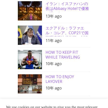
イラン：イスファハンの
夜はAbbasy Hotelで優雅
に過ごす
13年 ago
エクアドル：ラファエ
ル・コレア、COP21で国
際環境司法裁判所の創設
11年 ago
を要請
HOW TO KEEP FIT
WHILE TRAVELING
10年 ago
HOW TO ENJOY
LAYOVER
10年 ago
We use cookies on our website to give you the most relevant