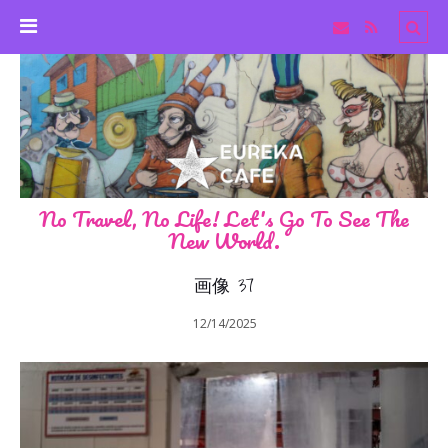
No Travel, No Life! Let's Go To See The
New World.
画像 37
12/14/2025