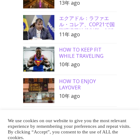
13年 ago
エクアドル：ラファエ
ル・コレア、COP21で国
際環境司法裁判所の創設
11年 ago
を要請
HOW TO KEEP FIT
WHILE TRAVELING
10年 ago
HOW TO ENJOY
LAYOVER
10年 ago
We use cookies on our website to give you the most relevant
Buy Me a Coffee
experience by remembering your preferences and repeat visits.
By clicking “Accept”, you consent to the use of ALL the
cookies.