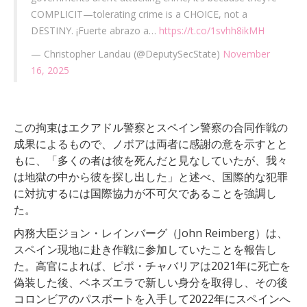
COMPLICIT—tolerating crime is a CHOICE, not a
DESTINY. ¡Fuerte abrazo a…
https://t.co/1svhh8ikMH
— Christopher Landau (@DeputySecState)
November
16, 2025
この拘束はエクアドル警察とスペイン警察の合同作戦の
成果によるもので、ノボアは両者に感謝の意を示すとと
もに、「多くの者は彼を死んだと見なしていたが、我々
は地獄の中から彼を探し出した」と述べ、国際的な犯罪
に対抗するには国際協力が不可欠であることを強調し
た。
内務大臣ジョン・レインバーグ（John Reimberg）は、
スペイン現地に赴き作戦に参加していたことを報告し
た。高官によれば、ピポ・チャバリアは2021年に死亡を
偽装した後、ベネズエラで新しい身分を取得し、その後
コロンビアのパスポートを入手して2022年にスペインへ