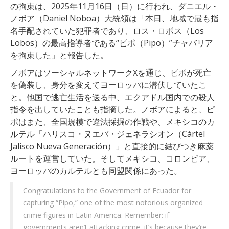
の拘束は、2025年11月16日（日）に行われ、ダニエル・
ノボア（Daniel Noboa）大統領は「本日、地域で最も指
名手配されていた犯罪者であり、ロス・ロボス（Los
Lobos）の最高指導者である“ピポ（Pipo）”チャバリア
を拘束した」と報告した。
ノボアはソーシャルネットワークXを通じ、ピポが死亡
を偽装し、身分を変えてヨーロッパに潜伏していたこ
と。他国で逃亡生活を送る中、エクアドル国内での殺人
指令を出していたことも指摘した。ノボアによると、ピ
ポはまた、全国規模で違法採掘の作戦や、メキシコのカ
ルテル「ハリスコ・ヌエバ・ジェネラシオン（Cártel
Jalisco Nueva Generación）」と直接的に結びつき麻薬
ルートを運営していた。そしてメキシコ、コロンビア、
ヨーロッパのカルテルとも同盟関係にあった。
Congratulations to the Government of Ecuador for
capturing “Pipo,” one of the most notorious organized
crime figures in Latin America. Remember: if
governments aren’t attacking crime, it’s because they’re