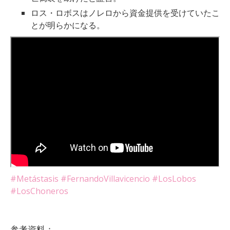
ロス・ロボスはノレロから資金提供を受けていたこ
とが明らかになる。
#Metástasis
#FernandoVillavicencio
#LosLobos
#LosChoneros
参考資料：