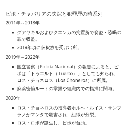
ピポ・チャバリアの失踪と犯罪歴の時系列
2011年～2018年
グアヤキルおよびクエンカの拘置所で窃盗・恐喝の
罪で収監。
2018年頃に仮釈放を受け出所。
2019年～2022年
国立警察（Policía Nacional）の報告によると、ピ
ポは「トゥエルト（Tuerto）」としても知られ、
ロス・チョネロス（Los Choneros）に所属。
麻薬密輸ルートの掌握や組織内での指揮に関与。
2020年
ロス・チョネロスの指導者ホルヘ・ルイス・サンブ
ラノがマンタで殺害され、組織が分裂。
ロス・ロボが誕生し、ピポが台頭。