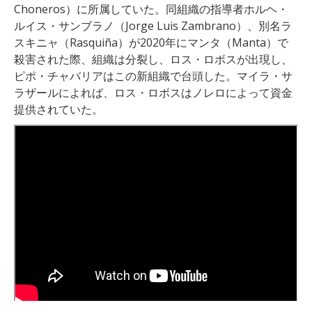
Choneros）に所属していた。同組織の指導者ホルヘ・
ルイス・サンブラノ（Jorge Luis Zambrano）、別名ラ
スキニャ（Rasquiña）が2020年にマンタ（Manta）で
殺害された際、組織は分裂し、ロス・ロボスが出現し、
ピポ・チャバリアはこの新組織で台頭した。マイラ・サ
ラザールによれば、ロス・ロボスはノレロによって資金
提供されていた。