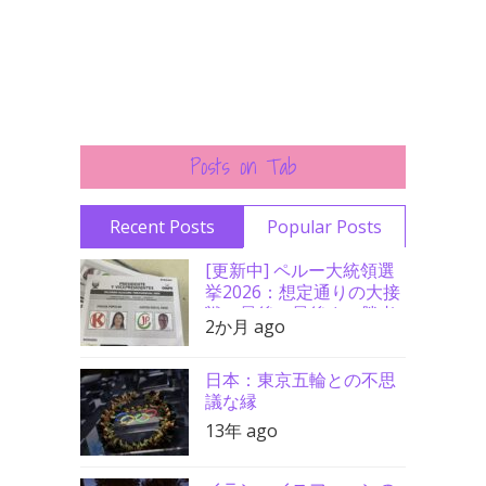
Posts on Tab
Recent Posts
Popular Posts
[更新中] ペルー大統領選
挙2026：想定通りの大接
戦、最後の最後まで勝者
2か月 ago
分からず
日本：東京五輪との不思
議な縁
13年 ago