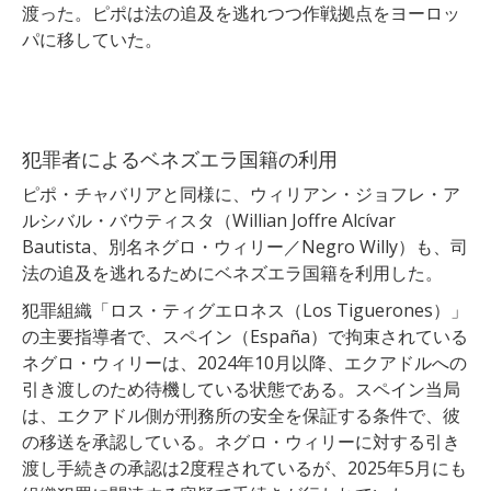
渡った。ピポは法の追及を逃れつつ作戦拠点をヨーロッ
パに移していた。
犯罪者によるベネズエラ国籍の利用
ピポ・チャバリアと同様に、ウィリアン・ジョフレ・ア
ルシバル・バウティスタ（Willian Joffre Alcívar
Bautista、別名ネグロ・ウィリー／Negro Willy）も、司
法の追及を逃れるためにベネズエラ国籍を利用した。
犯罪組織「ロス・ティグエロネス（Los Tiguerones）」
の主要指導者で、スペイン（España）で拘束されている
ネグロ・ウィリーは、2024年10月以降、エクアドルへの
引き渡しのため待機している状態である。スペイン当局
は、エクアドル側が刑務所の安全を保証する条件で、彼
の移送を承認している。ネグロ・ウィリーに対する引き
渡し手続きの承認は2度程されているが、2025年5月にも