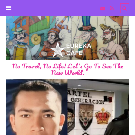
No Travel, No Life! Let's Go To See The
New World.