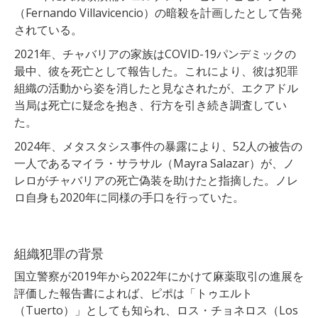
（Fernando Villavicencio）の暗殺を計画したとして告発
されている。
2021年、チャバリアの家族はCOVID-19パンデミックの
最中、彼を死亡として報告した。これにより、彼は犯罪
組織の活動から姿を消したと見なされたが、エクアドル
当局は死亡に疑念を抱き、行方を引き続き調査してい
た。
2024年、メタスタシス事件の暴露により、52人の被告の
一人であるマイラ・サラサル（Mayra Salazar）が、ノ
レロがチャバリアの死亡偽装を助けたと指摘した。ノレ
ロ自身も2020年に同様の手口を行っていた。
組織犯罪の背景
国立警察が2019年から2022年にかけて麻薬取引の進展を
評価した報告書によれば、ピポは「トゥエルト
（Tuerto）」としても知られ、ロス・チョネロス（Los