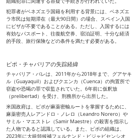
組織犯罪に関連する容疑で手続きが行われていた。
犯罪者がベネズエラ国籍を利用する背景には、ベネズエ
ラ市民は短期滞在（最大90日間）の場合、スペイン入国
にビザが不要であることがある。ただし、入国するには
有効なパスポート、往復航空券、宿泊証明、十分な経済
的手段、旅行保険などの条件を満たす必要がある。
ピポ・チャバリアの失踪経緯
チャバリア・バレは、2011年から2018年まで、グアヤキ
ル（Guayaquil）およびクエンカ（Cuenca）の拘置所で
窃盗や恐喝の罪で収監されていた。6年前に仮釈放
（prelibertad）を受け、刑務所から出所した。
米国政府は、ピポが麻薬密輸ルートを掌握するために、
麻薬密売人レアンドロ・ノレロ（Leandro Norero）や
サミル・マエストレ（Samir Maestre）の殺害を指示し
た人物であると認識している。また、ピポの組織は、
2023年に大統領候補フェルナンド・ビジャビセンシオ