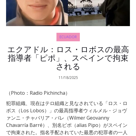
ECUADOR
エクアドル：ロス・ロボスの最高
指導者「ピポ」、スペインで拘束
される
11/18/2025
（Photo：Radio Pichincha）
犯罪組織、現在はテロ組織と見なされている「ロス・ロ
ボス（Los Lobos）」の最高指導者ウィルメル・ジョヴ
ァンニ・チャバリア・バレ（Wilmer Geovanny
Chavarría Barré）、別名ピポ（alias Pipo）がスペイン
で拘束された。指名手配されていた最悪の犯罪者の一人