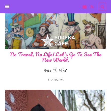
No Travel, No Life! Let's Go To See The
New World.
Obra “El Niño”
10/13/2025