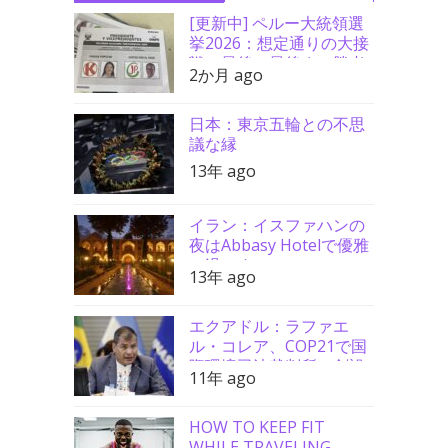
[更新中] ペルー大統領選
挙2026：想定通りの大接
戦、最後の最後まで勝者
2か月 ago
分からず
日本：東京五輪との不思
議な縁
13年 ago
イラン：イスファハンの
夜はAbbasy Hotelで優雅
に過ごす
13年 ago
エクアドル：ラファエ
ル・コレア、COP21で国
際環境司法裁判所の創設
11年 ago
を要請
HOW TO KEEP FIT
WHILE TRAVELING