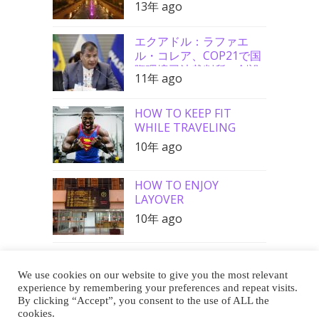
13年 ago
エクアドル：ラファエ
ル・コレア、COP21で国
際環境司法裁判所の創設
11年 ago
を要請
HOW TO KEEP FIT
WHILE TRAVELING
10年 ago
HOW TO ENJOY
LAYOVER
10年 ago
We use cookies on our website to give you the most relevant
Buy Me a Coffee
experience by remembering your preferences and repeat visits.
By clicking “Accept”, you consent to the use of ALL the
cookies.