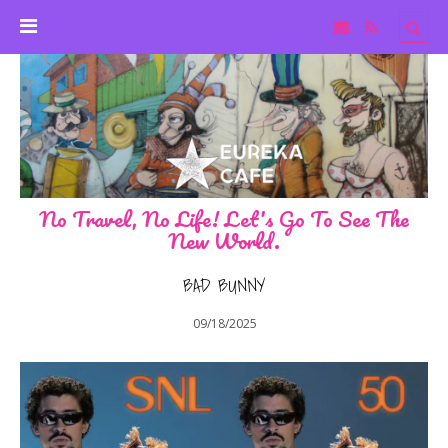
No Travel, No Life! Let's Go To See The
New World.
BAD BUNNY
09/18/2025