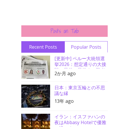
Posts on Tab
Recent Posts
Popular Posts
[更新中] ペルー大統領選
挙2026：想定通りの大接
戦、最後の最後まで勝者
2か月 ago
分からず
日本：東京五輪との不思
議な縁
13年 ago
イラン：イスファハンの
夜はAbbasy Hotelで優雅
に過ごす