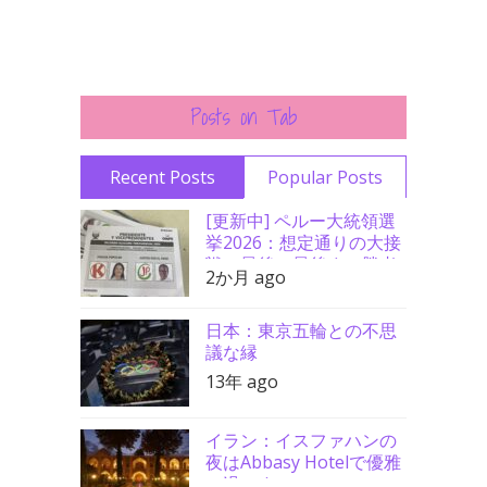
Posts on Tab
Recent Posts
Popular Posts
[更新中] ペルー大統領選
挙2026：想定通りの大接
戦、最後の最後まで勝者
2か月 ago
分からず
日本：東京五輪との不思
議な縁
13年 ago
イラン：イスファハンの
夜はAbbasy Hotelで優雅
に過ごす