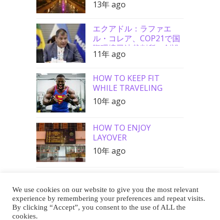
13年 ago
エクアドル：ラファエ
ル・コレア、COP21で国
際環境司法裁判所の創設
11年 ago
を要請
HOW TO KEEP FIT
WHILE TRAVELING
10年 ago
HOW TO ENJOY
LAYOVER
10年 ago
We use cookies on our website to give you the most relevant
Buy Me a Coffee
experience by remembering your preferences and repeat visits.
By clicking “Accept”, you consent to the use of ALL the
cookies.