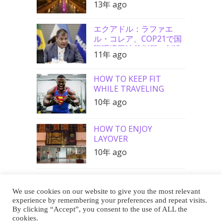
13年 ago
エクアドル：ラファエ
ル・コレア、COP21で国
際環境司法裁判所の創設
11年 ago
を要請
HOW TO KEEP FIT
WHILE TRAVELING
10年 ago
HOW TO ENJOY
LAYOVER
10年 ago
We use cookies on our website to give you the most relevant
Buy Me a Coffee
experience by remembering your preferences and repeat visits.
By clicking “Accept”, you consent to the use of ALL the
cookies.