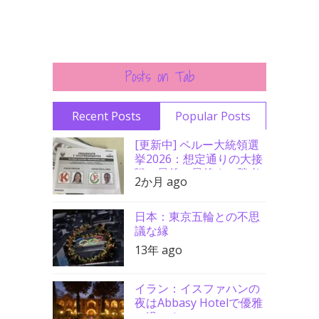
Posts on Tab
Recent Posts
Popular Posts
[更新中] ペルー大統領選
挙2026：想定通りの大接
戦、最後の最後まで勝者
2か月 ago
分からず
日本：東京五輪との不思
議な縁
13年 ago
イラン：イスファハンの
夜はAbbasy Hotelで優雅
に過ごす