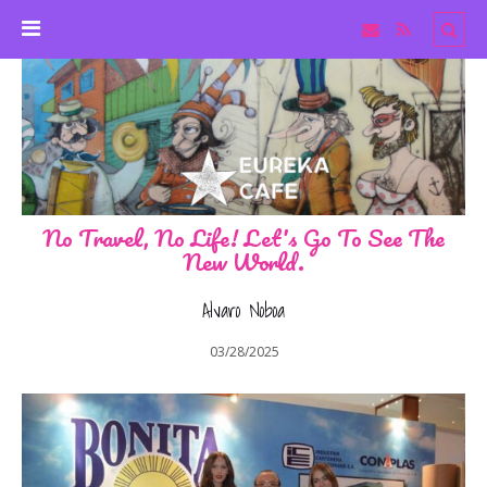
No Travel, No Life! Let's Go To See The
New World.
Alvaro Noboa
03/28/2025