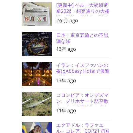
[更新中] ペルー大統領選
挙2026：想定通りの大接
戦、最後の最後まで勝者
2か月 ago
分からず
日本：東京五輪との不思
議な縁
13年 ago
イラン：イスファハンの
夜はAbbasy Hotelで優雅
に過ごす
13年 ago
コロンビア：オンブズマ
ン、グリホサート航空散
布による被害報告と停止
11年 ago
要請支持
エクアドル：ラファエ
ル・コレア、COP21で国