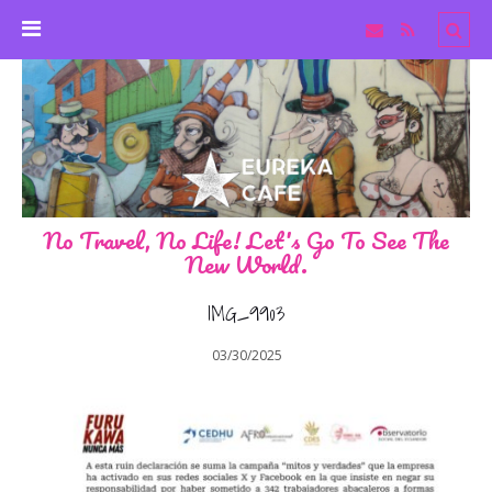
No Travel, No Life! Let's Go To See The
New World.
IMG_9903
03/30/2025