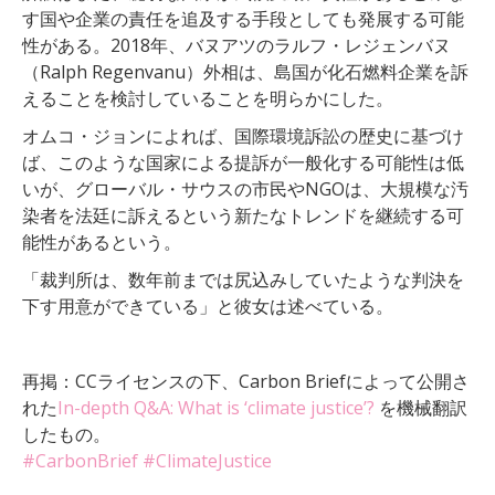
す国や企業の責任を追及する手段としても発展する可能
性がある。2018年、バヌアツのラルフ・レジェンバヌ
（Ralph Regenvanu）外相は、島国が化石燃料企業を訴
えることを検討していることを明らかにした。
オムコ・ジョンによれば、国際環境訴訟の歴史に基づけ
ば、このような国家による提訴が一般化する可能性は低
いが、グローバル・サウスの市民やNGOは、大規模な汚
染者を法廷に訴えるという新たなトレンドを継続する可
能性があるという。
「裁判所は、数年前までは尻込みしていたような判決を
下す用意ができている」と彼女は述べている。
再掲：CCライセンスの下、Carbon Briefによって公開さ
れた
In-depth Q&A: What is ‘climate justice’?
を機械翻訳
したもの。
#CarbonBrief
#ClimateJustice