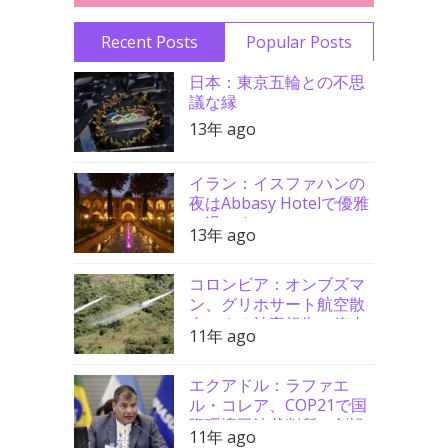
Recent Posts
Popular Posts
日本：東京五輪との不思
議な縁
13年 ago
イラン：イスファハンの
夜はAbbasy Hotelで優雅
に過ごす
13年 ago
コロンビア：オンブズマ
ン、グリホサート航空散
布による被害報告と停止
11年 ago
要請支持
エクアドル：ラファエ
ル・コレア、COP21で国
際環境司法裁判所の創設
11年 ago
を要請