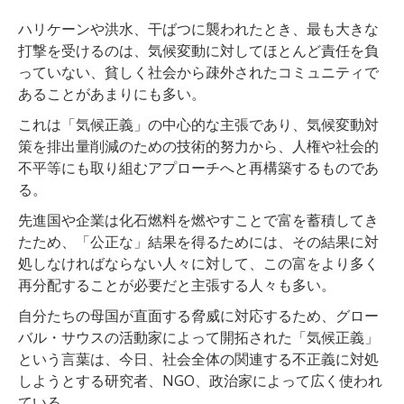
ハリケーンや洪水、干ばつに襲われたとき、最も大きな
打撃を受けるのは、気候変動に対してほとんど責任を負
っていない、貧しく社会から疎外されたコミュニティで
あることがあまりにも多い。
これは「気候正義」の中心的な主張であり、気候変動対
策を排出量削減のための技術的努力から、人権や社会的
不平等にも取り組むアプローチへと再構築するものであ
る。
先進国や企業は化石燃料を燃やすことで富を蓄積してき
たため、「公正な」結果を得るためには、その結果に対
処しなければならない人々に対して、この富をより多く
再分配することが必要だと主張する人々も多い。
自分たちの母国が直面する脅威に対応するため、グロー
バル・サウスの活動家によって開拓された「気候正義」
という言葉は、今日、社会全体の関連する不正義に対処
しようとする研究者、NGO、政治家によって広く使われ
ている。