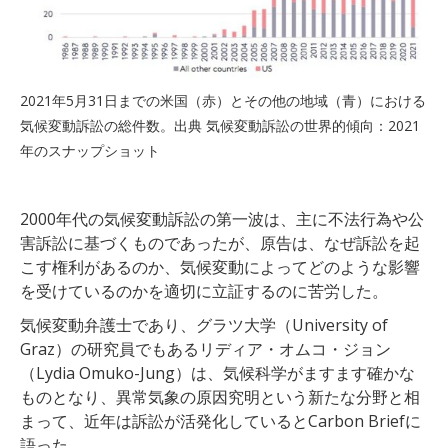
2021年5月31日までの米国（赤）とその他の地域（青）における
気候変動訴訟の総件数。出典 気候変動訴訟の世界的傾向：2021
年のスナップショット
2000年代の気候変動訴訟の第一波は、主に不法行為や公
害訴訟に基づくものであったが、原告は、なぜ訴訟を起
こす権利があるのか、気候変動によってどのような影響
を受けているのかを適切に立証するのに苦労した。
気候変動弁護士であり、グラツ大学（University of
Graz）の研究員でもあるリディア・オムコ・ジョン
（Lydia Omuko-Jung）は、気候科学がますます確かな
ものとなり、異常気象の原因究明という新たな分野と相
まって、近年は訴訟が活発化しているとCarbon Briefに
語った。