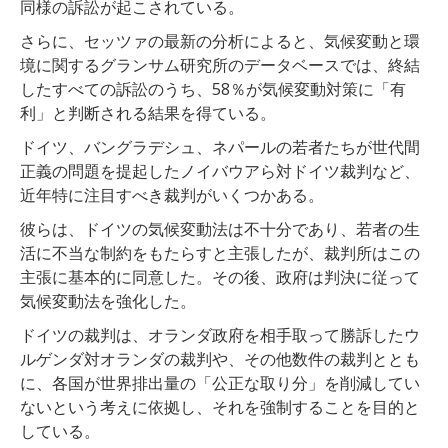
同様の訴訟が起こされている。
さらに、セッツァの最新の分析によると、気候変動と環
境に関するグランサム研究所のデータベースでは、終結
したすべての訴訟のうち、58％が気候変動対策に「有
利」と判断される結果を得ている。
ドイツ、バングラデシュ、ネパールの若者たちが世代間
正義の問題を提起したノイバウアら対ドイツ裁判など、
近年特に注目すべき裁判がいくつかある。
彼らは、ドイツの気候変動法は不十分であり、若者の生
活に不当な制約をもたらすと主張したが、裁判所はこの
主張に基本的に同意した。その後、政府は判決に従って
気候変動法を強化した。
ドイツの裁判は、オランダ政府を相手取って勝訴したウ
ルゲンダ対オランダの裁判や、その他数件の裁判ととも
に、各国が世界排出量の「公正な取り分」を削減してい
ないという考えに依拠し、それを強制することを目的と
している。