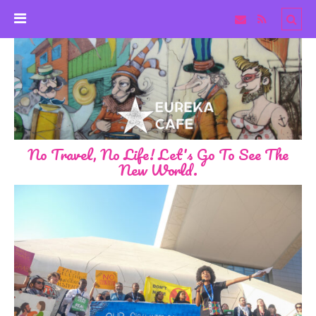
No Travel, No Life! Let's Go To See The
New World.