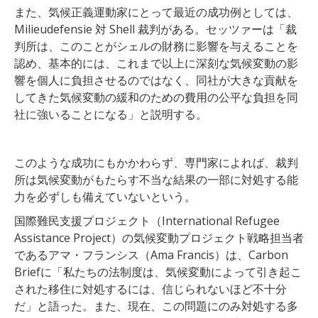
また、気候正義運動家にとって最近の成功例としては、
Milieudefensie 対 Shell 裁判がある。セッツァーは「裁
判所は、このことがシェルの財務に影響を与えることを
認め、基本的には、これまで以上に深刻な気候変動の影
響を個人に負担させるのではなく、同社が大きな貢献を
してきた気候変動の緩和のための費用の公平な負担を同
社に強いることになる」と説明する。
このような成功にもかかわらず、専門家によれば、裁判
所は気候変動がもたらす不当な結果の一部に対処する能
力を必ずしも備えていないという。
国際難民支援プロジェクト（International Refugee
Assistance Project）の気候変動プロジェクト戦略担当者
であるアマ・フランシス（Ama Francis）は、Carbon
Briefに「私たちの法制度は、気候変動によって引き起こ
された移住に対処するには、信じられないほど不十分
だ」と語った。また、現在、この問題にのみ対処する多