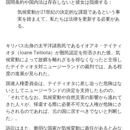
国間条約や国内法は存在しないと彼女は指摘する：
気候変動が21世紀の決定的な課題であるという事
実を踏まえて、私たちは法律を更新する必要があ
る。
キリバス出身の太平洋諸島民であるイオアネ・テイティ
オタ（Ioane Teitiota）が難民認定を拒否された後、気
候変動によって故郷を離れざるを得なくなったと主張し
たテイティオタ対ニュージーランドの裁判では、ある程
度の進展が見られた。
国連人権委員会は、テイティオタに差し迫った危険はな
いとしてニュージーランドの決定を支持したものの、
「それでもなお、気候変動や自然災害の影響から逃れて
きた人々が、帰還する際に必要不可欠な人権が危険にさ
らされるのであれば、元の国に戻すべきでないと判断し
た」。
訴訟はまた、脆弱な国家が気候変動に責任があるとみな