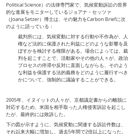
Political Science）の法律専門家で、気候変動訴訟の世界
的な進展をモニターしているジョアナ・セッツァ
（Joana Setzer）博士は、その魅力をCarbon Briefに次
のように語っている：
裁判所には、気候変動に対する行動や不作為が、人
権など法的に保護された利益にどのような影響を及
ぼすかを検討する権限がある。場合によっては、裁
判を起こすことで、活動家やその他の人々が、政治
プロセスの停滞や反対に直面しながらも、そのよう
な利益を保護する法的義務をどのように履行すべき
かについて、強制的に議論することができる。
2005年、イヌイットの人々が、京都議定書からの離脱に
対応するため、米国を相手取った人権侵害訴訟を起こし
たが、最終的には敗訴した。
下の図が示すように、気候変動に関連する訴訟件数は、
それ以来大幅に増加し、過去5年間で2倍以上になった。