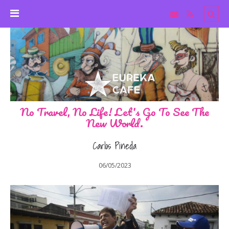
No Travel, No Life! Let's Go To See The
New World.
Carlos Pineda
06/05/2023