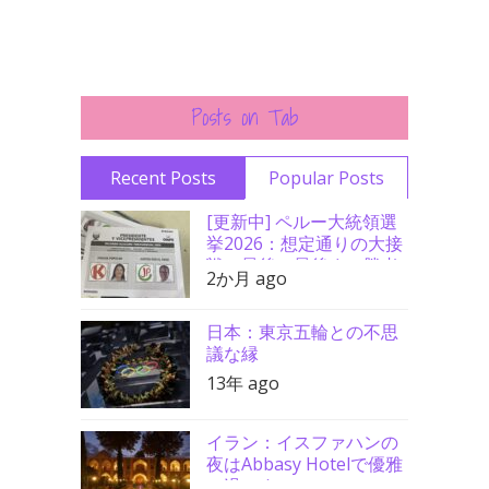
Posts on Tab
Recent Posts
Popular Posts
[更新中] ペルー大統領選
挙2026：想定通りの大接
戦、最後の最後まで勝者
2か月 ago
分からず
日本：東京五輪との不思
議な縁
13年 ago
イラン：イスファハンの
夜はAbbasy Hotelで優雅
に過ごす