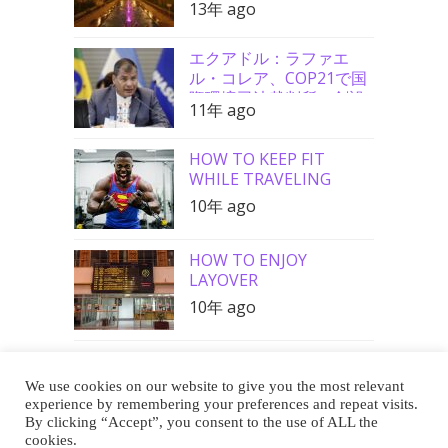
13年 ago
エクアドル：ラファエ
ル・コレア、COP21で国
際環境司法裁判所の創設
11年 ago
を要請
HOW TO KEEP FIT
WHILE TRAVELING
10年 ago
HOW TO ENJOY
LAYOVER
10年 ago
We use cookies on our website to give you the most relevant
Buy Me a Coffee
experience by remembering your preferences and repeat visits.
By clicking “Accept”, you consent to the use of ALL the
cookies.