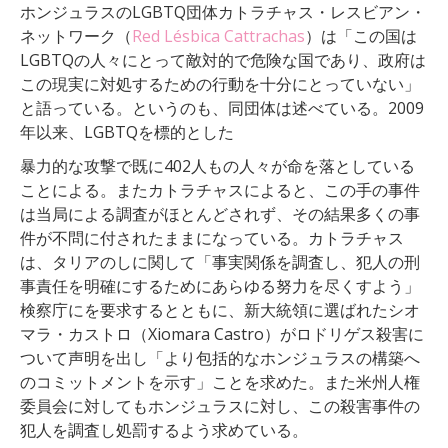
ホンジュラスのLGBTQ団体カトラチャス・レスビアン・
ネットワーク（
Red Lésbica Cattrachas
）は「この国は
LGBTQの人々にとって敵対的で危険な国であり、政府は
この現実に対処するための行動を十分にとっていない」
と語っている。というのも、同団体は述べている。2009
年以来、LGBTQを標的とした
暴力的な攻撃で既に402人もの人々が命を落としている
ことによる。またカトラチャスによると、この手の事件
は当局による調査がほとんどされず、その結果多くの事
件が不問に付されたままになっている。カトラチャス
は、タリアのしに関して「事実関係を調査し、犯人の刑
事責任を明確にするためにあらゆる努力を尽くすよう」
検察庁にを要求するとともに、新大統領に選ばれたシオ
マラ・カストロ（Xiomara Castro）がロドリゲス殺害に
ついて声明を出し「より包括的なホンジュラスの構築へ
のコミットメントを示す」ことを求めた。また米州人権
委員会に対してもホンジュラスに対し、この殺害事件の
犯人を調査し処罰するよう求めている。