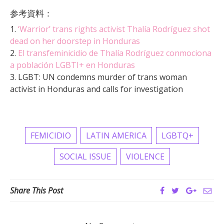
参考資料：
1.
‘Warrior’ trans rights activist Thalía Rodríguez shot
dead on her doorstep in Honduras
2.
El transfeminicidio de Thalía Rodríguez conmociona
a población LGBTI+ en Honduras
3. LGBT: UN condemns murder of trans woman
activist in Honduras and calls for investigation
FEMICIDIO
LATIN AMERICA
LGBTQ+
SOCIAL ISSUE
VIOLENCE
Share This Post