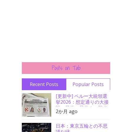
Posts on Tab
Recent Posts
Popular Posts
[更新中] ペルー大統領選
挙2026：想定通りの大接
戦、最後の最後まで勝者
2か月 ago
分からず
日本：東京五輪との不思
議な縁