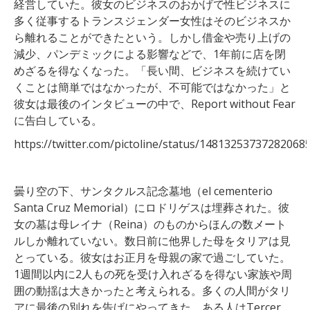
経営していた。彼女のビジネスのおかげで性ビジネスに
多く従事するトランスジェンダー女性はそのビジネスか
ら離れることができたという。しかし借金や売り上げの
減少、パンデミックによる影響などで、1年前に店を閉
めざるを得なくなった。「長い間、ビジネスを続けてい
くことは簡単ではなかったが、不可能ではなかった」と
彼女は最後のインタビューの中で、Report without Fear
に告白している。
https://twitter.com/pictoline/status/14813253737282068
曇り空の下、サンタクルス記念墓地（el cementerio
Santa Cruz Memorial）にロドリゲスは埋葬された。彼
女の墓は母レイナ（Reina）のものからほんの数メート
ルしか離れていない。数日前に他界した母をタリアは見
とっている。彼女はお正月を母親の家で過ごしていた。
1週間以内に2人もの死を受け入れざるを得ない家族や周
囲の動揺は大きかったと考えられる。多くの人間がタリ
アに最後の別れを告げにやってきた。ある人はTercer