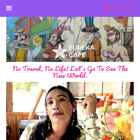
No Travel, No Life! Let's Go To See The
New World.