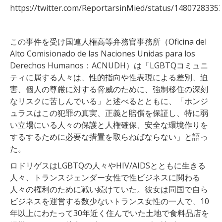
https://twitter.com/ReportarsinMied/status/148072833
この事件を受け国連人権高等弁務官事務所（Oficina del
Alto Comisionado de las Naciones Unidas para los
Derechos Humanos：ACNUDH）は「LGBTQコミュニ
ティに属する人々は、性的指向や性表現による差別、迫
害、個人の尊厳に対する脅威のために、強制移住の深刻
なリスクに苦しんでいる」と述べるとともに、「ホンジ
ュラスはこの犯罪の真実、正義と賠償を保証し、特に弱
い立場にいる人々の保護と人権確保、安全な環境作りを
するするために必要な措置を取らねばならない」と語っ
た。
ロドリゲスはLGBTQの人々やHIV/AIDSとともに生きる
人々、トランスジェンダー女性で性ビジネスに関わる
人々の権利のために戦い続けていた。彼女は同国で自ら
ビジネスを運営する数少ないトランス女性の一人で、10
年以上にわたって30年近く住んでいた土地で食料品店を