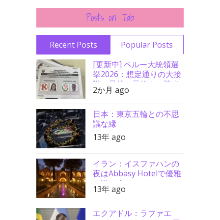
Posts on Tab
Recent Posts
Popular Posts
[更新中] ペルー大統領選
挙2026：想定通りの大接
戦、最後の最後まで勝者
2か月 ago
分からず
日本：東京五輪との不思
議な縁
13年 ago
イラン：イスファハンの
夜はAbbasy Hotelで優雅
に過ごす
13年 ago
エクアドル：ラファエ