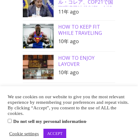
ル・コレア、COP21で国
際環境司法裁判所の創設
11年 ago
を要請
HOW TO KEEP FIT
WHILE TRAVELING
10年 ago
HOW TO ENJOY
LAYOVER
10年 ago
We use cookies on our website to give you the most relevant
Buy Me a Coffee
experience by remembering your preferences and repeat visits.
By clicking “Accept”, you consent to the use of ALL the
cookies.
.
Do not sell my personal information
Copyright 2013-2026 EUREKA CAFE
Cookie settings
ACCEPT