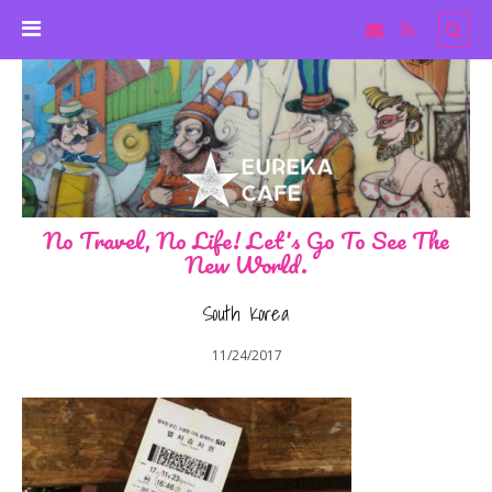
No Travel, No Life! Let's Go To See The
New World.
South Korea
11/24/2017