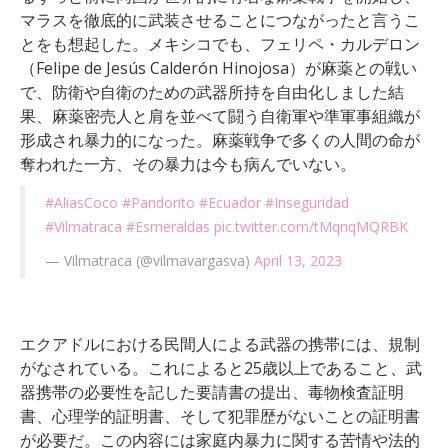
マラスを徹底的に武装させることにつながったと言うこ
とをも想起した。メキシコでも、フェリペ・カルデロン
（Felipe de Jesús Calderón Hinojosa）が麻薬との戦い
で、防衛や自衛のための武器所持を自由化しました結
果、麻薬密売人と肩を並べて闘う自衛軍や準軍事組織が
形成され暴力的になった。麻薬戦争で多くの人間の命が
奪われた一方、その暴力は今も病んでいない。
#AliasCoco
#Pandorito
#Ecuador
#Inseguridad
#Vilmatraca
#Esmeraldas
pic.twitter.com/tMqnqMQRBK
— Vilmatraca (@vilmavargasva)
April 13, 2023
エクアドルにおける民間人による武器の携帯には、規制
がなされている。これによると25歳以上であること、武
器携帯の必要性を記した要請書の提出、毒物検査証明
書、心理学的証明書、そして犯罪歴がないことの証明書
が必要だ。この内容には家庭内暴力に関する苦情や法的