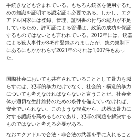
手続きなども含まれている。もちろん銃器を使用するた
めの知識を証明する認定証も必要である。しかし、エク
アドル国家には登録、管理、証明書の付与の能力が不足
しているため、許可証による管理は、政策の成功を保証
するものではないとも言われている。
2012
年
に
は
、
銃器
による
殺人
事件
が
845
件
登録
さ
れ
ま
したが、銃の
規制下
に
ある
にもかかわらず2021年のそれは
1,007
件
も
あっ
た
。
国際社会においても共有されていることとして暴力を減
らすには、犯罪的暴力だけでなく、社会的・構造的暴力
についても考えなければならないと言うことだ。社会全
体が適切な生計維持のための条件を備えていなければ、
安全でいられない。このような観点から、武器は暴力に
対する認識を高めるものであり、犯罪の問題を解決する
ものではないと考える必要がある。
なおエクアドルで合法・非合法の武器を手に入れること