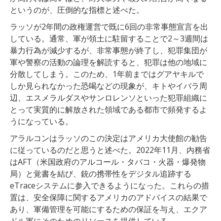
というのが、圧倒的な指標と述べた。
ラッソが
2
年間
の
政権
運営
で既に6回の
非常
事態
宣言を出
している
。
通常
、
軍
が
領土
に
駐留
する
こと
で
2
～
3
週間
は
暴力
行為
が
減少
する
が
、
非常
事態
が
終了
し
、
犯罪
集団
が
軍
や
警察
の
活動
の
論理
を
解読
すると
、
犯罪
は
他の
地域
に
分散
し
て
しまう
。
この
ため
、
1
年前
まで
は
グアヤキル
で
しか
見
ら
れ
なか
っ
た
恐喝
など
の
現象
が
、
キト
や
イバラ
周
辺
、
エスメラルダス
や
サン
ロレンソ
といった
犯罪
組織
に
とって
実質
的
に
解放
さ
れ
た
領域
で
ある
都市
で
頻発
する
よ
う
に
な
って
いる
。
アラルコンは
ラッソのこの決定は
アメリカ
大使館
の
勧告
に従って
いる
の
だ
と
思うと述べた。
2022
年
11
月
、
内務
省
は
AFT
（
米国
政府
の
アルコール
・
タバコ
・
火器
・
爆発
物
局
）
と
覚書
を
結び
、
銃
の
携帯
性
を
デジタル
追跡
する
eTrace
システム
に
参入
できる
よう
に
な
っ
た
。
これらの
措
置
は
、
安全
保障
に関する
アメリカ
の
アドバイス
の
結果
で
あり
、
軍備
管理
を
可能
に
する
ため
の
保証
を
与
え
、
エクア
ドル
軍
に
そのため
の
リソース
を
提供
し
て
いる
。