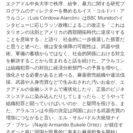
エクアドル中央大学で秩序、紛争、暴力に関する研究プ
ログラムのディレクターを務めるルイス・コルドバ・ア
ラルコン（Luis Córdova-Alarcón）はBBC Mundoのイ
ンタビューに応じラッソ政権によるこの改正を「これは
タリオンの法則とアメリカの西部開拓時代に逆戻りする
ことを意味する」と語り、社会的に一歩後退した措置だ
と思うと述べた。彼は安全保障の可能性は、武器や技
術、軍備の蓄積からではなく、社会的関係における対立
を解決することから生まれると話を続けた。アラルコン
は組織犯罪への対抗に経済分析部門への予算を増やし、
強化させる必要があると述べる。麻薬密売組織や違法伐
採、武器や人身売買などで生み出された汚いお金が、エ
クアドルの金融システムで液状化したり、正規のビジネ
スシステムに染み込んだりしてしまったら、どうやって
組織犯罪と闘っていけばいいのか、と疑問を投げる。ま
た、アラルコンは今回の決定は同国における武器売買の
増加につながると言い、エル・サルバドル大統領ナイ
ブ・ブケレ（Nayib Armando Bukele Ortez）が就任す
るずっと前に同国が世界的に有名な麻薬戦争を開始し、