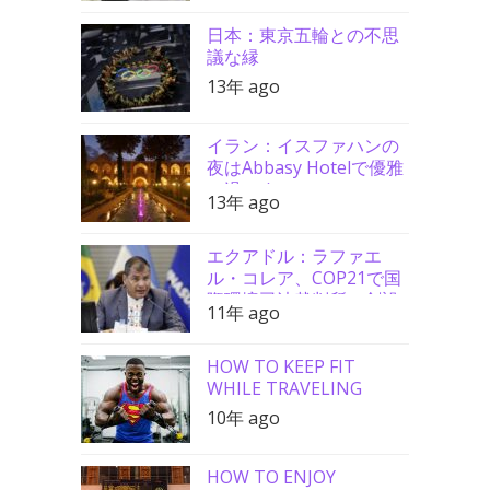
日本：東京五輪との不思
議な縁
13年 ago
イラン：イスファハンの
夜はAbbasy Hotelで優雅
に過ごす
13年 ago
エクアドル：ラファエ
ル・コレア、COP21で国
際環境司法裁判所の創設
11年 ago
を要請
HOW TO KEEP FIT
WHILE TRAVELING
10年 ago
HOW TO ENJOY