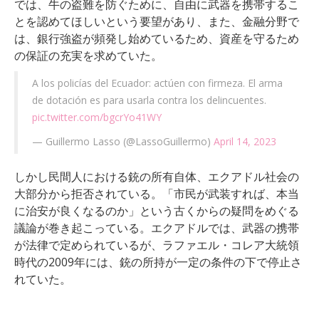
では、牛の盗難を防ぐために、自由に武器を携帯するこ
とを認めてほしいという要望があり、また、金融分野で
は、銀行強盗が頻発し始めているため、資産を守るため
の保証の充実を求めていた。
A los policías del Ecuador: actúen con firmeza. El arma
de dotación es para usarla contra los delincuentes.
pic.twitter.com/bgcrYo41WY
— Guillermo Lasso (@LassoGuillermo)
April 14, 2023
しかし民間人における銃の所有自体、エクアドル社会の
大部分から拒否されている。「市民が武装すれば、本当
に治安が良くなるのか」という古くからの疑問をめぐる
議論が巻き起こっている。エクアドルでは、武器の携帯
が法律で定められているが、ラファエル・コレア大統領
時代の2009年には、銃の所持が一定の条件の下で停止さ
れていた。