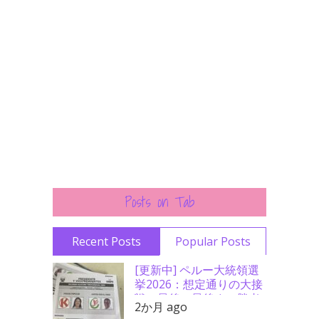
Posts on Tab
Recent Posts
Popular Posts
[更新中] ペルー大統領選
挙2026：想定通りの大接
戦、最後の最後まで勝者
2か月 ago
分からず