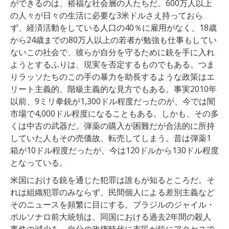
ができるのは、裕福な社会層の人たちだ。600万人以上
の人々が日々の生活に必要な3米ドルさえ持っておら
ず、経済活動をしている人口の40％に雇用がなく、18歳
から24歳までの80万人以上の若者が勉強も仕事もしてい
ないこの社会で、彼らが自分を守るために銃を手に入れ
ようとするふりは、現実を否定するものでもある。つま
りラッソたちのこの手の暴力を助長するような政策はエ
リート主義的、階級主義的な見方でもある。事実
2010
年
以前
、
9
ミリ
拳銃
が
1,300
ドル
程度
だ
っ
た
の
が
、
今
では
闇
市場
で
4,000
ドル
程度
に
なる
こと
も
ある
。
しかも
、
その
多
く
は
中古
の
武器だ
。
弾薬
の
購入
が
困難だが
合法
的
に
所持
し
てい
た
人もその売価故、転売してしまう。
昔
は
弾薬
1
箱
が
10
ドル
程度
だ
っ
た
が
、
今
は
120
ドル
から
130
ドル
程度
と
な
っている
。
米国における銃を通じた犯罪は誰もが知るところだ。そ
れは組織犯罪のみならず、民間個人による差別主義など
そのニュースを頻繁に目にする。
ブラジル
の
ジャイル
・
ボルソナロ
前
大統領
は
、
同国
における
過去
2
年間
の
殺人
事件
の
減少
を
、
自分
の
政権
時代
に
市民
が
銃
に
アクセス
で