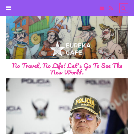
No Travel, No Life! Let's Go To See The
New World.