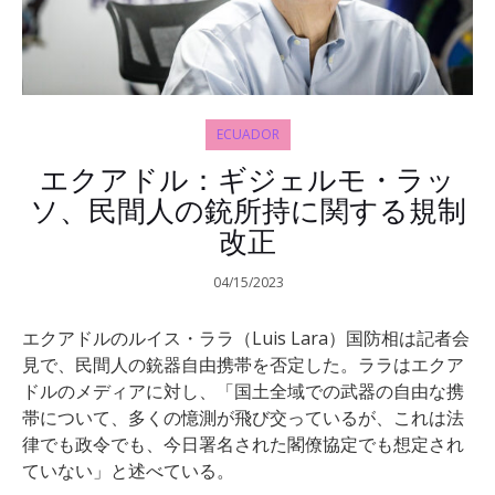
ECUADOR
エクアドル：ギジェルモ・ラッ
ソ、民間人の銃所持に関する規制
改正
04/15/2023
エクアドルのルイス・ララ（Luis Lara）国防相は記者会
見で、民間人の銃器自由携帯を否定した。ララはエクア
ドルのメディアに対し、「国土全域での武器の自由な携
帯について、多くの憶測が飛び交っているが、これは法
律でも政令でも、今日署名された閣僚協定でも想定され
ていない」と述べている。