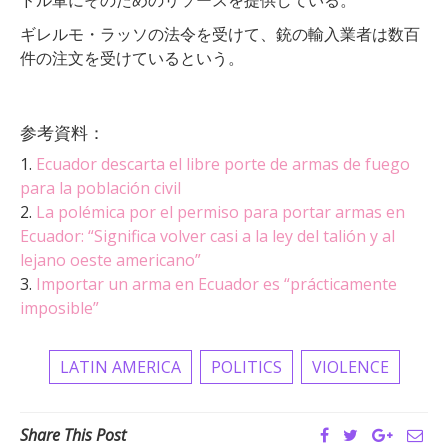
ギレルモ
・
ラッソ
の
法令
を
受け
て
、
銃
の
輸入
業者
は
数百
件
の
注文
を
受け
て
いるという。
参考資料：
1.
Ecuador descarta el libre porte de armas de fuego
para la población civil
2.
La polémica por el permiso para portar armas en
Ecuador: “Significa volver casi a la ley del talión y al
lejano oeste americano”
3.
Importar un arma en Ecuador es “prácticamente
imposible”
LATIN AMERICA
POLITICS
VIOLENCE
Share This Post