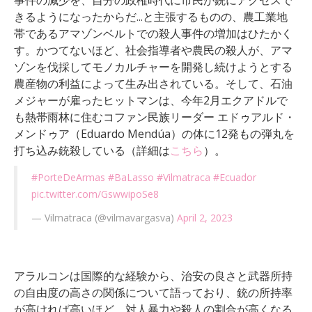
きる
よう
に
な
っ
た
からだ
.
.
.
と主張するものの、
農
工業
地
帯
で
ある
アマゾン
ベルト
で
の
殺人
事件
の
増加はひたかく
す。かつてないほど、社会指導者や農民の殺人が、アマ
ゾンを伐採してモノカルチャーを開発し続けようとする
農産物の利益によって生み出されている。そして、石油
メジャーが雇ったヒットマンは、今年2月エクアドルで
も熱帯雨林に住むコファン民族リーダー エドゥアルド・
メンドゥア（
Eduardo Mendúa）の体に12発もの弾丸を
打ち込み
銃殺している（詳細は
こちら
）。
#PorteDeArmas
#BaLasso
#Vilmatraca
#Ecuador
pic.twitter.com/GswwipoSe8
— Vilmatraca (@vilmavargasva)
April 2, 2023
アラルコンは国際的な経験から、治安の良さと武器所持
の自由度の高さの関係について語っており、銃の所持率
が高ければ高いほど、対人暴力や殺人の割合が高くなる