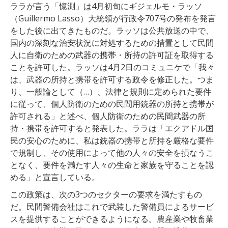
ララが言う「憶測」は4月初旬にギジェルモ・ラッソ
（Guillermo Lasso）大統領が
行政
令
707
号の発布
を発言
をした後に出てきたものだ。ラッソは公共放送の中で、
国内の深刻な治安状況に対処するための措置として
民間
人
に
自衛
の
ため
の
武器
の
携帯
・
所持
の
許可証
を
取得
する
こと
を
許可
した
。
ラッソは4月2日のコミュニケで「我々
は、武器の所持と携帯を許可する政令を修正した。つま
り、一般論として（…）、法律と規則に定められた要件
に従って、個人防衛のための民間用銃器の所持と携帯が
許可される」と述べ、個人防衛のための民間武器の所
持・携帯を許可すると発表した。ララは「エクアドル国
民の安心のために、私は銃器の携帯と所持を厳格な要件
で規制し、その使用によって他の人々の安全を損なうこ
となく、要件を満たす人々の生命と家族を守ることを認
める」と宣言している。
この政策は、次の3つのセクターの要求を満たすもの
だ。民間警備会社はこれで武装した警備員によるサービ
スを提供することができるようになる。農産業や牧畜業