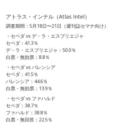
アトラス・インテル（Atlas Intel）
調査期間：5月18日〜21日（週刊誌セマナ向け）
・セペダ vs デ・ラ・エスプリエジャ
セペダ：41.3％
デ・ラ・エスプリエジャ：50.0％
白票・無効票：8.8％
・セペダ vs バレンシア
セペダ：41.5％
バレンシア：44.6％
白票・無効票：13.9％
・セペダ vs ファハルド
セペダ：38.7％
ファハルド：38.8％
白票・無回答：22.5％