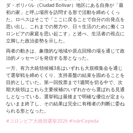
ダ・ボリバル（Ciudad Bolívar）地区にある自身が「最
初の家」と呼ぶ場所を訪問する形で活動を締めくくっ
た。ロペスはそこで「ここに戻ることで自分の出発点を
思い出し、これまでの努力や、日々生活のために働くコ
ロンビアの家庭を思い起こす」と述べ、生活者の視点に
立脚した政治姿勢を示した。
両者の動きは、象徴的な地域や原点回帰の場を通じて政
治的メッセージを発信する形となった。
一方、有力大統領候補3名はいずれも大規模集会を通じ
て選挙戦を締めくくり、支持基盤の結束を固めることを
目的としていた。第一回投票まで1週間を切る中で、次
期大統領はこれら主要候補のいずれかから選ばれる見通
しとなっている。選挙戦は最後まで明確な優位が定まら
ないまま終了し、その結果は完全に有権者の判断に委ね
られる形となった。
#コロンビア大統領選挙2026
#IvánCepeda