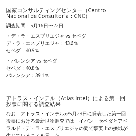
国家コンサルティングセンター（Centro
Nacional de Consultoría：CNC）
調査期間：5月16日〜22日
・デ・ラ・エスプリエジャ vs セペダ
デ・ラ・エスプリエジャ：43.6％
セペダ：40.9％
・バレンシア vs セペダ
セペダ：40.8％
バレンシア：39.1％
アトラス・インテル（Atlas Intel）による第一回
投票に関する調査結果
なお、アトラス・インテルが5月23日に発表した第一回
投票における最新世論調査では、イバン・セペダとアベ
ラルド・デ・ラ・エスプリエジャの間で事実上の接戦が
生じていることを示した。