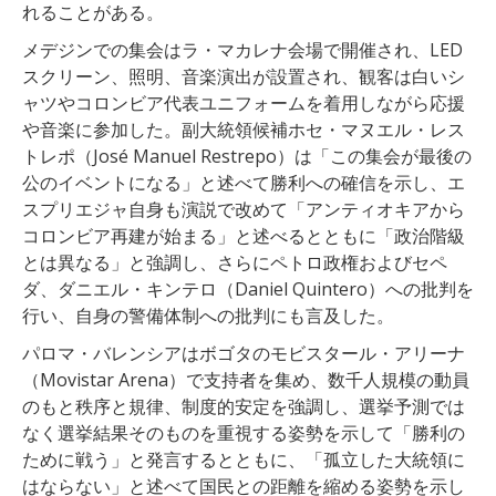
れることがある。
メデジンでの集会はラ・マカレナ会場で開催され、LED
スクリーン、照明、音楽演出が設置され、観客は白いシ
ャツやコロンビア代表ユニフォームを着用しながら応援
や音楽に参加した。副大統領候補ホセ・マヌエル・レス
トレポ（José Manuel Restrepo）は「この集会が最後の
公のイベントになる」と述べて勝利への確信を示し、エ
スプリエジャ自身も演説で改めて「アンティオキアから
コロンビア再建が始まる」と述べるとともに「政治階級
とは異なる」と強調し、さらにペトロ政権およびセペ
ダ、ダニエル・キンテロ（Daniel Quintero）への批判を
行い、自身の警備体制への批判にも言及した。
パロマ・バレンシアはボゴタのモビスタール・アリーナ
（Movistar Arena）で支持者を集め、数千人規模の動員
のもと秩序と規律、制度的安定を強調し、選挙予測では
なく選挙結果そのものを重視する姿勢を示して「勝利の
ために戦う」と発言するとともに、「孤立した大統領に
はならない」と述べて国民との距離を縮める姿勢を示し