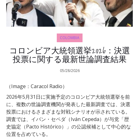
COLOMBIA
コロンビア大統領選挙2026：決選
投票に関する最新世論調査結果
05/28/2026
（Image：Caracol Radio）
2026年5月31日に実施予定のコロンビア大統領選挙を前
に、複数の世論調査機関が発表した最新調査では、決選
投票におけるさまざまな対戦シナリオが示されている。
調査では、イバン・セペダ（Iván Cepeda）が与党「歴
史協定（Pacto Histórico）」の公認候補として中心的な
位置を占めている。