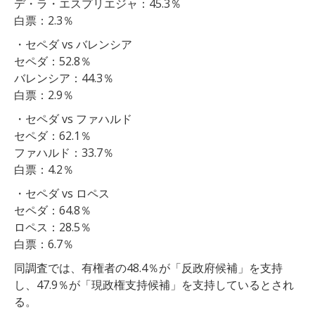
デ・ラ・エスプリエジャ：45.3％
白票：2.3％
・セペダ vs バレンシア
セペダ：52.8％
バレンシア：44.3％
白票：2.9％
・セペダ vs ファハルド
セペダ：62.1％
ファハルド：33.7％
白票：4.2％
・セペダ vs ロペス
セペダ：64.8％
ロペス：28.5％
白票：6.7％
同調査では、有権者の48.4％が「反政府候補」を支持
し、47.9％が「現政権支持候補」を支持しているとされ
る。