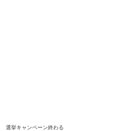
選挙キャンペーン終わる