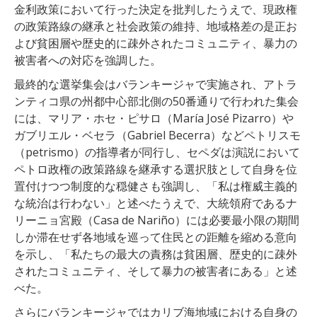
金利政策において行った決定を批判したうえで、現政権
の政策路線の継承と社会政策の維持、地域格差の是正お
よび貧困層や歴史的に疎外されたコミュニティ、暴力の
被害者への対応を強調した。
最終的な選挙集会はバランキージャで実施され、アトラ
ンティコ県の州都中心部北側の50番通りで行われた集会
には、マリア・ホセ・ピサロ（María José Pizarro）や
ガブリエル・ベセラ（Gabriel Becerra）などペトリスモ
（petrismo）の指導者が同行し、セペダは演説において
ペトロ政権の政策路線を継承する選択肢として自身を位
置付けつつ制度的な穏健さも強調し、「私は権威主義的
な統治は行わない」と述べたうえで、大統領府であるナ
リーニョ宮殿（Casa de Nariño）には必要最小限の期間
しか滞在せず各地域を巡って住民との距離を縮める意向
を示し、「私たちの最大の責務は貧困層、歴史的に疎外
されたコミュニティ、そして暴力の被害者にある」と述
べた。
さらにバランキージャではカリブ海地域における自身の