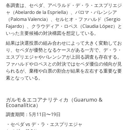
各調査は、セペダ、アベラルド・デ・ラ・エスプリエジ
ャ（Abelardo de la Espriella）、パロマ・バレンシア
（Paloma Valencia）、セルヒオ・ファハルド（Sergio
Fajardo）、クラウディア・ロペス（Claudia López）と
いった主要候補の対決構図を想定している。
結果は決選投票の組み合わせによって大きく変動してお
り、セペダが優勢となるケースがある一方で、デ・ラ・
エスプリエジャやバレンシアが上回る調査も存在する。
ファハルドやロペスとの対決ではセペダ優位の傾向が見
られるが、棄権や白票の割合が結果を左右する重要な要
素となっている。
ガルモ＆エコアナリティカ（Guarumo &
Ecoanalítica）
調査期間：5月11日〜19日
・セペダ vs デ・ラ・エスプリエジャ