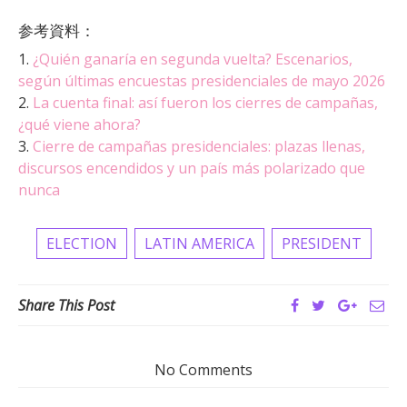
参考資料：
1.
¿Quién ganaría en segunda vuelta? Escenarios,
según últimas encuestas presidenciales de mayo 2026
2.
La cuenta final: así fueron los cierres de campañas,
¿qué viene ahora?
3.
Cierre de campañas presidenciales: plazas llenas,
discursos encendidos y un país más polarizado que
nunca
ELECTION
LATIN AMERICA
PRESIDENT
Share This Post
No Comments