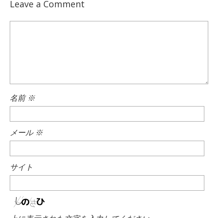
Leave a Comment
名前
※
メール
※
サイト