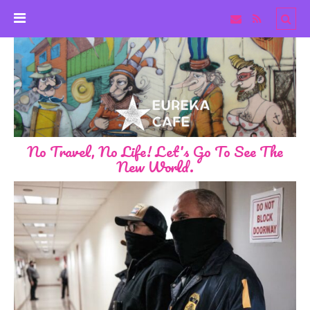
No Travel, No Life! Let's Go To See The
New World.