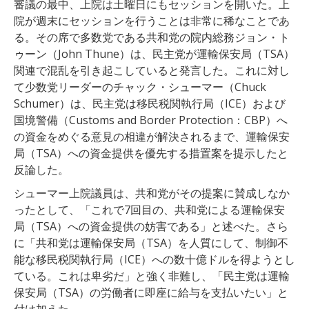
審議の最中、上院は土曜日にもセッションを開いた。上
院が週末にセッションを行うことは非常に稀なことであ
る。その席で多数党である共和党の院内総務ジョン・ト
ゥーン（John Thune）は、民主党が運輸保安局（TSA）
関連で混乱を引き起こしていると発言した。これに対し
て少数党リーダーのチャック・シューマー（Chuck
Schumer）は、民主党は移民税関執行局（ICE）および
国境警備（Customs and Border Protection：CBP）へ
の資金をめぐる意見の相違が解決されるまで、運輸保安
局（TSA）への資金提供を優先する措置案を提示したと
反論した。
シューマー上院議員は、共和党がその提案に賛成しなか
ったとして、「これで7回目の、共和党による運輸保安
局（TSA）への資金提供の妨害である」と述べた。さら
に「共和党は運輸保安局（TSA）を人質にして、制御不
能な移民税関執行局（ICE）への数十億ドルを得ようとし
ている。これは卑劣だ」と強く非難し、「民主党は運輸
保安局（TSA）の労働者に即座に給与を支払いたい」と
付け加えた。