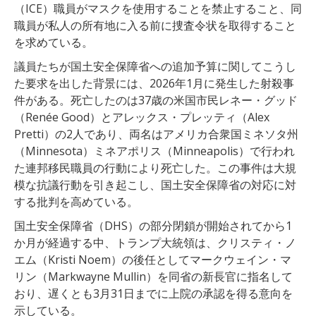
（ICE）職員がマスクを使用することを禁止すること、同
職員が私人の所有地に入る前に捜査令状を取得すること
を求めている。
議員たちが国土安全保障省への追加予算に関してこうし
た要求を出した背景には、2026年1月に発生した射殺事
件がある。死亡したのは37歳の米国市民レネー・グッド
（Renée Good）とアレックス・プレッティ（Alex
Pretti）の2人であり、両名はアメリカ合衆国ミネソタ州
（Minnesota）ミネアポリス（Minneapolis）で行われ
た連邦移民職員の行動により死亡した。この事件は大規
模な抗議行動を引き起こし、国土安全保障省の対応に対
する批判を高めている。
国土安全保障省（DHS）の部分閉鎖が開始されてから1
か月が経過する中、トランプ大統領は、クリスティ・ノ
エム（Kristi Noem）の後任としてマークウェイン・マ
リン（Markwayne Mullin）を同省の新長官に指名して
おり、遅くとも3月31日までに上院の承認を得る意向を
示している。