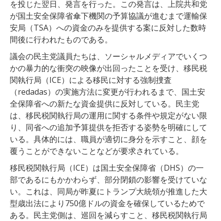
を投じた翌日、発言を行った。この発言は、上院共和党
が国土安全保障省傘下機関の予算協議が進むまで運輸保
安局（TSA）への資金のみを提供する案に反対した数時
間後に行われたものである。
議会の民主党議員たちは、ソーシャルメディアでいくつ
かの暴力的な衝突の映像が出回ったことを受け、移民税
関執行局（ICE）による移民に対する強制捜査
（redadas）の実施方法に変更が行われるまで、国土安
全保障省への新たな資金提供に反対している。民主党
は、移民税関執行局の運用に関する条件や規定がない限
り、同省への追加予算提供を拒否する姿勢を明確にして
いる。具体的には、職員が適切に身分を示すこと、顔を
覆うことができないことなどが要求されている。
移民税関執行局（ICE）は国土安全保障省（DHS）の一
部であるにもかかわらず、部分閉鎖の影響を受けていな
い。これは、同局が昨夏にトランプ大統領が推進した大
型歳出法により750億ドルの資金を確保しているためで
ある。民主党側は、巡回を減らすこと、移民税関執行局