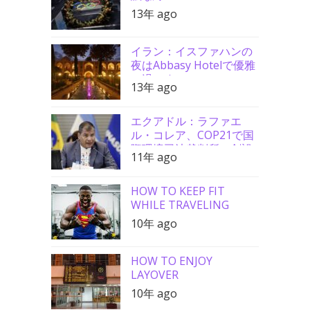
13年 ago
イラン：イスファハンの
夜はAbbasy Hotelで優雅
に過ごす
13年 ago
エクアドル：ラファエ
ル・コレア、COP21で国
際環境司法裁判所の創設
11年 ago
を要請
HOW TO KEEP FIT
WHILE TRAVELING
10年 ago
HOW TO ENJOY
LAYOVER
10年 ago