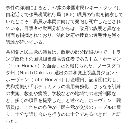
事件の詳細によると、37歳の米国市民レネー・グッドは
自宅近くで移民税関執行局（ICE）職員の行動を観察して
いたところ、職員が車両に向けて発砲し死亡したとされ
ている。目撃者や動画分析からは、政府の説明と異なる
場面も指摘されており、法的対応や捜査の透明性を巡る
議論が続いている。
共和党と民主党の議員は、政府の部分閉鎖の中で、トラ
ンプ政権下の国境担当最高責任者であるトム・ホーマン
（Tom Homan）と面会したと報じられた。ノースダコ
タ州（North Dakota）選出の共和党上院議員ジョン・
ホーヴェン（John Hoeven）は金曜日、記者団に対し、
共和党側が「ボディカメラの着用義務化、さらなる訓練
の実施、教会や病院、学校などの地域での逮捕制限な
ど、多くの項目を提案した」と述べた。ホーヴェン上院
議員は、これらの条件が「民主党が交渉のテーブルに戻
り、十分な話し合いを行うのに十分であるべきだ」と語
った。