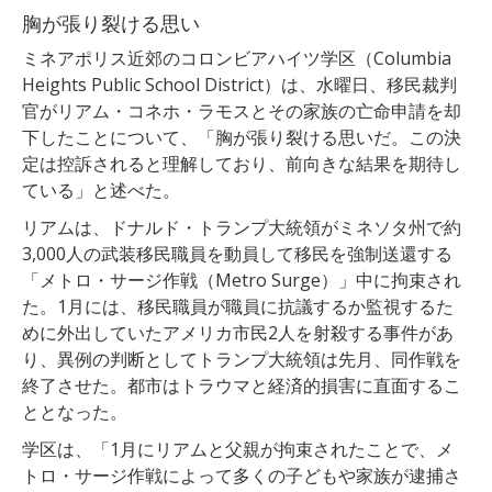
胸が張り裂ける思い
ミネアポリス近郊のコロンビアハイツ学区（Columbia
Heights Public School District）は、水曜日、移民裁判
官がリアム・コネホ・ラモスとその家族の亡命申請を却
下したことについて、「胸が張り裂ける思いだ。この決
定は控訴されると理解しており、前向きな結果を期待し
ている」と述べた。
リアムは、ドナルド・トランプ大統領がミネソタ州で約
3,000人の武装移民職員を動員して移民を強制送還する
「メトロ・サージ作戦（Metro Surge）」中に拘束され
た。1月には、移民職員が職員に抗議するか監視するた
めに外出していたアメリカ市民2人を射殺する事件があ
り、異例の判断としてトランプ大統領は先月、同作戦を
終了させた。都市はトラウマと経済的損害に直面するこ
ととなった。
学区は、「1月にリアムと父親が拘束されたことで、メ
トロ・サージ作戦によって多くの子どもや家族が逮捕さ