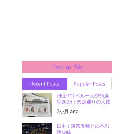
Posts on Tab
Recent Posts
Popular Posts
[更新中] ペルー大統領選
挙2026：想定通りの大接
戦、最後の最後まで勝者
2か月 ago
分からず
日本：東京五輪との不思
議な縁