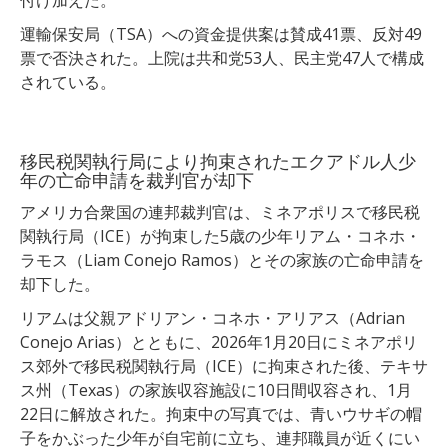
運輸保安局（TSA）への資金提供案は賛成41票、反対49
票で否決された。上院は共和党53人、民主党47人で構成
されている。
移民税関執行局により拘束されたエクアドル人少
年の亡命申請を裁判官が却下
アメリカ合衆国の連邦裁判官は、ミネアポリスで移民税
関執行局（ICE）が拘束した5歳の少年リアム・コネホ・
ラモス（Liam Conejo Ramos）とその家族の亡命申請を
却下した。
リアムは父親アドリアン・コネホ・アリアス（Adrian
Conejo Arias）とともに、2026年1月20日にミネアポリ
ス郊外で移民税関執行局（ICE）に拘束された後、テキサ
ス州（Texas）の家族収容施設に10日間収容され、1月
22日に解放された。拘束中の写真では、青いウサギの帽
子をかぶった少年が自宅前に立ち、連邦職員が近くにい