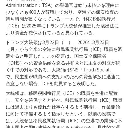
Administration：TSA）の警備官は給与未払いを理由に
少なくとも400人が辞職しており、空港での保安検査の
待ち時間が長くなっている。一方で、移民税関執行局
（ICE）は2025年にトランプ大統領が推進した歳出法に
より資金が確保されていると見られている。
トランプ大統領は3月22日（土）、2026年3月23日
（月）から全米の空港に移民税関執行局（ICE）職員を派
遣すると明言した。この発言は、国土安全保障省
（DHS）への資金供給を巡る共和党と民主党の対立が続
く中での対応である。大統領はSNS「Truth Social」
で、民主党が職員への支払いのための資金解放に迅速に
合意しない場合、ICEを動員すると表明した。
大統領は、移民税関執行局（ICE）の職員を空港に配置
し、安全を確保すると述べ、移民税関執行局（ICE）職員
には過去よりも優れた仕事をするよう期待し、作業開始
に向けて準備するよう指示したという。以前の投稿で
は、大統領は移民税関執行局（ICE）の空港での業務に不
法入国者の即時逮捕が含まれると述べたが、具体的な運