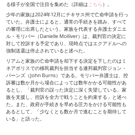
る様子が全国で注目を集めた（詳細は
こちら
）。
少年の家族は2024年12月にテキサス州で亡命申請を行っ
ていた。弁護士によると、通常の手続きを踏み、すべて
の審理に出席したという。家族を代表する弁護士ダニエ
ル・モリバー（Danielle Molliver）は、裁判官の決定に
対して控訴する予定であり、現時点ではエクアドルへの
強制送還は停止されていると述べた。
リアムと家族の亡命申請を却下する決定を下したのはミ
ネアポリスでの移民裁判を担当する連邦裁判官ジョン・
バーンズ（John Burns）である。モリバー弁護士は、控
訴審は数か月から場合によっては数年かかる可能性があ
るとし、「裁判官の誤った決定に深く失望している。家
族を支援し、控訴を全力で戦うことを約束する」と述べ
た。また、政府が手続きを早める圧力をかける可能性も
あるとして、「少なくとも数か月で進むことを期待して
いる」と語った。