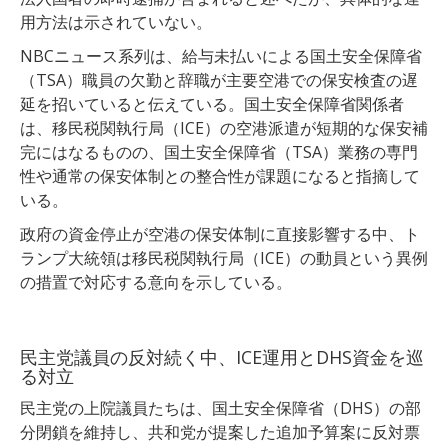
用方法は示されていない。
NBCニュース系列は、給与未払いによる国土安全保障省
（TSA）職員の欠勤と辞職が主要空港での保安検査の遅
延を招いていると伝えている。国土安全保障省関係者
は、移民税関執行局（ICE）の空港派遣が短期的な保安補
完にはなるものの、国土安全保障省（TSA）業務の専門
性や通常の保安体制との整合性が課題になると指摘して
いる。
政府の資金停止が空港の保安体制に直接影響する中、ト
ランプ大統領は移民税関執行局（ICE）の動員という異例
の措置で対応する意向を示している。
民主党議員の反対続く中、ICE運用とDHS資金を巡
る対立
民主党の上院議員たちは、国土安全保障省（DHS）の部
分閉鎖を維持し、共和党が提案した追加予算案に反対票