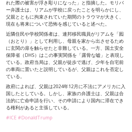
れた際の被害が浮き彫りになった」と指摘した。モリバ
ー弁護士は、リアムが学校に戻ったことを明らかにし、
父親とともに拘束されていた期間のトラウマが大きく、
現在も将来について恐怖を感じていると述べた。
近隣住民や学校関係者は、連邦移民職員がリアムを「囮
（おとり）」として利用し、母親を家から出させるため
に玄関の扉を触らせたと非難している。一方、国土安全
保障省（DHS）はこの事実関係を「露骨な嘘」と表現し
ている。政府当局は、父親が徒歩で逃げ、少年を自宅前
の車両に置いたと説明しているが、父親はこれを否定し
ている。
政府によれば、父親は2024年12月に不法にアメリカに入
国したとしている。しかし、家族の弁護士は、父親は合
法的に亡命申請を行い、その申請により国内に滞在でき
る権利があると主張している。
#ICE
#DonaldTrump