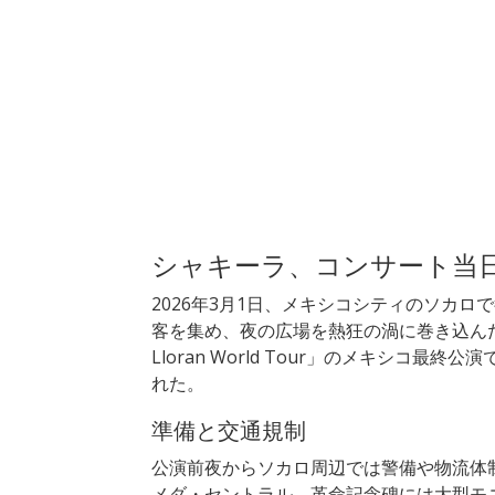
シャキーラ、コンサート当
2026年3月1日、メキシコシティのソカ
客を集め、夜の広場を熱狂の渦に巻き込んだ。こ
Lloran World Tour」のメキシコ最
れた。
準備と交通規制
公演前夜からソカロ周辺では警備や物流体
メダ・セントラル、革命記念碑には大型モ