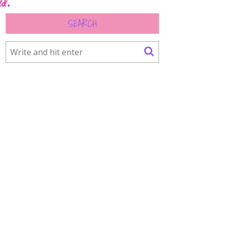
ld.
SEARCH