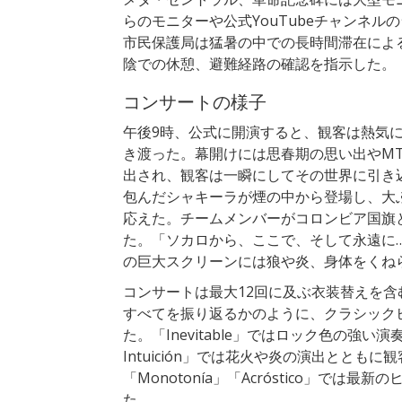
らのモニターや公式YouTubeチャンネ
市民保護局は猛暑の中での長時間滞在によ
陰での休憩、避難経路の確認を指示した。
コンサートの様子
午後9時、公式に開演すると、観客は熱気
き渡った。幕開けには思春期の思い出やM
出され、観客は一瞬にしてその世界に引き込
包んだシャキーラが煙の中から登場し、大
応えた。チームメンバーがコロンビア国旗
た。「ソカロから、ここで、そして永遠に
の巨大スクリーンには狼や炎、身体をくね
コンサートは最大12回に及ぶ衣装替えを
すべてを振り返るかのように、クラシック
た。「Inevitable」ではロック色の強い演奏で観
Intuición」では花火や炎の演出とともに観客が
「Monotonía」「Acróstico」で
た。