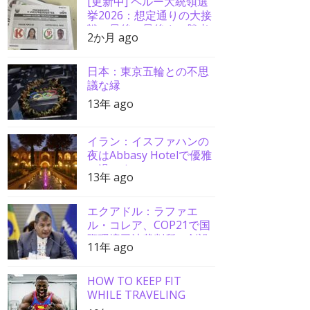
[更新中] ペルー大統領選
挙2026：想定通りの大接
戦、最後の最後まで勝者
2か月 ago
分からず
日本：東京五輪との不思
議な縁
13年 ago
イラン：イスファハンの
夜はAbbasy Hotelで優雅
に過ごす
13年 ago
エクアドル：ラファエ
ル・コレア、COP21で国
際環境司法裁判所の創設
11年 ago
を要請
HOW TO KEEP FIT
WHILE TRAVELING