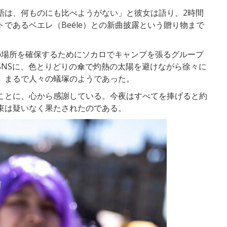
語は、何ものにも比べようがない」と彼女は語り、2時間
であるベエレ（Beéle）との新曲披露という贈り物まで
の場所を確保するためにソカロでキャンプを張るグループ
SNSに、色とりどりの傘で灼熱の太陽を避けながら徐々に
。まるで人々の蟻塚のようであった。
ことに、心から感謝している。今夜はすべてを捧げると約
束は疑いなく果たされたのである。