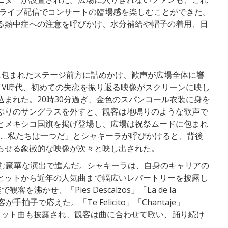
ルのライブ配信でコンサートの臨場感を楽しむことができた。
る熱中症への注意を呼びかけ、水分補給や帽子の着用、日
に包まれたステージ前方に詰めかけ、歓声が広場全体に響
TV時代、初めての失恋を振り返る映像がスクリーンに映し
まれた。20時30分過ぎ、金色のスパンコール衣装に身を
ぶりのサングラスを外すと、観客は地鳴りのような歓声で
とメキシコ国旗を掲げ登場し、広場は祝祭ムードに包まれ
……私たちは一つだ」とシャキーラが呼びかけると、背後
らせる象徴的な映像が次々と映し出された。
含む豪華な演出で進んだ。シャキーラは、自身のキャリアの
ヒットから近年の人気曲まで幅広いレパートリーを披露し
客を沸かせ、「Pies Descalzos」「La de la
手拍子で応えた。「Te Felicito」「Chantaje」
は最新のヒット曲も披露され、観客は曲に合わせて歌い、踊り続け