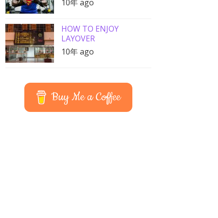
10年 ago
HOW TO ENJOY
LAYOVER
10年 ago
Buy Me a Coffee