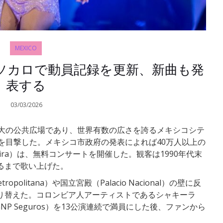
MEXICO
ソカロで動員記録を更新、新曲も発
表する
03/03/2026
最大の公共広場であり、世界有数の広さを誇るメキシコシテ
間を目撃した。メキシコ市政府の発表によれば40万人以上の
ira）は、無料コンサートを開催した。観客は1990年代末
るまで歌い上げた。
opolitana）や国立宮殿（Palacio Nacional）の壁に反
り替えた。コロンビア人アーティストであるシャキーラ
GNP Seguros）を13公演連続で満員にした後、ファンから