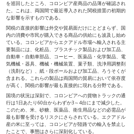
を巡回したところ、コロンビア産商品の品薄が確認され
た。これは、両国間で最近導入された関税措置の初期的
な影響を示すものである。
関税の直接的影響は外交や貿易面だけにとどまらず、国
内の消費や市民が購入できる商品の供給にも波及し始め
ている。コロンビアからエクアドル市場へ輸入される主
要製品には、化粧品、プラスチック製品および加工品、
自動車・自動車部品、コーヒー、医薬品・化学製品、電
気機械・器具、機械・機械装置、菓子類、洗浄用調整剤
（洗剤など）、紙・段ボールおよび加工品、ろうそくが
含まれる。これらの製品は両国間の貿易において依存度
が高く、関税の影響が最も直接的に現れる分野である。
国境の状況は深刻で、コロンビアへの貨物トラックの通
行は1日あたり60台からわずか3～4台にまで減少した。
このため、米、砂糖、医薬品、衛生用品などの必需品が
最も影響を受けるリスクにさらされている。エクアドル
産の米に至っては、コロンビアが陸路での輸入を禁止し
たことで、事態はさらに深刻化している。