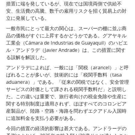
措置に端を発しているが、現在では国境両側で供給不
安、生活費の高騰、数千の雇用リスクを招く貿易上の対
立に発展している。
一般市民にとって最大の関心は、スーパーの棚に並ぶ商
品の価格がすぐに上昇するかどうかである。グアヤキル
工業会（Cámara de Industrias de Guayaquil）のハビエ
ル・アンドラデ（Javier Andrade）は、この措置に関す
る誤解を解説した。
アンドラデによれば、一般には「関税（arancel）」と呼
ばれることが多いが、技術的には「税関手数料（tasa
aduanera）」である。「従来の関税ではなく、安全管理
サービスの対価として課される税関手数料だ」と説明し
た。この違いは重要で、旅行者向けの税金免除や生産に
関する特別制度は適用されず、ほぼすべてのコロンビア
産製品が、陸路・空路・海路を問わずエクアドル入国時
に追加料金を支払う必要がある。
今回の措置の経済的影響は甚大である。アンドラーデの