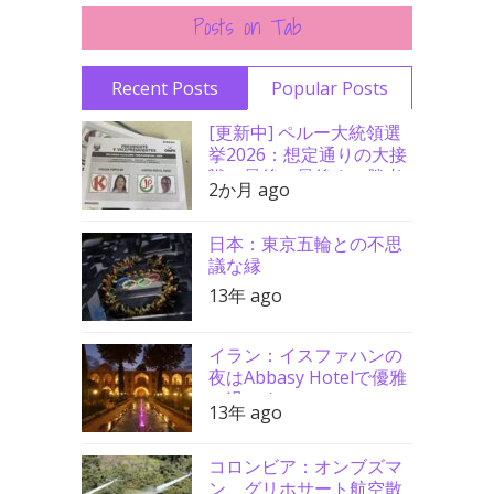
Posts on Tab
Recent Posts
Popular Posts
[更新中] ペルー大統領選
挙2026：想定通りの大接
戦、最後の最後まで勝者
2か月 ago
分からず
日本：東京五輪との不思
議な縁
13年 ago
イラン：イスファハンの
夜はAbbasy Hotelで優雅
に過ごす
13年 ago
コロンビア：オンブズマ
ン、グリホサート航空散