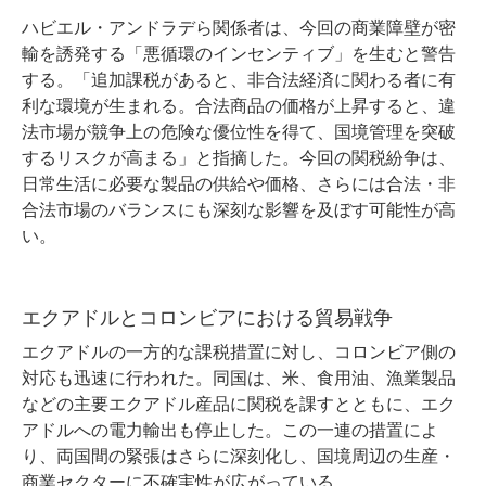
ハビエル・アンドラデら関係者は、今回の商業障壁が密
輸を誘発する「悪循環のインセンティブ」を生むと警告
する。「追加課税があると、非合法経済に関わる者に有
利な環境が生まれる。合法商品の価格が上昇すると、違
法市場が競争上の危険な優位性を得て、国境管理を突破
するリスクが高まる」と指摘した。今回の関税紛争は、
日常生活に必要な製品の供給や価格、さらには合法・非
合法市場のバランスにも深刻な影響を及ぼす可能性が高
い。
エクアドルとコロンビアにおける貿易戦争
エクアドルの一方的な課税措置に対し、コロンビア側の
対応も迅速に行われた。同国は、米、食用油、漁業製品
などの主要エクアドル産品に関税を課すとともに、エク
アドルへの電力輸出も停止した。この一連の措置によ
り、両国間の緊張はさらに深刻化し、国境周辺の生産・
商業セクターに不確実性が広がっている。