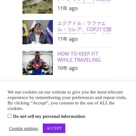
布による被害報告と停止
11年 ago
要請支持
エクアドル：ラファエ
ル・コレア、COP21で国
際環境司法裁判所の創設
11年 ago
を要請
HOW TO KEEP FIT
WHILE TRAVELING
10年 ago
We use cookies on our website to give you the most relevant
Buy Me a Coffee
experience by remembering your preferences and repeat visits.
By clicking “Accept”, you consent to the use of ALL the
cookies.
.
Do not sell my personal information
Copyright 2013-2026 EUREKA CAFE
Cookie settings
ACCEPT