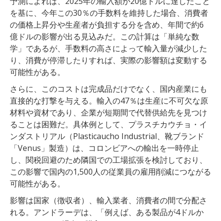
予測によれば、2025年の輸入額が20億ドルに達したこと
を基に、今年この30％の手数料を維持した場合、消費者
の価格上昇分や生産者が負担する分を含め、年間で約6
億ドルの影響が出る見込みだ。この計算は「単純な数
学」であるが、手数料の高さによって輸入量が減少した
り、消費が停滞したりすれば、実際の影響額は変動する
可能性がある。
さらに、このコストは完成品だけでなく、国内産業にも
直接的な打撃を与える。輸入の47％は生産に不可欠な原
材料や資材であり、企業が短期間で代替供給先を見つけ
ることは困難だ。具体例として、プラスチカウチョ・イ
ンダストリアル（Plasticaucho Industrial、靴ブランド
「Venus」製造）は、コロンビアへの輸出を一時停止
し、関税回避のため隣国での工場拡張を検討しており、
この影響で国内の1,500人の従業員の雇用削減につながる
可能性がある。
影響は国家（徴収者）、輸入業者、消費者の間で分配さ
れる。アンドラーデは、「例えば、ある製品が4ドルか