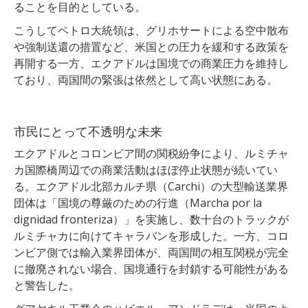
ることを目的としている。
こうしてペトロ大統領は、グリホサートによる空中散布
や強制送還の措置など、米国との圧力を緩和する政策を
再開する一方、エクアドルは国境での商業圧力を維持し
ており、両国間の緊張は依然として高い状態にある。
市民にとって不透明な未来
エクアドルとコロンビア間の関税紛争により、ルミチャ
カ国際橋周辺での商業活動はほぼ停止状態が続いてい
る。エクアドル北部カルチ県（Carchi）の大型輸送業界
団体は「国境の尊厳のための行進（Marcha por la
dignidad fronteriza）」を実施し、数十台のトラックが
ルミチャカに向けてキャラバンを形成した。一方、コロ
ンビア側では輸入業界団体が、両国間の相互関税が完全
に撤廃されない場合、国境通行を封鎖する可能性がある
と警告した。