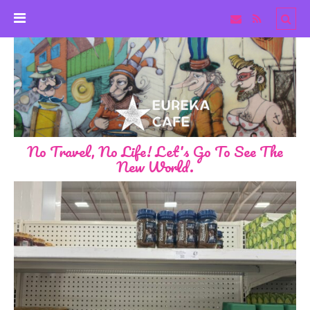
No Travel, No Life! Let's Go To See The
New World.