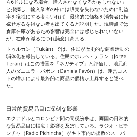
ら6ドルになる場合、購入されなくなるかもしれない」
と指摘し、輸入業者の中には販売を失わないために利益
率を犠牲にする者もいれば、最終的に価格を消費者に転
嫁せざるを得ない者も出てくると説明した。現時点では
倉庫在庫があるため影響は完全には感じられていない
が、在庫が減るにつれ懸念は高まる。
トゥルカン（Tulcán）では、住民が歴史的な商業活動の
弱体化を報告している。住民のホルヘ・テラン（Jorge
Terán）はこの措置を「ネガティブ」と評価し、地元商
人のダニエラ・パボン（Daniela Pavón）は、運営コス
トの増加により最終的に商品の価格が上昇すると述べ
た。
日常的貿易品目に深刻な影響
エクアドルとコロンビア間の関税紛争は、両国の日常的
な貿易品目に幅広く影響を及ぼしている。ラジオ・ピチ
ンチャ（Radio Pichincha）がキト市内の複数のスーパー