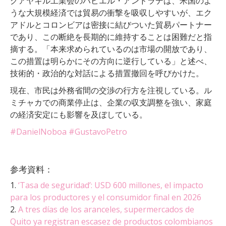
グアヤキル工業会のハビエル・アンドラデは、米国のよ
うな大規模経済では貿易の衝撃を吸収しやすいが、エク
アドルとコロンビアは密接に結びついた貿易パートナー
であり、この断絶を長期的に維持することは困難だと指
摘する。「本来求められているのは市場の開放であり、
この措置は明らかにその方向に逆行している」と述べ、
技術的・政治的な対話による措置撤回を呼びかけた。
現在、市民は外務省間の交渉の行方を注視している。ル
ミチャカでの商業停止は、企業の収支調整を強い、家庭
の経済安定にも影響を及ぼしている。
#DanielNoboa
#GustavoPetro
参考資料：
1.
‘Tasa de seguridad’: USD 600 millones, el impacto
para los productores y el consumidor final en 2026
2.
A tres días de los aranceles, supermercados de
Quito ya registran escasez de productos colombianos