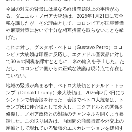
今回の対立の背景には単なる経済問題以上の事情があ
る。ダニエル・ノボア大統領は、2026年1月21日に安全
税を課したが、その理由として、コロンビアが国境警備
や麻薬対策において十分な相互措置を取らないことを挙
げた。
これに対し、グスタボ・ペトロ（Gustavo Petro）コロ
ンビア大統領は即座に反応し、エクアドル産製品に対し
て30％の関税を課すとともに、米の輸入を停止した。た
だし、コロンビア側からの正式な決議は現時点で存在し
ていない。
地域の緊張が高まる中、ペトロ大統領とドナルド・トラ
ンプ（Donald Trump）米大統領は、2026年2月3日にワ
シントンで初会談を行った。会談でペトロ大統領は、ト
ランプ氏に仲介役として介入し、エクアドルとの関係を
修復し、ノボア政権との対話のチャンネルを開くよう要
請した。この取り組みは、両国間の商業措置や外交上の
摩擦として現れている緊張のエスカレーションを緩和す