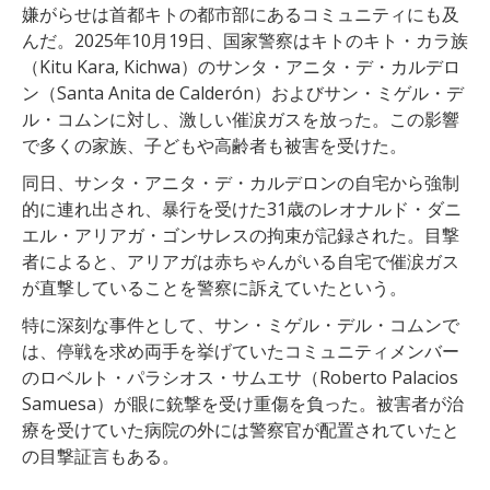
嫌がらせは首都キトの都市部にあるコミュニティにも及
んだ。2025年10月19日、国家警察はキトのキト・カラ族
（Kitu Kara, Kichwa）のサンタ・アニタ・デ・カルデロ
ン（Santa Anita de Calderón）およびサン・ミゲル・デ
ル・コムンに対し、激しい催涙ガスを放った。この影響
で多くの家族、子どもや高齢者も被害を受けた。
同日、サンタ・アニタ・デ・カルデロンの自宅から強制
的に連れ出され、暴行を受けた31歳のレオナルド・ダニ
エル・アリアガ・ゴンサレスの拘束が記録された。目撃
者によると、アリアガは赤ちゃんがいる自宅で催涙ガス
が直撃していることを警察に訴えていたという。
特に深刻な事件として、サン・ミゲル・デル・コムンで
は、停戦を求め両手を挙げていたコミュニティメンバー
のロベルト・パラシオス・サムエサ（Roberto Palacios
Samuesa）が眼に銃撃を受け重傷を負った。被害者が治
療を受けていた病院の外には警察官が配置されていたと
の目撃証言もある。