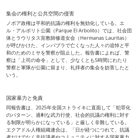
集会の権利と公共空間の侵害
ノボア政権は平和的抗議の権利を無効化している。エ
ル・アルボリト公園（Parque El Arbolito）では、社会団
体とラウリタス宣教師修道女会（Hermanas Lauritas）
が呼びかけた、インバブラで亡くなった人々の追悼と平
和のためのミサを警察が阻止した。報告書によれば、警
察は「上司の命令」として、少なくとも5時間にわたり
警察と軍隊が公園に留まり、礼拝者の集会を妨害したと
いう。
国家暴力と免責
同報告書は、2025年全国ストライキに直面して「犯罪化
のパターン、過剰な武力行使、社会的抗議の権利に対す
る制限が明らかになっている」と厳しく非難している。
エクアドル人権組織連合は、「日が経つにつれて、抗議
者だけでなく非抗議者やコミュニティに対する国家暴力