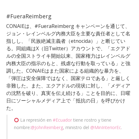
#FueraReimberg
CONAIEは、#FueraReimberg キャンペーンを通じて、
ジョン・レインベルグ内務大臣を主要な責任者として名
指しし、「民族絶滅主義者（etnocida）」と断じてい
る。同組織はX（旧Twitter）アカウントで、「エクアド
ルの全国ストライキ開始以来、国家権力はレインベルグ
内務大臣の指示のもと、残虐な行動を取っている」と強
調した。CONAIEはまた国家による組織的な暴力を、
「弾圧は安全保障ではなく、国家テロである」と厳しく
非難した。また、エクアドルの現状に対し、「メディア
の沈黙を破り、真実を伝え続ける」ことを目的に、日曜
日にソーシャルメディア上で「抵抗の日」を呼びかけ
た。
La represión en
#Ecuador
tiene rostro y tiene
nombre:
@JohnReimberg
, ministro del
@MinInteriorEc
.