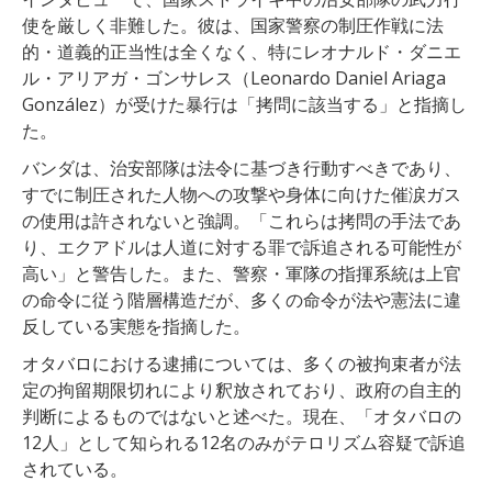
使を厳しく非難した。彼は、国家警察の制圧作戦に法
的・道義的正当性は全くなく、特にレオナルド・ダニエ
ル・アリアガ・ゴンサレス（Leonardo Daniel Ariaga
González）が受けた暴行は「拷問に該当する」と指摘し
た。
バンダは、治安部隊は法令に基づき行動すべきであり、
すでに制圧された人物への攻撃や身体に向けた催涙ガス
の使用は許されないと強調。「これらは拷問の手法であ
り、エクアドルは人道に対する罪で訴追される可能性が
高い」と警告した。また、警察・軍隊の指揮系統は上官
の命令に従う階層構造だが、多くの命令が法や憲法に違
反している実態を指摘した。
オタバロにおける逮捕については、多くの被拘束者が法
定の拘留期限切れにより釈放されており、政府の自主的
判断によるものではないと述べた。現在、「オタバロの
12人」として知られる12名のみがテロリズム容疑で訴追
されている。