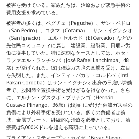
被害を受けている。家族たちは、治療および緊急手術の
費用支援を求めている。
被害者の多くは、ペグチェ（Peguche）、サン・ペドロ
（San Pedro）、コタマ（Cotama）、サン・イグナシオ
（San Ignacio）、エル・セルカド（El Cercado）などの
先住民コミュニティに属し、建設業、縫製業、日雇い労
働に従事していた。特に深刻なケースとしては、ホセ・
ラファエル・ランチンバ（José Rafael Lanchimba、48
歳）が挙げられる。彼は催涙ガス弾の直撃を受け、左目
を失明した。また、インティ・パカリ・コルドバ（Inti
Pakari Córdoba）はサン・イグナシオ出身の日雇い労働
者で、股関節全置換手術を受けざるを得なかった。さら
に、エルナン・グスタボ・プリナンゴ（Hernán
Gustavo Plinango、36歳）は顔面に受けた催涙ガス弾の
負傷により外科手術を受けている。多くの負傷者は義
肢、金属プレート、継続的な治療を必要としており、治
療費は5,000米ドルを超える高額に上っている。
ブライアン・スティーブン・カイザ（Bryan Steven