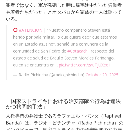
罪者ではなく、軍が発砲した時に帰宅途中だった労働者
や若者たちだった」とオタバロから家族の一人は語って
いる。
#ATENCIÓN
| “Nuestro compañero Steven está
herido por bala militar, lo que quiere decir que estamos
en un Estado as3sino”, señaló una comunera de la
comunidad de San Pedro de
#Cotacachi
, respecto del
estado de salud de Braulio Steven Morales Farinango,
quien se encuentra en…
pic.twitter.com/zauTjUXeoI
— Radio Pichincha (@radio_pichincha)
October 20, 2025
「国家ストライキにおける治安部隊の行為は違法
かつ拷問的手法」
人権専門の弁護士であるラファエル・バンダ（Raphael
Banda）は、ラジオ・ピチンチャ（Radio Pichincha）の
インタビューで、国家ストライキ中の治安部隊の武力行