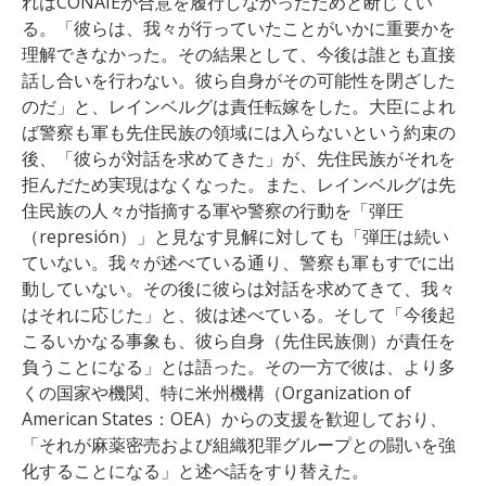
れはCONAIEが合意を履行しなかったためと断じてい
る。
「彼らは、我々が行っていたことがいかに重要かを
理解できなかった。その結果として、今後は誰とも直接
話し合いを行わない。彼ら自身がその可能性を閉ざした
のだ」と、レインベルグは責任転嫁をした。
大臣によれ
ば警察も軍も先住民族の領域には入らないという約束の
後、「彼らが対話を求めてきた」が、先住民族がそれを
拒んだため実現はなくなった。また、
レインベルグは
先
住民族の人々が指摘する軍や警察の行動を「弾圧
（represión）」と見なす見解に対しても
「弾圧は続い
ていない。我々が述べている通り、警察も軍もすでに出
動していない。その後に彼らは対話を求めてきて、我々
はそれに応じた」と、彼は述べている。そして
「今後起
こるいかなる事象も、彼ら自身（先住民族側）が責任を
負うことになる」とは語った。
その一方で彼は、より多
くの国家や機関、特に米州機構（Organization of
American States：OEA）からの支援を歓迎しており、
「それが麻薬密売および組織犯罪グループとの闘いを強
化することになる」と述べ話をすり替えた。