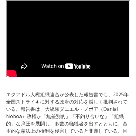
エクアドル人権組織連合が公表した報告書でも、2025年
全国ストライキに対する政府の対応を厳しく批判されて
いる。報告書は、大統領ダニエル・ノボア（Danial
Noboa）政権が「無差別的」「不釣り合いな」「組織
的」な弾圧を展開し、多数の犠牲者を出すとともに、基
本的な憲法上の権利を侵害していると非難している。同