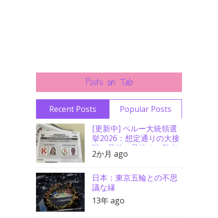
Posts on Tab
Recent Posts
Popular Posts
[更新中] ペルー大統領選
挙2026：想定通りの大接
戦、最後の最後まで勝者
2か月 ago
分からず
日本：東京五輪との不思
議な縁
13年 ago