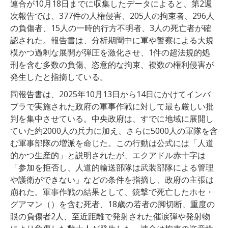
連合が10月18日までに収集したデータによると、第2週
次報告では、377件の人権侵害、205人の拘束者、296人
の負傷者、15人の一時的行方不明者、3人の死亡者が確
認された。報告書は、分析期間中に軍や警察による大規
模かつ過剰な展開が弾圧を激化させ、1件の超法規的処
刑を含む多数の負傷、恣意的な拘束、複数の権利侵害が
発生したと指摘している。
同報告書は、2025年10月13日から14日にかけてインバ
ブラで実施された政府の軍事作戦に対して最も厳しい批
判を集中させている。中央政府は、すでに地域に展開し
ていた約2000人の兵力に加え、さらに5000人の軍隊を含
む軍事部隊の増派を命じた。この行動は公式には「人道
的かつ生産的」と説明されたが、エクアドル赤十字は
「参加を拒否し、人道的輸送部隊は武装部隊による管理
や護衛ができない」などの条件を指摘し、政府の主張は
崩れた。軍事作戦の結果として、銃撃で死亡したホセ・
グアマン（）を含む死者、18歳の若者の脚切断、重度の
眼の負傷者2人、至近距離で発射された催涙弾や発射物