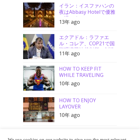
イラン：イスファハンの
夜はAbbasy Hotelで優雅
に過ごす
13年 ago
エクアドル：ラファエ
ル・コレア、COP21で国
際環境司法裁判所の創設
11年 ago
を要請
HOW TO KEEP FIT
WHILE TRAVELING
10年 ago
HOW TO ENJOY
LAYOVER
10年 ago
We use cookies on our website to give you the most relevant