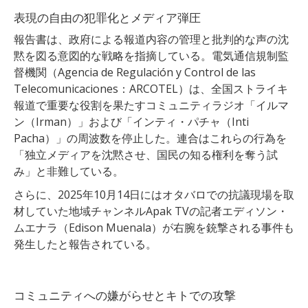
表現の自由の犯罪化とメディア弾圧
報告書は、政府による報道内容の管理と批判的な声の沈
黙を図る意図的な戦略を指摘している。電気通信規制監
督機関（Agencia de Regulación y Control de las
Telecomunicaciones：ARCOTEL）は、全国ストライキ
報道で重要な役割を果たすコミュニティラジオ「イルマ
ン（Irman）」および「インティ・パチャ（Inti
Pacha）」の周波数を停止した。連合はこれらの行為を
「独立メディアを沈黙させ、国民の知る権利を奪う試
み」と非難している。
さらに、2025年10月14日にはオタバロでの抗議現場を取
材していた地域チャンネルApak TVの記者エディソン・
ムエナラ（Edison Muenala）が右腕を銃撃される事件も
発生したと報告されている。
コミュニティへの嫌がらせとキトでの攻撃