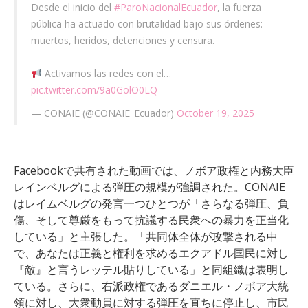
Desde el inicio del
#ParoNacionalEcuador
, la fuerza
pública ha actuado con brutalidad bajo sus órdenes:
muertos, heridos, detenciones y censura.
Activamos las redes con el…
pic.twitter.com/9a0GolO0LQ
— CONAIE (@CONAIE_Ecuador)
October 19, 2025
Facebookで共有された動画では、ノボア政権と内務大臣
レインベルグによる弾圧の規模が強調された。CONAIE
はレイムベルグの発言一つひとつが「さらなる弾圧、負
傷、そして尊厳をもって抗議する民衆への暴力を正当化
している」と主張した。「共同体全体が攻撃される中
で、あなたは正義と権利を求めるエクアドル国民に対し
『敵』と言うレッテル貼りしている」と同組織は表明し
ている。さらに、右派政権であるダニエル・ノボア大統
領に対し、大衆動員に対する弾圧を直ちに停止し、市民