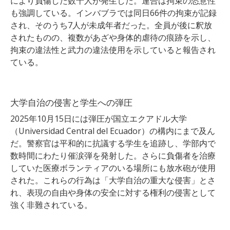
により負傷した数十人が発生した。連合は拘束の恣意性
も強調している。インバブラでは同日66件の拘束が記録
され、そのうち7人が未成年者だった。全員が後に釈放
されたものの、複数があざや身体的虐待の痕跡を示し、
拘束の違法性と武力の違法使用を示していると報告され
ている。
大学自治の侵害と学生への弾圧
2025年10月15日には弾圧が国立エクアドル大学
（Universidad Central del Ecuador）の構内にまで及ん
だ。警察官は平和的に抗議する学生を追跡し、学部内で
数時間にわたり催涙弾を発射した。さらに負傷者を治療
していた医療ボランティアのいる場所にも放水砲が使用
された。これらの行為は「大学自治の重大な侵害」とさ
れ、表現の自由や身体の安全に対する権利の侵害として
強く非難されている。