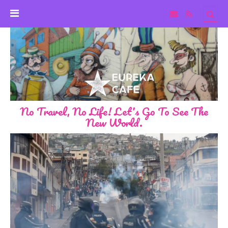
No Travel, No Life! Let's Go To See The
New World.