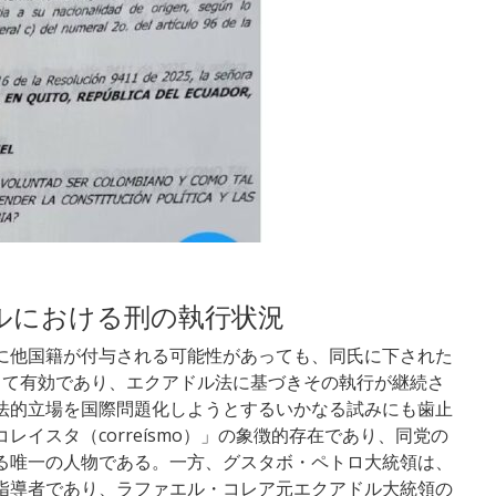
ルにおける刑の執行状況
に他国籍が付与される可能性があっても、同氏に下された
して有効であり、エクアドル法に基づきその執行が継続さ
法的立場を国際問題化しようとするいかなる試みにも歯止
イスタ（correísmo）」の象徴的存在であり、同党の
る唯一の人物である。一方、グスタボ・ペトロ大統領は、
指導者であり、ラファエル・コレア元エクアドル大統領の