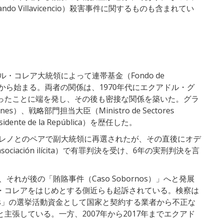
nando Villavicencio）殺害事件に関するものも含まれてい
・コレア大統領によって連帯基金（Fondo de
たことから始まる。両者の関係は、1970年代にエクアドル・グ
ったことに端を発し、その後も密接な関係を築いた。グラ
iones）、戦略部門担当大臣（Ministro de Sectores
idente de la República）を歴任した。
モレノとのペアで副大統領に再選されたが、その直後にオデ
ación ilícita）で有罪判決を受け、6年の実刑判決を言
それが後の「賄賂事件（Caso Sobornos）」へと発展
・コレアをはじめとする側近らも起訴されている。検察は
País」の選挙活動資金として国家と契約する業者から不正な
主張している。一方、2007年から2017年までエクアド