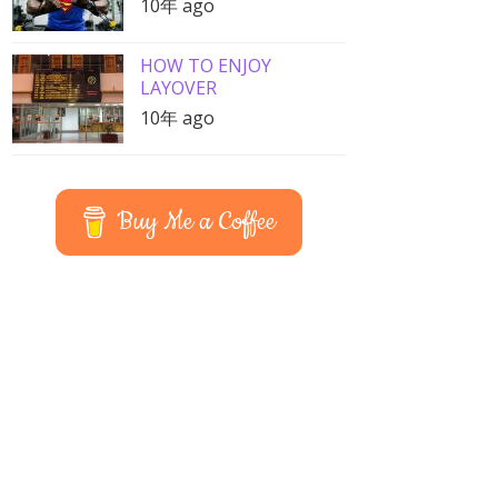
10年 ago
HOW TO ENJOY
LAYOVER
10年 ago
Buy Me a Coffee