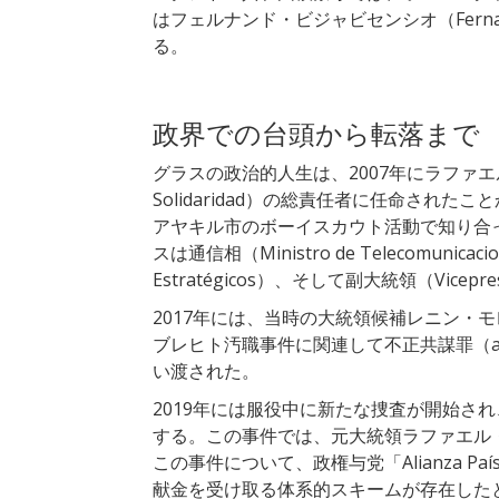
はフェルナンド・ビジャビセンシオ
（Fer
る。
政界での台頭から転落まで
グラスの政治的人生は、2007年にラファエル
Solidaridad）の総責任者に任命され
アヤキル市のボーイスカウト活動で知り合
スは通信相（Ministro de Telecomunicac
Estratégicos）、そして副大統領（Vicepres
2017年には、当時の大統領候補レニン・
ブレヒト汚職事件に関連して不正共謀罪（asoci
い渡された。
2019年には服役中に新たな捜査が開始され、
する。この事件では、元大統領ラファエル
この事件について、政権与党「Alianza 
献金を受け取る体系的スキームが存在したと