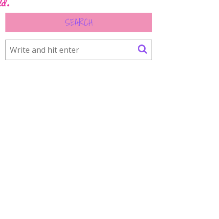
ld.
SEARCH