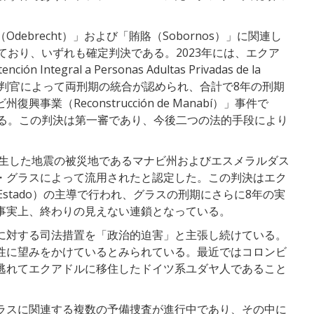
ebrecht）」および「賄賂（Sobornos）」に関連し
ており、いずれも確定判決である。2023年には、エクア
ón Integral a Personas Adultas Privadas de la
トの裁判官によって両刑期の統合が認められ、合計で8年の刑期
業（Reconstrucción de Manabí）」事件で
いる。この判決は第一審であり、今後二つの法的手段により
。
発生した地震の被災地であるマナビ州およびエスメラルダス
・グラスによって流用されたと認定した。この判決はエク
l del Estado）の主導で行われ、グラスの刑期にさらに8年の実
事実上、終わりの見えない連鎖となっている。
に対する司法措置を「政治的迫害」と主張し続けている。
性に望みをかけているとみられている。最近ではコロンビ
逃れてエクアドルに移住したドイツ系ユダヤ人であること
。
ラスに関連する複数の予備捜査が進行中であり、その中に