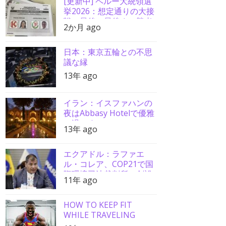
[更新中] ペルー大統領選
挙2026：想定通りの大接
戦、最後の最後まで勝者
2か月 ago
分からず
日本：東京五輪との不思
議な縁
13年 ago
イラン：イスファハンの
夜はAbbasy Hotelで優雅
に過ごす
13年 ago
エクアドル：ラファエ
ル・コレア、COP21で国
際環境司法裁判所の創設
11年 ago
を要請
HOW TO KEEP FIT
WHILE TRAVELING