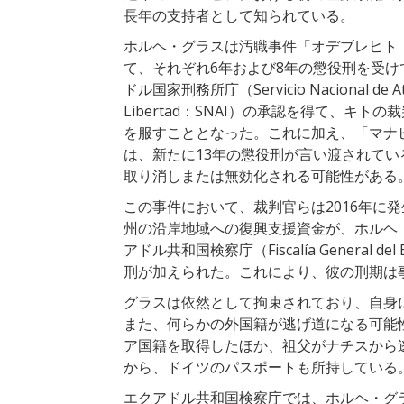
長年の支持者として知られている。
ホルヘ・グラスは汚職事件「オデブレヒト（Od
て、それぞれ6年および8年の懲役刑を受け
ドル国家刑務所庁（Servicio Nacional de Atenci
Libertad：SNAI）の承認を得て、キ
を服すこととなった。これに加え、「マナビ州復興事
は、新たに13年の懲役刑が言い渡されて
取り消しまたは無効化される可能性がある
この事件において、裁判官らは2016年に
州の沿岸地域への復興支援資金が、ホルヘ
アドル共和国検察庁（Fiscalía Genera
刑が加えられた。これにより、彼の刑期は
グラスは依然として拘束されており、自身
また、何らかの外国籍が逃げ道になる可能
ア国籍を取得したほか、祖父がナチスから
から、ドイツのパスポートも所持している
エクアドル共和国検察庁では、ホルヘ・グ