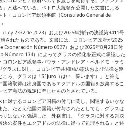
彼のコロンビア政府への引き渡しを期待する。ラテンアメ
る」と述べている。ペトロ大統領が公開した文書による
コロンビア総領事館（Consulado General de
う。
ey 2332 de 2023）および2025年施行の決議第9411号
に基づいて実施されたものである。文書には、コロンビア政府が2025
Exoneración Número 0927）および2025年8月28日付
aleza Número 134）によってグラスの帰化を正式に承認した
・コロンビア総領事パウラ・アンドレア・ペルドモ・ラミ
amírez）がグラスに対し、コロンビア共和国の憲法および法律を遵
ろ、グラスは「Sí juro（はい、誓います）」と答え
ア国籍取得は出身国であるエクアドルの国籍を放棄するこ
ンビア憲法の規定に準じたものとされている。
スに対するコロンビア国籍の付与に関し、関連するいかな
また、たとえ他国の国籍が付与されたとしても、グラスは
わりはないと強調した。外務省は、「グラスに対する判決
解決の案件もエクアドルの法律に従って処理される」と述