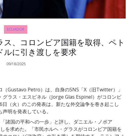
ECUADOR
ラス、コロンビア国籍を取得、ペト
ドルに引き渡しを要求
09/18/2025
tavo Petro）は、自身のSNS「X（旧Twitter）」
・エスピネル（Jorge Glas Espinel）がコロンビ
月16日（火）のこの発表は、新たな外交論争を巻き起こし
も声明を発表している。
を「諸国の平和への一歩」と評し、ダニエル・ノボア
の引き渡しを求めた。「市民ホルヘ・グラスがコロンビア国籍を